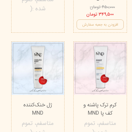
۴۵۰,۰۰۰ تومان
شده :(
۳۴۹,۵۰۰ تومان
افزودن به جعبه سفارش
کرم ترک پاشنه و
ژل خنک‌کننده
کف پا MND
MND
متاسفم، تموم
متاسفم، تموم