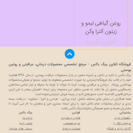
روغن گیاهی لیمو و
زیتون آلترا وگن
تماس بگیرید
فروشگاه آنلاین بیگ باکس - مرجع تخصصی محصولات درمانی، مراقبتی و روتین
پوستی
بیگ باکس با تکیه بر دانش و تجربه حضور در بازار محصولات مراقبت پوستی، از سال 1398 فعالیت
خود را در قالب یک فروشگاه اینترنتی، به صورت تخصصی معطوف به تولید محتوا و معرفی محصولات
بهداشتی روزانه، درمانی و مراقبتی پوست کرده تا بتواند با توجه به سلیقه و نیاز تمامی مخاطبان
پاسخگویی حضور آن ها باشد. به همین منظور این مجموعه برای ایجاد اطمینان بیشتر با
طی کردن
مراحل قانونی اقدام به کسب مجوزهای لازم در زمینه فروش اینترنتی نموده است.
همه همکاران در بخش های مختلف شامل: ایده پردازی - طراحی و اجرا - مشاوره - دریافت، بسته
بندی و ارسال سفارشات تمام تلاش خود را برای ایجاد بستری امن و مطمئن به کار می گیرند تا
مشتریان همراه و عضو همیشگی خانواده بیگ باکس باشند.
پشتیبانی
قوانین
بیگ باکس
راهنمای خرید
قوانین و مقررات
درباره ما
مرجوعی کالا :(
حریم خصوصی
تماس با م
ا
گزارش ایراد و اشکال
ضمانت و اعتبار
پرسش های متداول