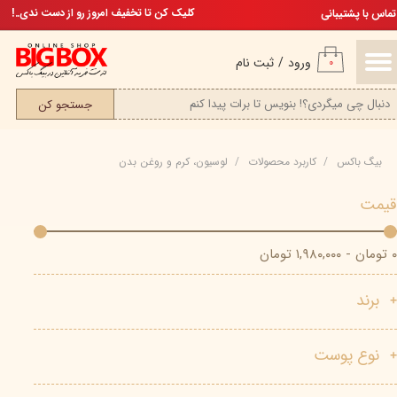
تخفیف ویژه، برای مامان خوشگلم
کلیک کن تا تخفیف امروز رو از دست ندی..!
تماس با پشتیبانی
حساب کاربری من
ورود
/
ثبت نام
۰
تغییر گذر واژه
جستجو کن
سفارشات
بیگ باکس
کاربرد محصولات
لوسیون، کرم و روغن بدن
خروج از حساب کاربری
قیمت
۰ تومان - ۱,۹۸۰,۰۰۰ تومان
برند
نوع پوست