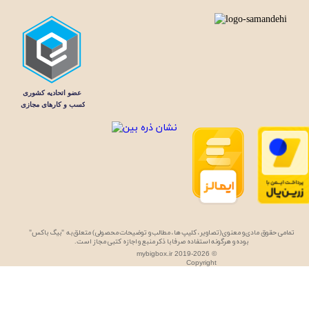
تمامی حقوق مادی و معنوی (تصاویر، کلیپ ها، مطالب و توضیحات محصولی) متعلق به "بیگ باکس"
بوده و هرگونه استفاده صرفا با ذکر منبع و اجازه کتبی مجاز است.
mybigbox.ir 2019-2026 ©
Copyright