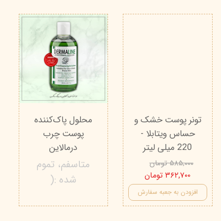
تونر پوست خشک و
محلول پاک‌کننده
حساس ویتابلا -
پوست چرب
220 میلی لیتر
درمالاین
متاسفم، تموم
۵۸۵,۰۰۰ تومان
۳۶۲,۷۰۰ تومان
شده :(
افزودن به جعبه سفارش