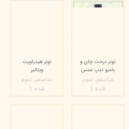
تونر درخت چای و
تونر هیدراویت
بامبو دیپ سنس
ویتالیر
متاسفم، تموم
متاسفم، تموم
شده :(
شده :(