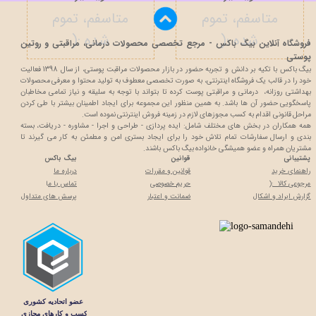
متاسفم، تموم
متاسفم، تموم
شده :(
شده :(
فروشگاه آنلاین بیگ باکس - مرجع تخصصی محصولات درمانی، مراقبتی و روتین
پوستی
بیگ باکس با تکیه بر دانش و تجربه حضور در بازار محصولات مراقبت پوستی، از سال 1398 فعالیت
خود را در قالب یک فروشگاه اینترنتی، به صورت تخصصی معطوف به تولید محتوا و معرفی محصولات
بهداشتی روزانه، درمانی و مراقبتی پوست کرده تا بتواند با توجه به سلیقه و نیاز تمامی مخاطبان
پاسخگویی حضور آن ها باشد. به همین منظور این مجموعه برای ایجاد اطمینان بیشتر با
طی کردن
مراحل قانونی اقدام به کسب مجوزهای لازم در زمینه فروش اینترنتی نموده است.
همه همکاران در بخش های مختلف شامل: ایده پردازی - طراحی و اجرا - مشاوره - دریافت، بسته
بندی و ارسال سفارشات تمام تلاش خود را برای ایجاد بستری امن و مطمئن به کار می گیرند تا
مشتریان همراه و عضو همیشگی خانواده بیگ باکس باشند.
پشتیبانی
قوانین
بیگ باکس
راهنمای خرید
قوانین و مقررات
درباره ما
مرجوعی کالا :(
حریم خصوصی
تماس با م
ا
گزارش ایراد و اشکال
ضمانت و اعتبار
پرسش های متداول