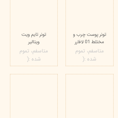
تونر پوست چرب و
تونر تایم ویت
مختلط 01 لافارر
ویتالیر
متاسفم، تموم
متاسفم، تموم
شده :(
شده :(