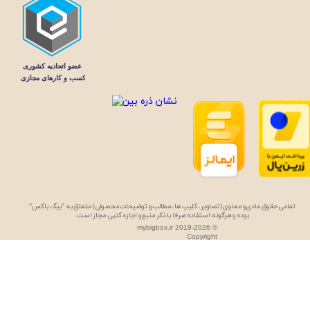
تمامی حقوق مادی و معنوی (تصاویر، کلیپ ها، مطالب و توضیحات محصولی) متعلق به "بیگ باکس"
بوده و هرگونه استفاده صرفا با ذکر منبع و اجازه کتبی مجاز است.
mybigbox.ir 2019-2026 ©
Copyright