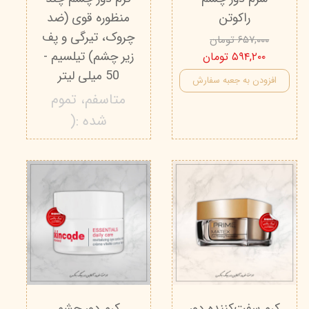
راکوتن
منظوره قوی (ضد
چروک، تیرگی و پف
۶۵۷,۰۰۰ تومان
زیر چشم) تیلسیم -
۵۹۴,۲۰۰ تومان
50 میلی‌ لیتر
افزودن به جعبه سفارش
متاسفم، تموم
شده :(
کرم سفت‌کننده دور
کرم دور چشم