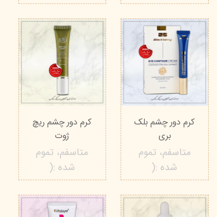
کرم دور چشم بلک
کرم دور چشم ریچ
بری
ژوت
متاسفم، تموم
متاسفم، تموم
شده :(
شده :(