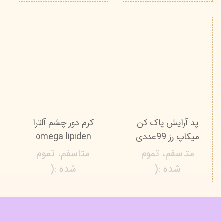
پد آرایش پاک کن
کرم دور چشم آلترا
میکاپ رز 99عددی
omega lipiden
متاسفم، تموم
متاسفم، تموم
شده :(
شده :(