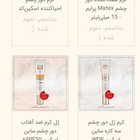
چشم Matex پرایم
احیاکننده اسکین‌کد
- 15 میلی‌لیتر
متاسفم، تموم
متاسفم، تموم
شده :(
شده :(
کرم ژل دور چشم
ژل کرم ضد آفتاب
سه کاره ساین
دور چشم ساین
اسکین WDP
اسکین SPF50+