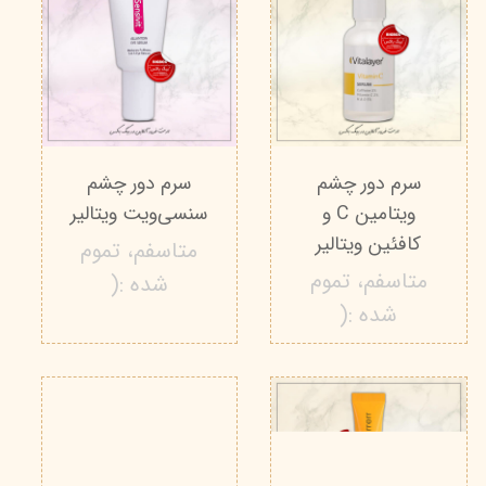
سرم دور چشم
سرم دور چشم
ویتامین C و
سنسی‌ویت ویتالیر
کافئین ویتالیر
متاسفم، تموم
متاسفم، تموم
شده :(
شده :(