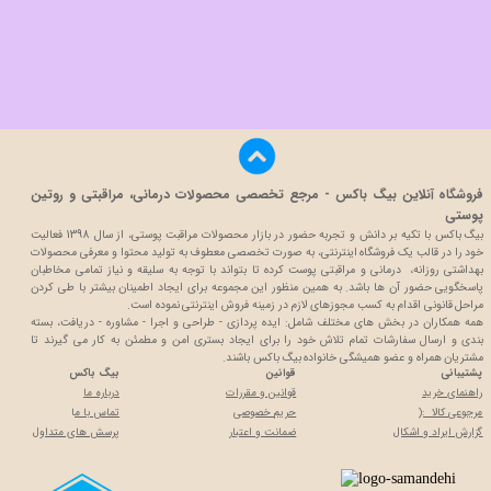
فروشگاه آنلاین بیگ باکس - مرجع تخصصی محصولات درمانی، مراقبتی و روتین
پوستی
بیگ باکس با تکیه بر دانش و تجربه حضور در بازار محصولات مراقبت پوستی، از سال 1398 فعالیت
خود را در قالب یک فروشگاه اینترنتی، به صورت تخصصی معطوف به تولید محتوا و معرفی محصولات
بهداشتی روزانه، درمانی و مراقبتی پوست کرده تا بتواند با توجه به سلیقه و نیاز تمامی مخاطبان
پاسخگویی حضور آن ها باشد. به همین منظور این مجموعه برای ایجاد اطمینان بیشتر با
طی کردن
مراحل قانونی اقدام به کسب مجوزهای لازم در زمینه فروش اینترنتی نموده است.
همه همکاران در بخش های مختلف شامل: ایده پردازی - طراحی و اجرا - مشاوره - دریافت، بسته
بندی و ارسال سفارشات تمام تلاش خود را برای ایجاد بستری امن و مطمئن به کار می گیرند تا
مشتریان همراه و عضو همیشگی خانواده بیگ باکس باشند.
پشتیبانی
قوانین
بیگ باکس
راهنمای خرید
قوانین و مقررات
درباره ما
مرجوعی کالا :(
حریم خصوصی
تماس با م
ا
گزارش ایراد و اشکال
ضمانت و اعتبار
پرسش های متداول