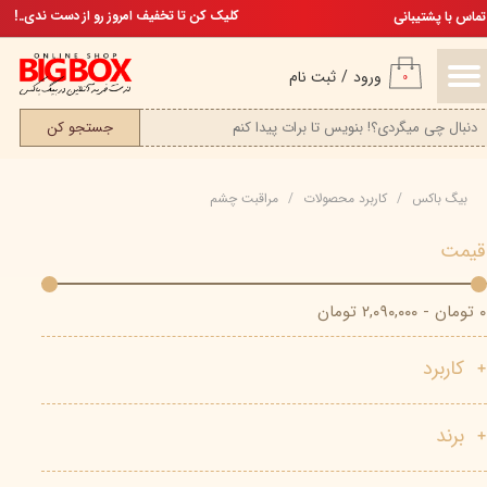
تخفیف ویژه، برای مامان خوشگلم
کلیک کن تا تخفیف امروز رو از دست ندی..!
تماس با پشتیبانی
حساب کاربری من
ورود
/
ثبت نام
۰
تغییر گذر واژه
جستجو کن
سفارشات
بیگ باکس
کاربرد محصولات
مراقبت چشم
خروج از حساب کاربری
قیمت
۰ تومان - ۲,۰۹۰,۰۰۰ تومان
کاربرد
برند