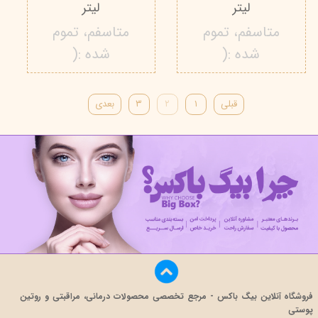
لیتر
لیتر
متاسفم، تموم
متاسفم، تموم
شده :(
شده :(
قبلی
۱
۲
۳
بعدی
فروشگاه آنلاین بیگ باکس - مرجع تخصصی محصولات درمانی، مراقبتی و روتین
پوستی