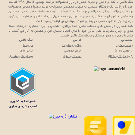
بیگ باکس با تکیه بر دانش و تجربه حضور در بازار محصولات مراقبت پوستی، از سال 1398 فعالیت
خود را در قالب یک فروشگاه اینترنتی، به صورت تخصصی معطوف به تولید محتوا و معرفی محصولات
بهداشتی روزانه، درمانی و مراقبتی پوست کرده تا بتواند با توجه به سلیقه و نیاز تمامی مخاطبان
پاسخگویی حضور آن ها باشد. به همین منظور این مجموعه برای ایجاد اطمینان بیشتر با
طی کردن
مراحل قانونی اقدام به کسب مجوزهای لازم در زمینه فروش اینترنتی نموده است.
همه همکاران در بخش های مختلف شامل: ایده پردازی - طراحی و اجرا - مشاوره - دریافت، بسته
بندی و ارسال سفارشات تمام تلاش خود را برای ایجاد بستری امن و مطمئن به کار می گیرند تا
مشتریان همراه و عضو همیشگی خانواده بیگ باکس باشند.
پشتیبانی
قوانین
بیگ باکس
راهنمای خرید
قوانین و مقررات
درباره ما
مرجوعی کالا :(
حریم خصوصی
تماس با م
ا
گزارش ایراد و اشکال
ضمانت و اعتبار
پرسش های متداول