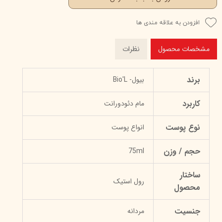
افزودن به علاقه مندی ها
مشخصات محصول
نظرات
برند
بیول- Bio'L
کاربرد
مام دئودورانت
نوع پوست
انواع پوست
حجم / وزن
75ml
ساختار
رول استیک
محصول
جنسیت
مردانه