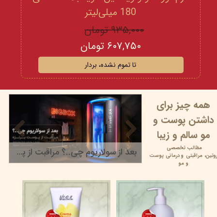
180 میلی‌لیتر
۹۳۵,۰۰۰ تومان
۶۰۷,۷۵۰ تومان
تا تموم نشده، بردار
همه چیز برای
داشتن پوست و
مو سالم و زیبا
مطالب تخصصی
بعد از سولاریوم چی..؟ مراقبت از پوست برنزه
وتین،
مراقبتی و
درمانی پوست
۲۲ خرداد ۰۵
و مو