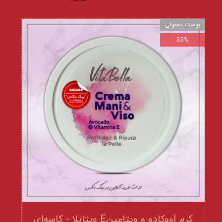
پوست معمولی
35%
کرم آووکادو و ویتامینE ویتابلا - کاسه‌ای