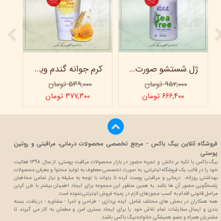
ژل شستشو صورت ویتابلا - 300 میلی لیتر
کرم جوانه گندم ویتابلا - تیوپی 60 میلی‌ لیتر
۹۵۲,۰۰۰ تومان
۵۳۹,۰۰۰ تومان
۶۶۶,۴۰۰ تومان
۳۷۷,۳۰۰ تومان
فروشگاه آنلاین بیگ باکس - مرجع تخصصی محصولات درمانی، مراقبتی و روتین
پوستی
بیگ باکس با تکیه بر دانش و تجربه حضور در بازار محصولات مراقبت پوستی، از سال 1398 فعالیت
خود را در قالب یک فروشگاه اینترنتی، به صورت تخصصی معطوف به تولید محتوا و معرفی محصولات
بهداشتی روزانه، درمانی و مراقبتی پوست کرده تا بتواند با توجه به سلیقه و نیاز تمامی مخاطبان
پاسخگویی حضور آن ها باشد. به همین منظور این مجموعه برای ایجاد اطمینان بیشتر با
طی کردن
مراحل قانونی اقدام به کسب مجوزهای لازم در زمینه فروش اینترنتی نموده است.
همه همکاران در بخش های مختلف شامل: ایده پردازی - طراحی و اجرا - مشاوره - دریافت، بسته
بندی و ارسال سفارشات تمام تلاش خود را برای ایجاد بستری امن و مطمئن به کار می گیرند تا
مشتریان همراه و عضو همیشگی خانواده بیگ باکس باشند.