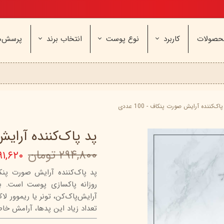
تخفیف ویژه، برای مامان خوشگلم
حصولات
کاربرد
نوع پوست
انتخاب برند
پرسش‌ه
ناژه
عطر و اسپری
خشک و حساس
مای
آرایشی
معمولی و نرمال
وچه
مراقب
نیوره
عطر - ادکلن
بیول
ایپک
شون
اسپری بدن
آردن
ثمین
اک‌کننده آرایش صورت پنکاف - 100 عددی
سریتا
بادی میست
آمبرلا
آتوپیا
پد پاک‌کننده آرایش صو
ویتابلا
دئودرانت - مام
سینره
پنکاف
۲۹۴,۸۰۰ تومان
۱۹۱,۶۲۰ توم
فولیکا
سیلکر
دلفین
مهرونا
سی‌گل
نئودر
روزانه پاکسازی پوست است. ب
نو‌ آکنه
ویتالیر
راکوت
آرایش‌پاک‌کن، تونر یا ریموور 
یونی لد
هرمودر
کاسپی
تعداد زیاد این پدها، آرامش خاطر
دکتر ژیلا
اسکین‌کد
دئودر