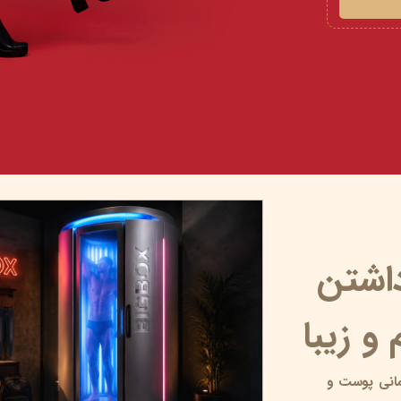
داشتن
و زیبا
انی پوست و