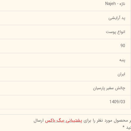
ناژه - Najeh
پد آرایشی
انواع پوست
90
پنبه
ایران
چالش سفیر پارسیان
1409/03
ر محصول مورد نظر را برای
پشتیبانی بیگ باکس
ارسال
ید *