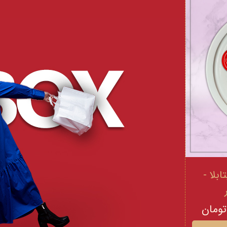
 و ویتامینE ویتابلا -