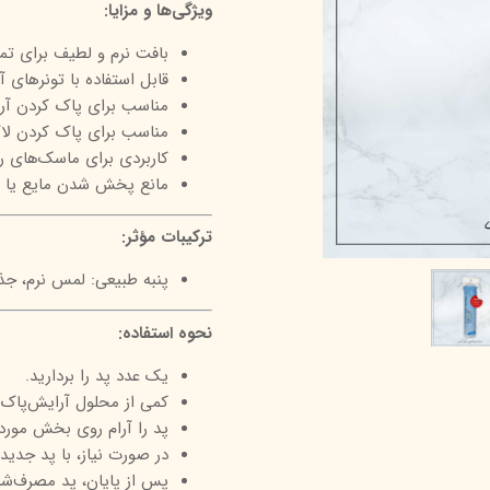
ویژگی‌ها و مزایا:
درمالیفت
میکاپ رز
اکسپر
بافت نرم و لطیف برای ت
هیدرودرم
شال کوین
اوک 
قابل استفاده با تونرهای آ
مناسب برای پاک کردن آ
یونی‌ سنس
سون کوئین
ساین
مناسب برای پاک کردن لا
سلکشن سیتی
کاربردی برای ماسک‌های ر
مانع پخش شدن مایع یا م
ترکیبات مؤثر:
پنبه طبیعی: لمس نرم، جذب
نحوه استفاده:
یک عدد پد را بردارید.
کمی از محلول آرایش‌پاک‌کن
پد را آرام روی بخش مورد
در صورت نیاز، با پد جدید 
پس از پایان، پد مصرف‌شده 