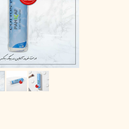
پاک دارو
مراقبت چشم
آر یو آکی
شوینده صورت
دیپ سنس
ضد جوش و آکنه
لاکچری کوین
ضد قارچ و باکتری
آبرسان و مرطوب کننده