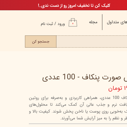
کلیک کن تا تخفیف امروز رو از دست ندی..!
ای متداول
مجله
ورود
/
ثبت نام
۰
حساب کاربری من
ت مو
جستجو کن
تغییر گذر واژه
سفارشات
خروج از حساب
کاربری
رت پنکاف - 100 عددی
ان
م
پد پاک‌کننده آرایش صورت پنکاف 100 عددی، همراهی کاربردی و به‌صرفه برای روتین
افت نرم و جذب عالی آن کمک می‌کند تا محلول‌های
ن
لاک به‌خوبی روی پوست یا ناخن پخش شوند. کیفیت بالا و
ن
 و نظم را به میز آرایش شما می‌آورند.
اگ