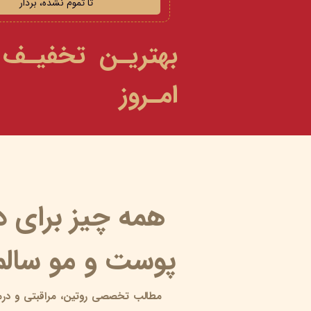
تا تموم نشده، بردار
بهتریـن تخفیـف
امـروز
همه چیز برای 
پوست و مو سالم 
مطالب تخصصی روتین،
مراقبتی و
درم