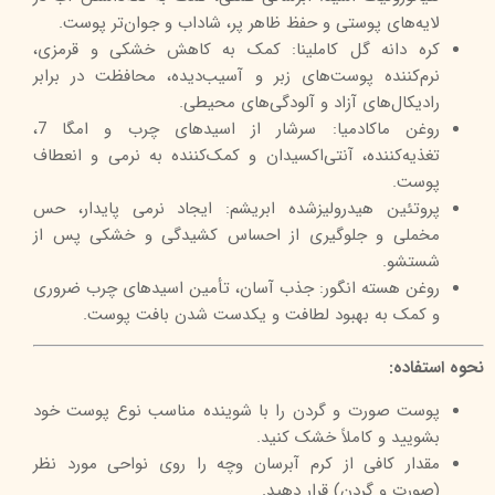
لایه‌های پوستی و حفظ ظاهر پر، شاداب و جوان‌تر پوست.
کره دانه گل کاملینا: کمک به کاهش خشکی و قرمزی،
نرم‌کننده پوست‌های زبر و آسیب‌دیده، محافظت در برابر
رادیکال‌های آزاد و آلودگی‌های محیطی.
روغن ماکادمیا: سرشار از اسیدهای چرب و امگا 7،
تغذیه‌کننده، آنتی‌اکسیدان و کمک‌کننده به نرمی و انعطاف
پوست.
پروتئین هیدرولیز‌شده ابریشم: ایجاد نرمی پایدار، حس
مخملی و جلوگیری از احساس کشیدگی و خشکی پس از
شستشو.
روغن هسته انگور: جذب آسان، تأمین اسیدهای چرب ضروری
و کمک به بهبود لطافت و یکدست شدن بافت پوست.
نحوه استفاده:
پوست صورت و گردن را با شوینده مناسب نوع پوست خود
بشویید و کاملاً خشک کنید.
مقدار کافی از کرم آبرسان وچه را روی نواحی مورد نظر
(صورت و گردن) قرار دهید.