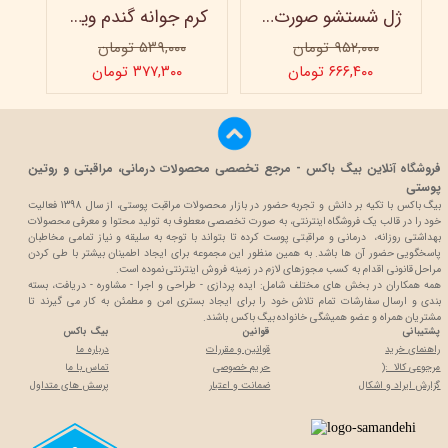
ژل شستشو صورت ویتابلا - 300 میلی لیتر
کرم جوانه گندم ویتابلا - تیوپی 60 میلی‌ لیتر
۹۵۲,۰۰۰ تومان
۵۳۹,۰۰۰ تومان
۶۶۶,۴۰۰ تومان
۳۷۷,۳۰۰ تومان
فروشگاه آنلاین بیگ باکس - مرجع تخصصی محصولات درمانی، مراقبتی و روتین
پوستی
بیگ باکس با تکیه بر دانش و تجربه حضور در بازار محصولات مراقبت پوستی، از سال 1398 فعالیت
خود را در قالب یک فروشگاه اینترنتی، به صورت تخصصی معطوف به تولید محتوا و معرفی محصولات
بهداشتی روزانه، درمانی و مراقبتی پوست کرده تا بتواند با توجه به سلیقه و نیاز تمامی مخاطبان
پاسخگویی حضور آن ها باشد. به همین منظور این مجموعه برای ایجاد اطمینان بیشتر با
طی کردن
مراحل قانونی اقدام به کسب مجوزهای لازم در زمینه فروش اینترنتی نموده است.
همه همکاران در بخش های مختلف شامل: ایده پردازی - طراحی و اجرا - مشاوره - دریافت، بسته
بندی و ارسال سفارشات تمام تلاش خود را برای ایجاد بستری امن و مطمئن به کار می گیرند تا
مشتریان همراه و عضو همیشگی خانواده بیگ باکس باشند.
پشتیبانی
قوانین
بیگ باکس
راهنمای خرید
قوانین و مقررات
درباره ما
مرجوعی کالا :(
حریم خصوصی
تماس با م
ا
گزارش ایراد و اشکال
ضمانت و اعتبار
پرسش های متداول