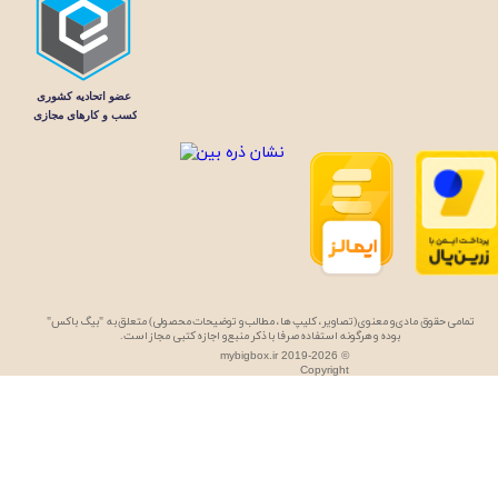
تمامی حقوق مادی و معنوی (تصاویر، کلیپ ها، مطالب و توضیحات محصولی) متعلق به "بیگ باکس"
بوده و هرگونه استفاده صرفا با ذکر منبع و اجازه کتبی مجاز است.
mybigbox.ir 2019-2026 ©
Copyright