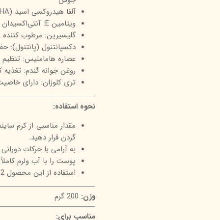
جوش
آلفا هیدروکسی اسید (AHA): کمک به حذف سلول‌های مرده و بهبود بافت پوست
ویتامین E: آنتی‌اکسیدان قوی برای محافظت از پوست در برابر رادیکال‌های آزاد
گلیسیرین: مرطوب کننده و
دکسپانتنول (پانتنول): 
عصاره هاماملیس: تنظیم 
روغن جوانه گندم: تغذیه 
تری کلوزان: دارای خاصیت آ
نحوه استفاده:
مقدار مناسبی از کرم سای
گردن قرار دهید.
به آرامی با حرکات دورانی 
پوست را با آب ولرم کاملا
استفاده از این محصول 2 تا 3 بار در هفته توصیه می‌شود.
وزن:
200 گرم
مناسب برای: