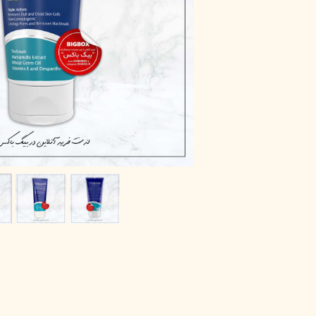
پاک دارو
مراقبت چشم
آر یو آکی
شوینده صورت
دیپ سنس
ضد جوش و آکنه
لاکچری کوین
ضد قارچ و باکتری
آبرسان و مرطوب کننده