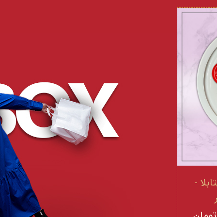
 و ویتامینE ویتابلا -