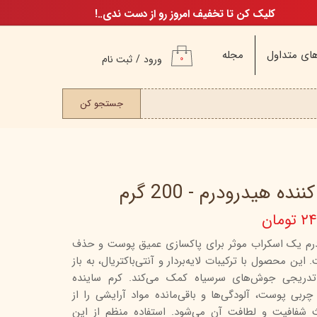
کلیک کن تا تخفیف امروز رو از دست ندی..!
ای متداول
مجله
ورود
/
ثبت نام
۰
حساب کاربری من
ت مو
جستجو کن
تغییر گذر واژه
سفارشات
خروج از حساب
کاربری
ه هیدرودرم - 200 گرم
ومان
م
ودرم یک اسکراب موثر برای پاکسازی عمیق پوست و حذف
ن محصول با ترکیبات لایه‌بردار و آنتی‌باکتریال، به باز
ن
ریجی جوش‌های سرسیاه کمک می‌کند. کرم ساینده
ن
چربی پوست، آلودگی‌ها و باقی‌مانده مواد آرایشی را از
فافیت و لطافت آن می‌شود. استفاده منظم از این
اگ