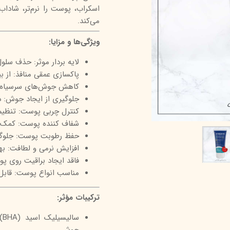
اسکراب، پوست را نرم‌تر، شاداب
درمالیفت
میکاپ رز
اکسپر
می‌کند.
هیدرودرم
شال کوین
اوک 
ویژگی‌ها و مزایا:
یونی‌ سنس
سون کوئین
ساین
لایه بردار موثر: حذف سل
سلکشن سیتی
پاکسازی عمقی منافذ: از ب
کاهش جوش‌های سرسیاه: 
جلوگیری از ایجاد جوش: دا
کنترل چربی پوست: تنظیم
شفاف کننده پوست: کمک 
حفظ رطوبت پوست: جلوگ
افزایش نرمی و لطافت: به
فاقد ایجاد براقیت روی پ
مناسب انواع پوست: قابل
ترکیبات مؤثر:
سا