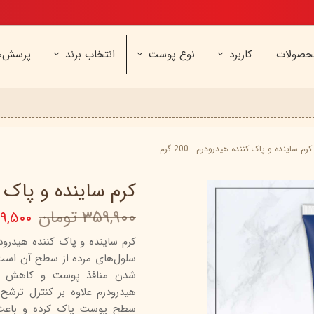
تخفیف ویژه، برای مامان خوشگلم
حصولات
کاربرد
نوع پوست
انتخاب برند
پرسش‌ه
ناژه
عطر و اسپری
خشک و حساس
مای
آرایشی
معمولی و نرمال
وچه
مراقب
نیوره
عطر - ادکلن
بیول
ایپک
شون
اسپری بدن
آردن
ثمین
کرم ساینده و پاک کننده هیدرودرم - 200 گرم
سریتا
بادی میست
آمبرلا
آتوپیا
کرم ساینده و پاک کنند
ویتابلا
دئودرانت - مام
سینره
پنکاف
۳۵۹,۹۰۰ تومان
۲۴۹,۵۰۰ ت
فولیکا
سیلکر
دلفین
مهرونا
سی‌گل
نئودر
کرم ساینده و پاک کننده هیدر
سلول‌های مرده از سطح آن است. ای
نو‌ آکنه
ویتالیر
راکوت
شدن منافذ پوست و کاهش تد
یونی لد
هرمودر
کاسپی
هیدرودرم علاوه بر کنترل ترشح 
سطح پوست پاک کرده و باعث ش
دکتر ژیلا
اسکین‌کد
دئودر