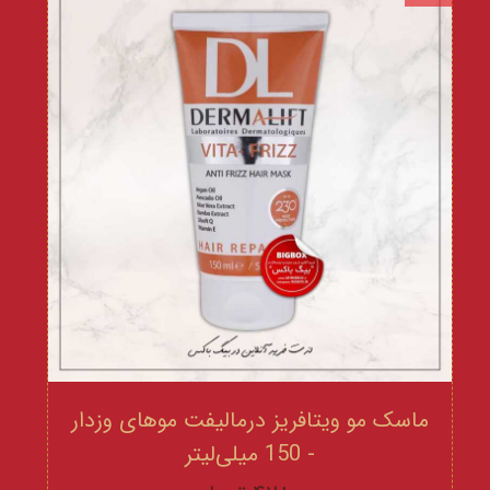
ماسک مو ویتافریز درمالیفت موهای وزدار
- 150 میلی‌لیتر