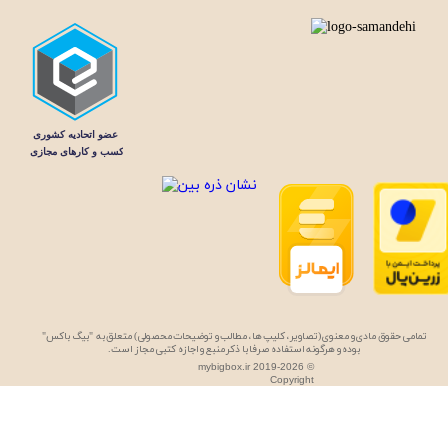
تمامی حقوق مادی و معنوی (تصاویر، کلیپ ها، مطالب و توضیحات محصولی) متعلق به "بیگ باکس"
بوده و هرگونه استفاده صرفا با ذکر منبع و اجازه کتبی مجاز است.
mybigbox.ir 2019-2026 ©
Copyright