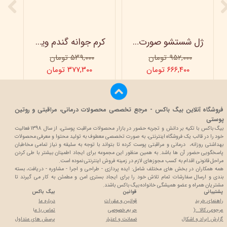
ژل شستشو صورت ویتابلا - 300 میلی لیتر
کرم جوانه گندم ویتابلا - تیوپی 60 میلی‌ لیتر
۹۵۲,۰۰۰ تومان
۵۳۹,۰۰۰ تومان
۶۶۶,۴۰۰ تومان
۳۷۷,۳۰۰ تومان
فروشگاه آنلاین بیگ باکس - مرجع تخصصی محصولات درمانی، مراقبتی و روتین
پوستی
بیگ باکس با تکیه بر دانش و تجربه حضور در بازار محصولات مراقبت پوستی، از سال 1398 فعالیت
خود را در قالب یک فروشگاه اینترنتی، به صورت تخصصی معطوف به تولید محتوا و معرفی محصولات
بهداشتی روزانه، درمانی و مراقبتی پوست کرده تا بتواند با توجه به سلیقه و نیاز تمامی مخاطبان
پاسخگویی حضور آن ها باشد. به همین منظور این مجموعه برای ایجاد اطمینان بیشتر با
طی کردن
مراحل قانونی اقدام به کسب مجوزهای لازم در زمینه فروش اینترنتی نموده است.
همه همکاران در بخش های مختلف شامل: ایده پردازی - طراحی و اجرا - مشاوره - دریافت، بسته
بندی و ارسال سفارشات تمام تلاش خود را برای ایجاد بستری امن و مطمئن به کار می گیرند تا
مشتریان همراه و عضو همیشگی خانواده بیگ باکس باشند.
پشتیبانی
قوانین
بیگ باکس
راهنمای خرید
قوانین و مقررات
درباره ما
مرجوعی کالا :(
حریم خصوصی
تماس با م
ا
گزارش ایراد و اشکال
ضمانت و اعتبار
پرسش های متداول