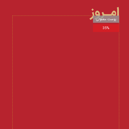
امـروز
پوست معمولی
35%