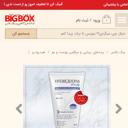
تخفیف ویژه، برای مامان خوشگلم
کلیک کن تا تخفیف امروز رو از دست ندی..!
تماس با پشتیبانی
حساب کاربری من
ورود
/
ثبت نام
۰
تغییر گذر واژه
جستجو کن
سفارشات
بیگ باکس
برند‌های زیبایی و مراقبتی پوست و مو
هیدرودرم
ژل بهداشتی ژنیتال دورا
خروج از حساب کاربری