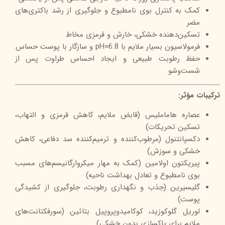
کمک به کنترل بوی نامطبوع و جلوگیری از رشد باکتری‌های
مضر
تسکین‌دهنده خشکی، خارش و قرمزی مخاط
فرمولاسیون بسیار ملایم با pH≈6.8 و سازگار با پوست حساس
حفظ رطوبت طبیعی و ایجاد احساس طراوت پس از
شست‌وشو
ترکیبات مؤثر:
عصاره هاماملیس (قابض ملایم، کاهش قرمزی و التهاب،
تسکین تحریکات)
دکسپانتنول (مرطوب‌کننده و ترمیم‌کننده سد دفاعی، کاهش
خشکی و سوزش)
پیریکتون اولامین (کمک به مهار میکروارگانیسم‌های مسبب
بوی نامطبوع و تعادل بهداشت ناحیه)
گلیسیرین (جذب و نگهداری رطوبت، جلوگیری از کشیدگی
پوست)
لوریل گلوکوزید، کوکامیدوپروپیل بتائین (سورفکتانت‌های
ملایم برای پاکسازی بدون خشکی)