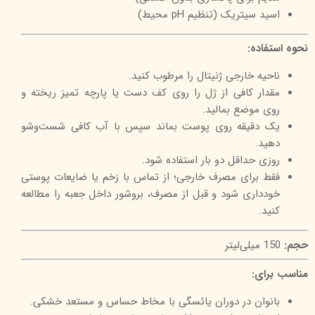
اسید سیتریک‌ (تنظیم pH محیط)
نحوه استفاده:
ناحیه خارجی ژنیتال را مرطوب کنید.
مقدار کافی از ژل را روی کف دست یا پارچه تمیز ریخته و
روی موضع بمالید.
یک دقیقه روی پوست بماند سپس با آب کافی شست‌وشو
دهید.
روزی حداقل دو بار استفاده شود.
فقط برای مصرف خارجی؛ از تماس با زخم یا ضایعات پوستی
خودداری شود و قبل از مصرف، بروشور داخل جعبه را مطالعه
کنید.
حجم:
150 میلی‌لیتر
مناسب برای:
بانوان در دوران یائسگی با مخاط حساس و مستعد خشکی.