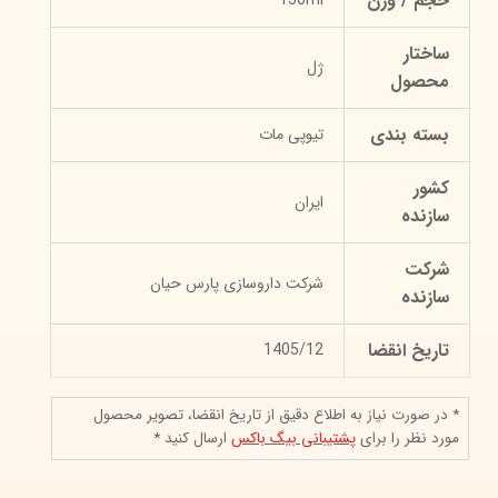
حجم / وزن
150ml
ساختار
ژل
محصول
بسته بندی
تیوپی مات
کشور
ایران
سازنده
شرکت
شرکت داروسازی پارس حیان
سازنده
تاریخ انقضا
1405/12
* در صورت نیاز به اطلاع دقیق از تاریخ انقضا، تصویر محصول
مورد نظر را برای
پشتیبانی بیگ باکس
ارسال کنید *