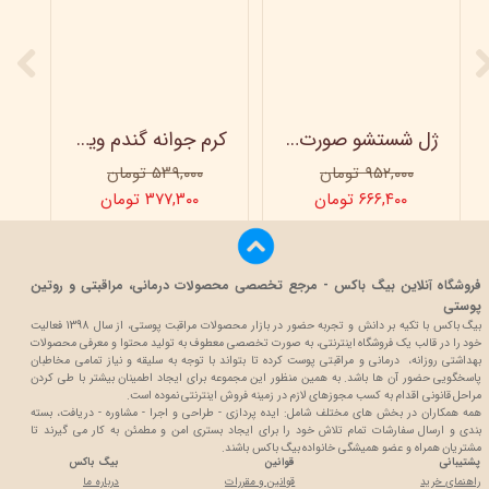
ژل شستشو صورت ویتابلا - 300 میلی لیتر
کرم جوانه گندم ویتابلا - تیوپی 60 میلی‌ لیتر
۹۵۲,۰۰۰ تومان
۵۳۹,۰۰۰ تومان
۶۶۶,۴۰۰ تومان
۳۷۷,۳۰۰ تومان
فروشگاه آنلاین بیگ باکس - مرجع تخصصی محصولات درمانی، مراقبتی و روتین
پوستی
بیگ باکس با تکیه بر دانش و تجربه حضور در بازار محصولات مراقبت پوستی، از سال 1398 فعالیت
خود را در قالب یک فروشگاه اینترنتی، به صورت تخصصی معطوف به تولید محتوا و معرفی محصولات
بهداشتی روزانه، درمانی و مراقبتی پوست کرده تا بتواند با توجه به سلیقه و نیاز تمامی مخاطبان
پاسخگویی حضور آن ها باشد. به همین منظور این مجموعه برای ایجاد اطمینان بیشتر با
طی کردن
مراحل قانونی اقدام به کسب مجوزهای لازم در زمینه فروش اینترنتی نموده است.
همه همکاران در بخش های مختلف شامل: ایده پردازی - طراحی و اجرا - مشاوره - دریافت، بسته
بندی و ارسال سفارشات تمام تلاش خود را برای ایجاد بستری امن و مطمئن به کار می گیرند تا
مشتریان همراه و عضو همیشگی خانواده بیگ باکس باشند.
پشتیبانی
قوانین
بیگ باکس
راهنمای خرید
قوانین و مقررات
درباره ما