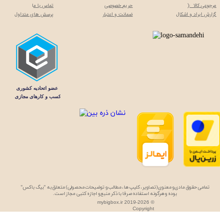
مرجوعی کالا :(
حریم خصوصی
تماس با م
ا
گزارش ایراد و اشکال
ضمانت و اعتبار
پرسش های متداول
تمامی حقوق مادی و معنوی (تصاویر، کلیپ ها، مطالب و توضیحات محصولی) متعلق به "بیگ باکس"
بوده و هرگونه استفاده صرفا با ذکر منبع و اجازه کتبی مجاز است.
mybigbox.ir 2019-2026 ©
Copyright