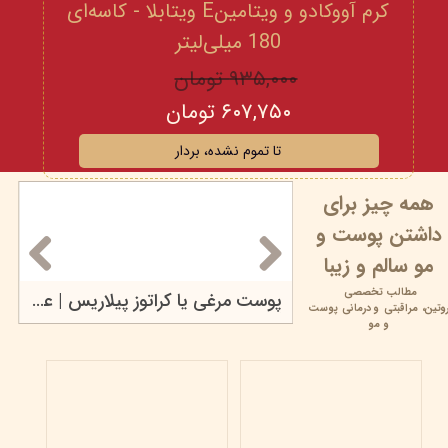
کرم آووکادو و ویتامینE ویتابلا - کاسه‌ای
180 میلی‌لیتر
۹۳۵,۰۰۰ تومان
۶۰۷,۷۵۰ تومان
تا تموم نشده، بردار
همه چیز برای
داشتن پوست و
مو سالم و زیبا
مطالب تخصصی
محصولات مراقبت پوستی بیومیمتیک
پوست مرغی یا کراتوز پیلاریس | علت، علائم، درمان و...
وتین،
مراقبتی و
درمانی پوست
۱۷ خرداد ۰۵
و مو