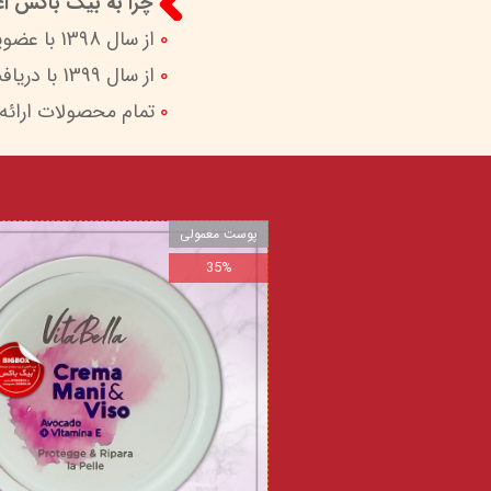
چرا به بیگ باکس اعت
0
از سال 1398 با عضویت در ستاد ساماندهی پایگاه‌های اینترنتی وزارات ارشاد در کنار شما هستیم.
0
از سال 1399 با دریافت اینماد (نماد اعتماد الکترونیک) امکان پرداخت امن و آسان را برای شما فراهم کردیم.
0
تمام محصولات ارائه
پوست معمولی
35%