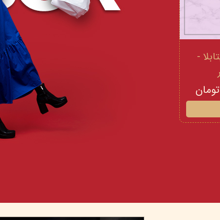
 و ویتامینE ویتابلا -