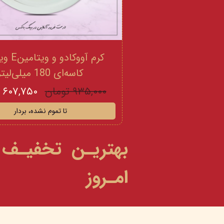
کرم آووکادو
کاسه‌ای 180 میلی‌لیتر
۹۳۵,۰۰۰ تومان
۶۰۷,۷۵۰ تومان
تا تموم نشده، بردار
بهتریـن تخفیـف
امـروز