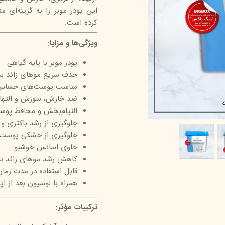
این پودر موبر را به گزینه‌ای
درمالیفت
میکاپ رز
اکسپر
کرده است.
هیدرودرم
شال کوین
اوک 
ویژگی‌ها و مزایا:
یونی‌ سنس
سون کوئین
ساین
پودر موبر با پایه گیاهی
سلکشن سیتی
حذف سریع موهای زائد ب
مناسب پوست‌های حساس
ضد خارش، سوزش و التها
التیام‌بخش و محافظ پو
جلوگیری از رشد باکتری و 
جلوگیری از خشکی پوست
حاوی اسانس خوشبو
کاهش رشد موهای زائد د
قابل استفاده در مدت زمان
همراه با لوسیون بعد از اپ
ترکیبات مؤثر: