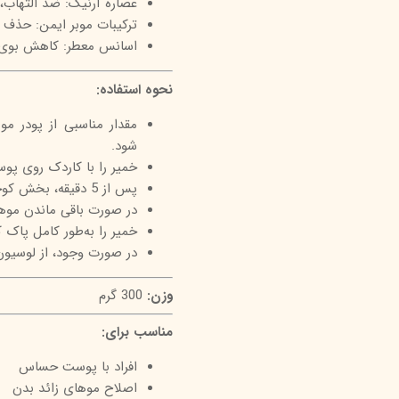
عصاره آرنیک: ضد التهاب،
ترکیبات موبر ایمن: حذف
اسانس معطر: کاهش بوی 
نحوه استفاده:
مقدار مناسبی از پودر مو
شود.
خمیر را با کاردک روی پوس
پس از 5 دقیقه، بخش کوچکی را با کاردک تست کنید.
در صورت باقی ماندن موها، حداکثر 2 دقیقه
خمیر را به‌طور کامل پاک 
در صورت وجود، از لوسیون 
وزن:
300 گرم
مناسب برای:
افراد با پوست حساس
اصلاح موهای زائد بدن