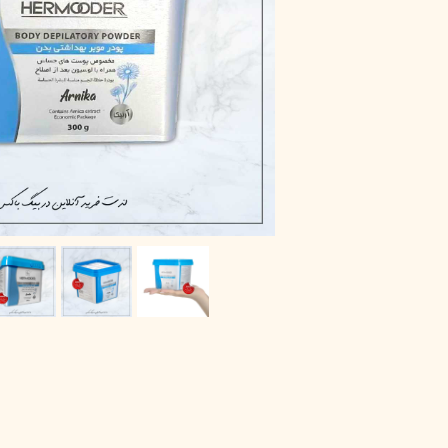
پاک دارو
مراقبت چشم
آر یو آکی
شوینده صورت
دیپ سنس
ضد جوش و آکنه
لاکچری کوین
ضد قارچ و باکتری
آبرسان و مرطوب کننده