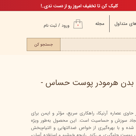
کلیک کن تا تخفیف امروز رو از دست ندی..!
ای متداول
مجله
ورود
/
ثبت نام
۰
حساب کاربری من
ت مو
جستجو کن
تغییر گذر واژه
سفارشات
خروج از حساب
کاربری
ی بدن هرمودر پوست حساس -
م
حاوی عصاره آرنیکا، راهکاری سریع، مؤثر و ایمن برای
ن
جاد سوزش و حساسیت است. این محصول به‌طور ویژه
ن
ده و با بهره‌گیری از خواص ضدالتهابی و التیام‌بخش
اگ
 پوست جلوگیری می‌کند. رایحه خوشبو و استفاده آسان،