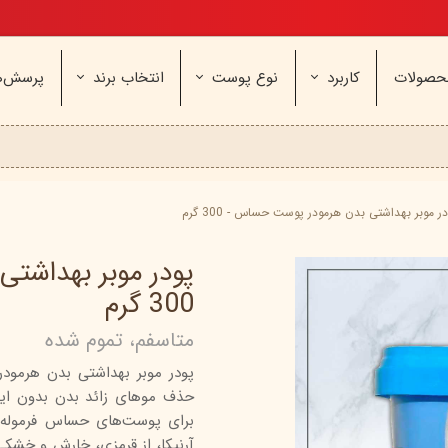
تخفیف ویژه، برای مامان خوشگلم
حصولات
کاربرد
نوع پوست
انتخاب برند
پرسش‌ه
ناژه
عطر و اسپری
خشک و حساس
مای
آرایشی
معمولی و نرمال
وچه
مراقب
نیوره
عطر - ادکلن
بیول
ایپک
شون
اسپری بدن
آردن
ثمین
ر موبر بهداشتی بدن هرمودر پوست حساس - 300 گرم
سریتا
بادی میست
آمبرلا
آتوپیا
پودر موبر بهداشت
ویتابلا
دئودرانت - مام
سینره
پنکاف
300 گرم
فولیکا
سیلکر
دلفین
متاسفم، تموم شده
مهرونا
سی‌گل
نئودر
پودر موبر بهداشتی بدن هرمودر 
نو‌ آکنه
ویتالیر
راکوت
حذف موهای زائد بدن بدون ای
یونی لد
هرمودر
کاسپی
برای پوست‌های حساس فرموله ش
دکتر ژیلا
اسکین‌کد
دئودر
آرنیکا، از قرمزی، خارش و خشکی