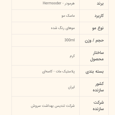
برند
هرمودر - Hermooder
کاربرد
ماسک مو
نوع مو
موهای رنگ شده
حجم / وزن
300ml
ساختار
کرم
محصول
بسته بندی
پلاستیک مات - کاسه‌ای
کشور
ایران
سازنده
شرکت
شرکت تندیس بهداشت سروش
سازنده