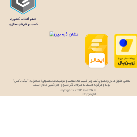
تمامی حقوق مادی و معنوی (تصاویر، کلیپ ها، مطالب و توضیحات محصولی) متعلق به "بیگ باکس"
بوده و هرگونه استفاده صرفا با ذکر منبع و اجازه کتبی مجاز است.
mybigbox.ir 2019-2026 ©
Copyright