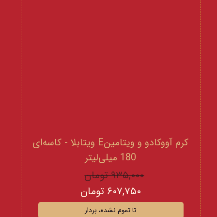
کرم آووکادو و ویتامینE ویتابلا - کاسه‌ای
180 میلی‌لیتر
۹۳۵,۰۰۰ تومان
۶۰۷,۷۵۰ تومان
تا تموم نشده، بردار