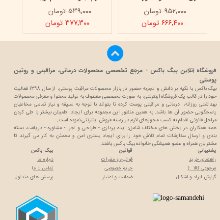
۹۵۲,۰۰۰ تومان
۵۳۹,۰۰۰ تومان
۶۶۶,۴۰۰ تومان
۳۷۷,۳۰۰ تومان
فروشگاه آنلاین بیگ باکس - مرجع تخصصی محصولات درمانی، مراقبتی و روتین
پوستی
بیگ باکس با تکیه بر دانش و تجربه حضور در بازار محصولات مراقبت پوستی، از سال 1398 فعالیت
خود را در قالب یک فروشگاه اینترنتی، به صورت تخصصی معطوف به تولید محتوا و معرفی محصولات
بهداشتی روزانه، درمانی و مراقبتی پوست کرده تا بتواند با توجه به سلیقه و نیاز تمامی مخاطبان
پاسخگویی حضور آن ها باشد. به همین منظور این مجموعه برای ایجاد اطمینان بیشتر با
طی کردن
مراحل قانونی اقدام به کسب مجوزهای لازم در زمینه فروش اینترنتی نموده است.
همه همکاران در بخش های مختلف شامل: ایده پردازی - طراحی و اجرا - مشاوره - دریافت، بسته
بندی و ارسال سفارشات تمام تلاش خود را برای ایجاد بستری امن و مطمئن به کار می گیرند تا
مشتریان همراه و عضو همیشگی خانواده بیگ باکس باشند.
پشتیبانی
قوانین
بیگ باکس
راهنمای خرید
قوانین و مقررات
درباره ما
مرجوعی کالا :(
حریم خصوصی
تماس با م
ا
گزارش ایراد و اشکال
ضمانت و اعتبار
پرسش های متداول