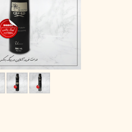
پاک دارو
مراقبت چشم
آر یو آکی
شوینده صورت
دیپ سنس
ضد جوش و آکنه
لاکچری کوین
ضد قارچ و باکتری
آبرسان و مرطوب کننده