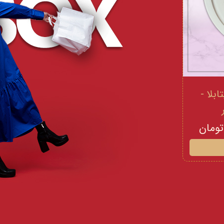
 و ویتامینE ویتابلا -