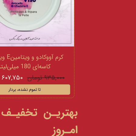
کرم آووکادو
کاسه‌ای 180 میلی‌لیتر
۹۳۵,۰۰۰ تومان
۶۰۷,۷۵۰ تومان
تا تموم نشده، بردار
بهتریـن تخفیـف
امـروز