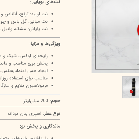
نت‌های بویایی:
درمالیفت
میکاپ رز
اکسپر
نت اولیه: ترنج، آناناس و
هیدرودرم
شال کوین
اوک 
نت میانی: گل یاس و چو
نت پایانی: مشک، وانیل و 
یونی‌ سنس
سون کوئین
ساین
سلکشن سیتی
ویژگی‌ها و مزایا:
رایحه‌ای لوکس، شیک و مردانه با ال
پخش بوی مناسب و ماندگا
ایجاد حس اعتمادبه‌نفس، ت
مناسب برای استفاده روزان
فرمولاسیون ملایم و سازگا
حجم:
200 میلی‌لیتر
نوع عطر:
اسپری بدن مردانه
ماندگاری و پخش بو:
با داشتن رایحه‌ای متما