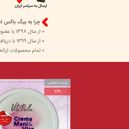
چرا به بیگ باکس اعت
0
از سال 1398 با عضویت در ستاد ساماندهی پایگاه‌های اینترنتی وزارات ارشاد در کنار شما هستیم.
0
از سال 1399 با دریافت اینماد (نماد اعتماد الکترونیک) امکان پرداخت امن و آسان را برای شما فراهم کردیم.
0
تمام محصولات ارائه
پوست معمولی
35%