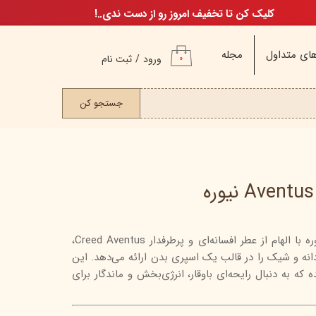
کلیک کن تا تخفیف امروز رو از دست ندی..!
ای متداول
مجله
ورود
/
ثبت نام
۰
حساب کاربری من
ت مو
جستجو کن
تغییر گذر واژه
سفارشات
خروج از حساب
کاربری
اسپری بدن مردانه Aventus نیوره با الهام از عطر افسانه‌ای و پرطرفدار Creed Aventus،
م
ردانه و شیک را در قالب یک اسپری بدن ارائه می‌دهد. این
ن
ه به دنبال رایحه‌ای باوقار، انرژی‌بخش و ماندگار برای
ن
اگ