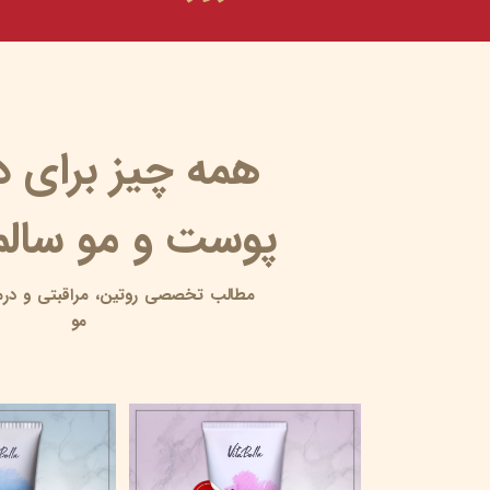
همه چیز برای 
پوست و مو سالم 
مطالب تخصصی روتین،
مراقبتی و
درم
مو
پوست مرغی یا کراتوز پیلاریس | علت، علائم، درمان و...
۱۷ خرداد ۰۵