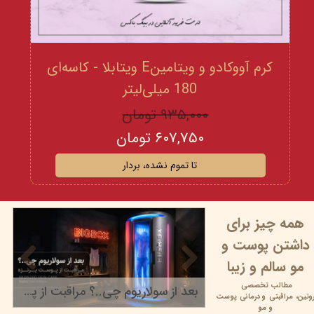
کرم آووکادو و ویتامینE ویتابلا - کاسه‌ای
180 میلی‌لیتر
۹۳۵,۰۰۰ تومان
۶۰۷,۷۵۰ تومان
تا تموم نشده، بردار
همه چیز برای
داشتن پوست و
مو سالم و زیبا
مطالب تخصصی
بعد از سولاریوم چی..؟ مراقبت از پوست برنزه
وتین،
مراقبتی و
درمانی پوست
۲۲ خرداد ۰۵
و مو