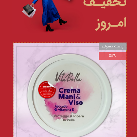
تخفیـف
امـروز
پوست معمولی
35%