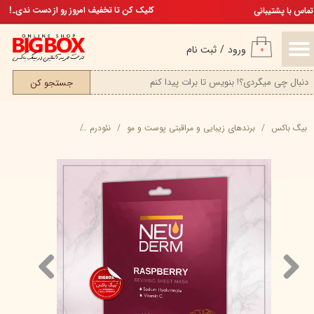
تخفیف ویژه، برای مامان خوشگلم
کلیک کن تا تخفیف امروز رو از دست ندی..!
تماس با پشتیبانی
حساب کاربری من
ورود
/
ثبت نام
۰
تغییر گذر واژه
جستجو کن
سفارشات
بیگ باکس
برند‌های زیبایی و مراقبتی پوست و مو
نئودرم
ماسک صورت ورقه ای 
خروج از حساب کاربری