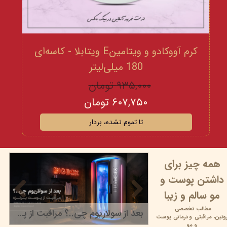
کرم آووکادو و ویتامینE ویتابلا - کاسه‌ای
180 میلی‌لیتر
۹۳۵,۰۰۰ تومان
۶۰۷,۷۵۰ تومان
تا تموم نشده، بردار
همه چیز برای
داشتن پوست و
مو سالم و زیبا
مطالب تخصصی
بعد از سولاریوم چی..؟ مراقبت از پوست برنزه
وتین،
مراقبتی و
درمانی پوست
۲۲ خرداد ۰۵
و مو