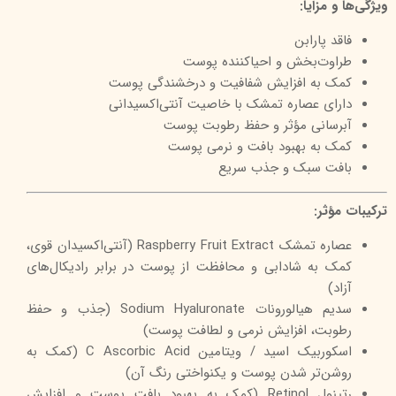
ویژگی‌ها و مزایا:
فاقد پارابن
طراوت‌بخش و احیاکننده پوست
کمک به افزایش شفافیت و درخشندگی پوست
دارای عصاره تمشک با خاصیت آنتی‌اکسیدانی
آبرسانی مؤثر و حفظ رطوبت پوست
کمک به بهبود بافت و نرمی پوست
بافت سبک و جذب سریع
ترکیبات مؤثر:
عصاره تمشک Raspberry Fruit Extract (آنتی‌اکسیدان قوی،
کمک به شادابی و محافظت از پوست در برابر رادیکال‌های
آزاد)
سدیم هیالورونات Sodium Hyaluronate (جذب و حفظ
رطوبت، افزایش نرمی و لطافت پوست)
اسکوربیک اسید / ویتامین C Ascorbic Acid (کمک به
روشن‌تر شدن پوست و یکنواختی رنگ آن)
رتینول Retinol (کمک به بهبود بافت پوست و افزایش