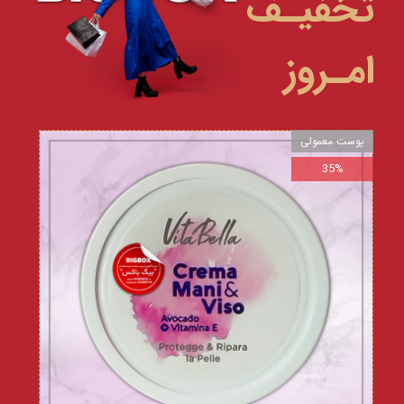
تخفیـف
امـروز
پوست معمولی
35%