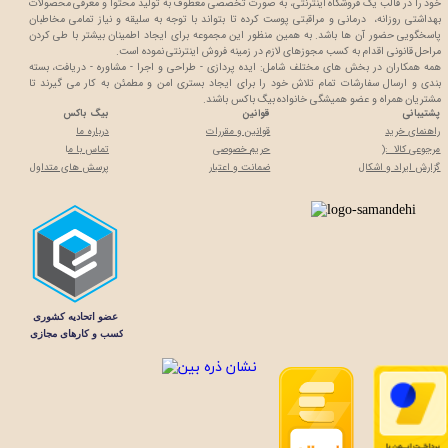
خود را در قالب یک فروشگاه اینترنتی، به صورت تخصصی معطوف به تولید محتوا و معرفی محصولات
بهداشتی روزانه، درمانی و مراقبتی پوست کرده تا بتواند با توجه به سلیقه و نیاز تمامی مخاطبان
پاسخگویی حضور آن ها باشد. به همین منظور این مجموعه برای ایجاد اطمینان بیشتر با
طی کردن
مراحل قانونی اقدام به کسب مجوزهای لازم در زمینه فروش اینترنتی نموده است.
همه همکاران در بخش های مختلف شامل: ایده پردازی - طراحی و اجرا - مشاوره - دریافت، بسته
بندی و ارسال سفارشات تمام تلاش خود را برای ایجاد بستری امن و مطمئن به کار می گیرند تا
مشتریان همراه و عضو همیشگی خانواده بیگ باکس باشند.
پشتیبانی
قوانین
بیگ باکس
راهنمای خرید
قوانین و مقررات
درباره ما
مرجوعی کالا :(
حریم خصوصی
تماس با م
ا
گزارش ایراد و اشکال
ضمانت و اعتبار
پرسش های متداول