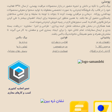
پوستی
بیگ باکس با تکیه بر دانش و تجربه حضور در بازار محصولات مراقبت پوستی، از سال 1398 فعالیت
خود را در قالب یک فروشگاه اینترنتی، به صورت تخصصی معطوف به تولید محتوا و معرفی محصولات
بهداشتی روزانه، درمانی و مراقبتی پوست کرده تا بتواند با توجه به سلیقه و نیاز تمامی مخاطبان
پاسخگویی حضور آن ها باشد. به همین منظور این مجموعه برای ایجاد اطمینان بیشتر با
طی کردن
مراحل قانونی اقدام به کسب مجوزهای لازم در زمینه فروش اینترنتی نموده است.
همه همکاران در بخش های مختلف شامل: ایده پردازی - طراحی و اجرا - مشاوره - دریافت، بسته
بندی و ارسال سفارشات تمام تلاش خود را برای ایجاد بستری امن و مطمئن به کار می گیرند تا
مشتریان همراه و عضو همیشگی خانواده بیگ باکس باشند.
پشتیبانی
قوانین
بیگ باکس
راهنمای خرید
قوانین و مقررات
درباره ما
مرجوعی کالا :(
حریم خصوصی
تماس با م
ا
گزارش ایراد و اشکال
ضمانت و اعتبار
پرسش های متداول