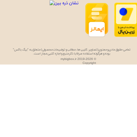
تمامی حقوق مادی و معنوی (تصاویر، کلیپ ها، مطالب و توضیحات محصولی) متعلق به "بیگ باکس"
بوده و هرگونه استفاده صرفا با ذکر منبع و اجازه کتبی مجاز است.
mybigbox.ir 2019-2026 ©
Copyright