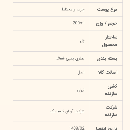
نوع پوست
چرب و مختلط
حجم / وزن
200ml
ساختار
ژل
محصول
بسته بندی
بطری پمپی شفاف
اصالت کالا
اصل
کشور
ایران
سازنده
شرکت
شرکت آریان کیمیا تک
سازنده
تاریخ انقضا
1408/02