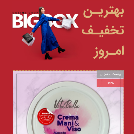
بهتریـن
تخفیـف
امـروز
پوست معمولی
35%