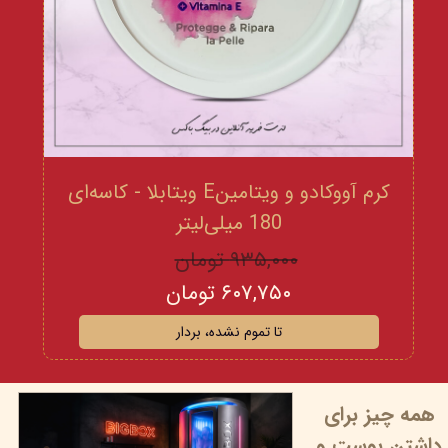
کرم آووکادو و ویتامینE ویتابلا - کاسه‌ای
180 میلی‌لیتر
۹۳۵,۰۰۰ تومان
۶۰۷,۷۵۰ تومان
تا تموم نشده، بردار
همه چیز برای
داشتن پوست و