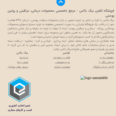
فروشگاه آنلاین بیگ باکس - مرجع تخصصی محصولات درمانی، مراقبتی و روتین
پوستی
بیگ باکس با تکیه بر دانش و تجربه حضور در بازار محصولات مراقبت پوستی، از سال 1398 فعالیت
خود را در قالب یک فروشگاه اینترنتی، به صورت تخصصی معطوف به تولید محتوا و معرفی محصولات
بهداشتی روزانه، درمانی و مراقبتی پوست کرده تا بتواند با توجه به سلیقه و نیاز تمامی مخاطبان
پاسخگویی حضور آن ها باشد. به همین منظور این مجموعه برای ایجاد اطمینان بیشتر با
طی کردن
مراحل قانونی اقدام به کسب مجوزهای لازم در زمینه فروش اینترنتی نموده است.
همه همکاران در بخش های مختلف شامل: ایده پردازی - طراحی و اجرا - مشاوره - دریافت، بسته
بندی و ارسال سفارشات تمام تلاش خود را برای ایجاد بستری امن و مطمئن به کار می گیرند تا
مشتریان همراه و عضو همیشگی خانواده بیگ باکس باشند.
پشتیبانی
قوانین
بیگ باکس
راهنمای خرید
قوانین و مقررات
درباره ما
مرجوعی کالا :(
حریم خصوصی
تماس با م
ا
گزارش ایراد و اشکال
ضمانت و اعتبار
پرسش های متداول