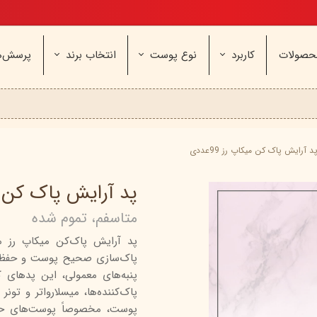
تخفیف ویژه، برای مامان خوشگلم
حصولات
کاربرد
نوع پوست
انتخاب برند
پرسش‌ه
ناژه
عطر و اسپری
خشک و حساس
مای
آرایشی
معمولی و نرمال
وچه
مراقب
نیوره
عطر - ادکلن
بیول
ایپک
شون
اسپری بدن
آردن
ثمین
د آرایش پاک کن میکاپ رز 99عددی
سریتا
بادی میست
آمبرلا
آتوپیا
پد آرایش پاک کن میکا
ویتابلا
دئودرانت - مام
سینره
پنکاف
متاسفم، تموم شده
فولیکا
سیلکر
دلفین
پد آرایش پاک‌کن میکاپ رز مد
مهرونا
سی‌گل
نئودر
پاک‌سازی صحیح پوست و حفظ س
نو‌ آکنه
ویتالیر
راکوت
یونی لد
هرمودر
کاسپی
پاک‌کننده‌ها، میسلارواتر و تون
پوست، مخصوصاً پوست‌های حساس
دکتر ژیلا
اسکین‌کد
دئودر