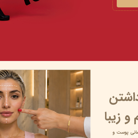
داشتن
و زیبا
انی پوست و