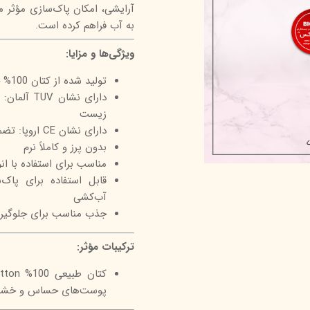
آرایشی، امکان پاک‌سازی مؤثر موا
درمالیفت
میکاپ رز
اکسپر
به آب فراهم کرده است.
هیدرودرم
شال کوین
اوک 
ویژگی‌ها و مزایا:
یونی‌ سنس
سون کوئین
ساین
تولید شده از کتان 100% خالص مناسب برای پوست‌های حساس
سلکشن سیتی
دارای نشا
زیست
دارای نشان CE اروپا: تضمین کیفیت، امنیت و غیرمضر بودن برای انسان
بدون پرز و کاملاً نرم
مناسب برای استفاده با انو
قابل استفاده برای پاک‌
آب‌کشی
جذب مناسب برای جلوگیری 
ترکیبات مؤثر:
پوست‌های حساس و خشک،