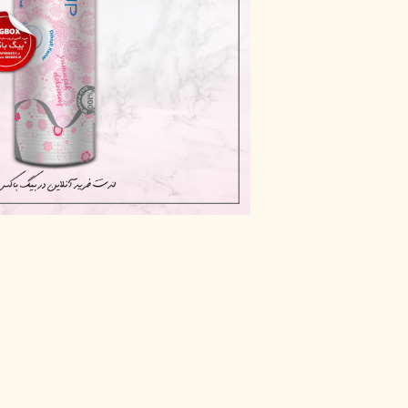
پاک دارو
مراقبت چشم
آر یو آکی
شوینده صورت
دیپ سنس
ضد جوش و آکنه
لاکچری کوین
ضد قارچ و باکتری
آبرسان و مرطوب کننده