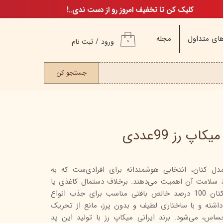
کلیک کن تا تخفیف امروز رو از دست ندی..!
ای متداول
مجله
ورود
/
ثبت نام
۰
حساب کاربری من
ت مو
جستجو کن
تغییر گذر واژه
سفارشات
خروج از حساب
کاربری
پ رز 99عددی
ل کتان، انتخابی هوشمندانه برای افرادی‌ست که به
م
لامت آن اهمیت می‌دهند. برخلاف دستمال کاغذی یا
ن
پنبه‌های معمولی، این پدهای کتان 100 درصد خالص بافتی مناسب برای جذب انواع
ن
ر داشته و با ساختاری لطیف و بدون پرز، مانع از تحریک
، می‌شود. برند ایرانی میکاپ رز با تولید این پد
اگ