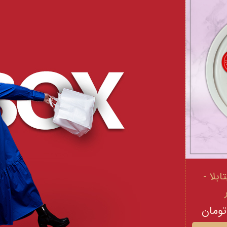
 و ویتامینE ویتابلا -