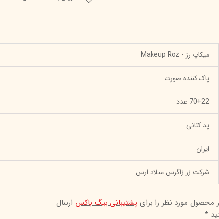
میکاپ رز - Makeup Roz
پاک کننده صورت
70+22 عدد
پد کتانی
ایران
شرکت زر زاگرس میلاد ارس
ر محصول مورد نظر را برای
پشتیبانی بیگ باکس
ارسال
ید *