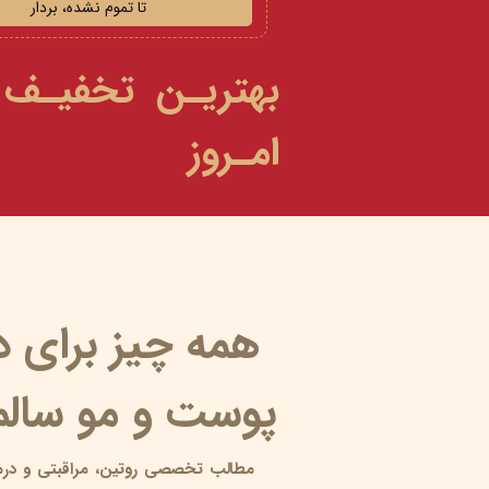
تا تموم نشده، بردار
بهتریـن تخفیـف
امـروز
همه چیز برای 
پوست و مو سالم 
مطالب تخصصی روتین،
مراقبتی و
درم