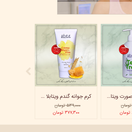
بعد از سولاریوم چی..؟ مر
۲۲ خرداد ۰۵
ژل شستشو صورت ویتابلا - 300 میلی لیتر
کرم جوانه گندم ویتابلا - تیوپی 60 میلی‌ لیتر
۵۳۹,۰۰۰ تومان
۳۷۷,۳۰۰ تومان