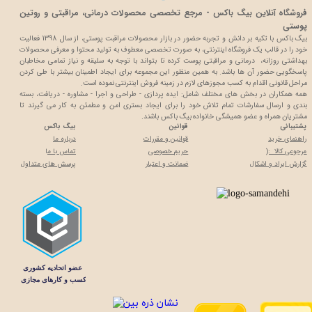
فروشگاه آنلاین بیگ باکس - مرجع تخصصی محصولات درمانی، مراقبتی و روتین
پوستی
بیگ باکس با تکیه بر دانش و تجربه حضور در بازار محصولات مراقبت پوستی، از سال 1398 فعالیت
خود را در قالب یک فروشگاه اینترنتی، به صورت تخصصی معطوف به تولید محتوا و معرفی محصولات
بهداشتی روزانه، درمانی و مراقبتی پوست کرده تا بتواند با توجه به سلیقه و نیاز تمامی مخاطبان
پاسخگویی حضور آن ها باشد. به همین منظور این مجموعه برای ایجاد اطمینان بیشتر با
طی کردن
مراحل قانونی اقدام به کسب مجوزهای لازم در زمینه فروش اینترنتی نموده است.
همه همکاران در بخش های مختلف شامل: ایده پردازی - طراحی و اجرا - مشاوره - دریافت، بسته
بندی و ارسال سفارشات تمام تلاش خود را برای ایجاد بستری امن و مطمئن به کار می گیرند تا
مشتریان همراه و عضو همیشگی خانواده بیگ باکس باشند.
پشتیبانی
قوانین
بیگ باکس
راهنمای خرید
قوانین و مقررات
درباره ما
مرجوعی کالا :(
حریم خصوصی
تماس با م
ا
گزارش ایراد و اشکال
ضمانت و اعتبار
پرسش های متداول