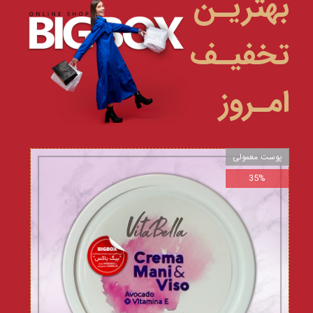
بهتریـن
تخفیـف
امـروز
پوست معمولی
35%