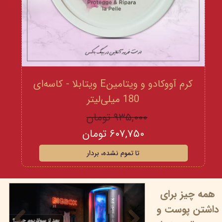
کرم آووکادو و ویتامینE ویتابلا - کاسه‌ای
180 میلی‌لیتر
۹۳۵,۰۰۰ تومان
۶۰۷,۷۵۰ تومان
تا تموم نشده، بردار
همه چیز برای
داشتن پوست و