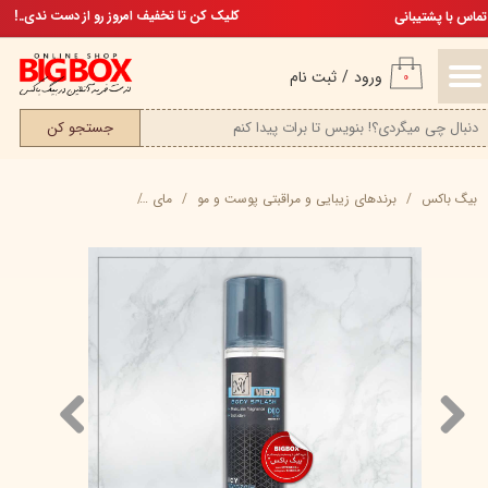
تخفیف ویژه، برای مامان خوشگلم
کلیک کن تا تخفیف امروز رو از دست ندی..!
تماس با پشتیبانی
حساب کاربری من
ورود
/
ثبت نام
۰
تغییر گذر واژه
جستجو کن
سفارشات
بیگ باکس
برند‌های زیبایی و مراقبتی پوست و مو
مای
بادی اسپلش مردانه Icy Wave مای من - 220 میلی‌لیتر
خروج از حساب کاربری