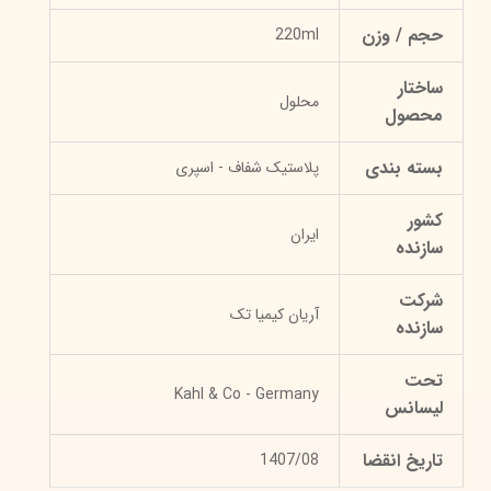
حجم / وزن
220ml
ساختار
محلول
محصول
بسته بندی
پلاستیک شفاف - اسپری
کشور
ایران
سازنده
شرکت
آریان کیمیا تک
سازنده
تحت
Kahl & Co - Germany
لیسانس
تاریخ انقضا
1407/08