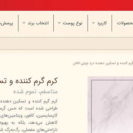
تخفیف ویژه، برای مامان خوشگلم
حصولات
کاربرد
نوع پوست
انتخاب برند
پرسش‌ه
ناژه
عطر و اسپری
خشک و حساس
مای
آرایشی
معمولی و نرمال
وچه
مراقب
نیوره
عطر - ادکلن
بیول
ایپک
شون
اسپری بدن
آردن
ثمین
رم کننده و تسکین دهنده درد چیلی لافارر
سریتا
بادی میست
آمبرلا
آتوپیا
کرم گرم کننده و تس
ویتابلا
دئودرانت - مام
سینره
پنکاف
متاسفم، تموم شده
فولیکا
سیلکر
دلفین
کرم گرم کننده و تسکین دهنده در
مهرونا
سی‌گل
نئودر
طراحی شده است که حس گرما و
نو‌ آکنه
ویتالیر
راکوت
یونی لد
هرمودر
کاسپی
کاهش می‌دهد، بلکه به به
ناراحتی‌های مفصلی، رگ‌به‌رگ ش
دکتر ژیلا
اسکین‌کد
دئودر