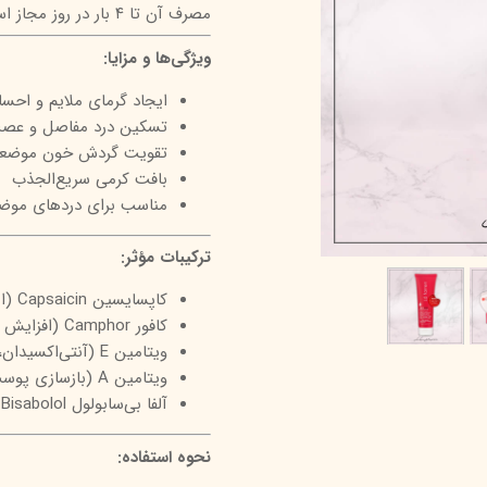
مصرف آن تا ۴ بار در روز مجاز است.
درمالیفت
میکاپ رز
اکسپر
ویژگی‌ها و مزایا:
هیدرودرم
شال کوین
اوک 
ایجاد گرمای ملایم و احس
یونی‌ سنس
سون کوئین
ساین
تسکین درد مفاصل و عصب
سلکشن سیتی
تقویت گردش خون موضعی 
بافت کرمی سریع‌الجذب
مناسب برای دردهای موضع
ترکیبات مؤثر:
کاپسایسین Capsaicin (ایجاد گرمای موضعی، کاهش درد، تسکین ناراحتی عصبی)
کافور Camphor (افزایش گردش خون، تسکین درد، احساس خنکی پس از گرما)
ویتامین E (آنتی‌اکسیدان، کمک به ترمیم پوست، محافظت در برابر آسیب محیطی)
ویتامین A (بازسازی پوست، حفظ سلامت سلول‌ها)
آلفا بی‌سابولول Alpha Bisabolol (کاهش التهاب، آرام‌بخش پوست تحریک‌شده)
نحوه استفاده: