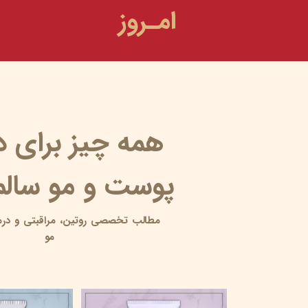
امـروز
همه چیز برای 
پوست و مو سالم 
مطالب تخصصی روتین،
مراقبتی و
درم
مو
10 آبرسان برای پوست چرب
۱۸ خرداد ۰۵