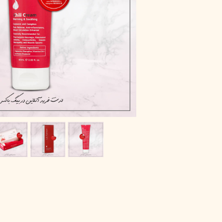
پاک دارو
مراقبت چشم
آر یو آکی
شوینده صورت
دیپ سنس
ضد جوش و آکنه
لاکچری کوین
ضد قارچ و باکتری
آبرسان و مرطوب کننده