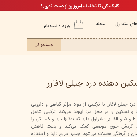
کلیک کن تا تخفیف امروز رو از دست ندی..!
ای متداول
مجله
ورود
/
ثبت نام
۰
حساب کاربری من
ت مو
جستجو کن
تغییر گذر واژه
سفارشات
خروج از حساب
کاربری
کین دهنده درد چیلی لافارر
د چیلی لافارر با ترکیبی از مواد مؤثر گیاهی و دارویی
م
 تسکین را در محل درد ایجاد می‌کند. ترکیبی شامل
ن
کاپسایسین، کافور، ویتامین‌های E و A و آلفا-بی‌سابولول دارد که نه‌تنها درد و خستگی را
ن
بود گردش خون موضعی کمک می‌کند و باعث کاهش
دن و گرفتگی عضلات می‌شود. جذب سریع دارد و استفاده
اگ