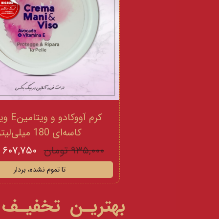
کرم آووکادو
کاسه‌ای 180 میلی‌لیتر
۹۳۵,۰۰۰ تومان
۶۰۷,۷۵۰ تومان
تا تموم نشده، بردار
بهتریـن تخفیـف