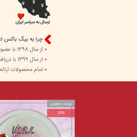
چرا به بیگ باکس اعت
0
از سال 1398 با عضویت در ستاد ساماندهی پایگاه‌های اینترنتی وزارات ارشاد در کنار شما هستیم.
0
از سال 1399 با دریافت اینماد (نماد اعتماد الکترونیک) امکان پرداخت امن و آسان را برای شما فراهم کردیم.
0
تمام محصولات ارائه
پوست معمولی
35%