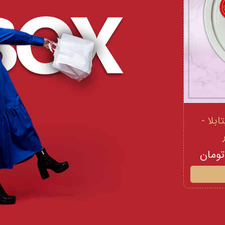
 و ویتامینE ویتابلا -