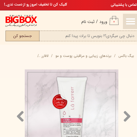
تخفیف ویژه، برای مامان خوشگلم
کلیک کن تا تخفیف امروز رو از دست ندی..!
تماس با پشتیبانی
حساب کاربری من
ورود
/
ثبت نام
۰
تغییر گذر واژه
جستجو کن
سفارشات
بیگ باکس
برند‌های زیبایی و مراقبتی پوست و مو
لافارر
کرم مرطوب کننده و آبر
خروج از حساب کاربری