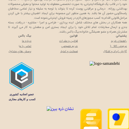
خود را در قالب یک فروشگاه اینترنتی، به صورت تخصصی معطوف به تولید محتوا و معرفی محصولات
بهداشتی روزانه، درمانی و مراقبتی پوست کرده تا بتواند با توجه به سلیقه و نیاز تمامی مخاطبان
پاسخگویی حضور آن ها باشد. به همین منظور این مجموعه برای ایجاد اطمینان بیشتر با
طی کردن
مراحل قانونی اقدام به کسب مجوزهای لازم در زمینه فروش اینترنتی نموده است.
همه همکاران در بخش های مختلف شامل: ایده پردازی - طراحی و اجرا - مشاوره - دریافت، بسته
بندی و ارسال سفارشات تمام تلاش خود را برای ایجاد بستری امن و مطمئن به کار می گیرند تا
مشتریان همراه و عضو همیشگی خانواده بیگ باکس باشند.
پشتیبانی
قوانین
بیگ باکس
راهنمای خرید
قوانین و مقررات
درباره ما
مرجوعی کالا :(
حریم خصوصی
تماس با م
ا
گزارش ایراد و اشکال
ضمانت و اعتبار
پرسش های متداول