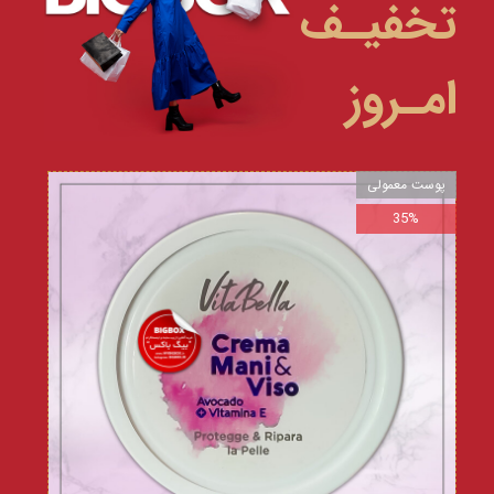
تخفیـف
امـروز
پوست معمولی
35%