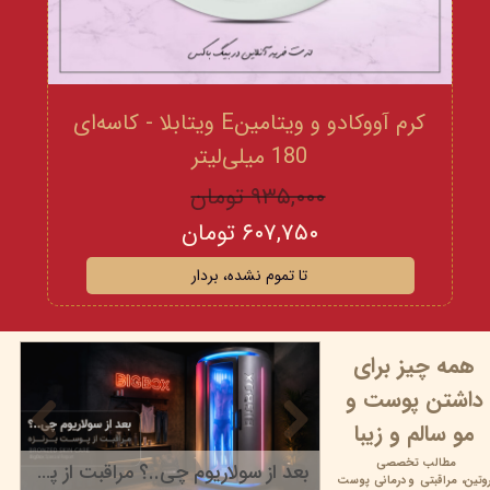
کرم آووکادو و ویتامینE ویتابلا - کاسه‌ای
180 میلی‌لیتر
۹۳۵,۰۰۰ تومان
۶۰۷,۷۵۰ تومان
تا تموم نشده، بردار
همه چیز برای
داشتن پوست و
مو سالم و زیبا
مطالب تخصصی
بعد از سولاریوم چی..؟ مراقبت از پوست برنزه
وتین،
مراقبتی و
درمانی پوست
۲۲ خرداد ۰۵