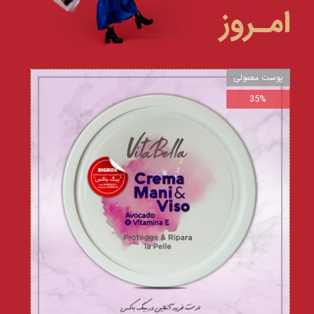
امـروز
پوست معمولی
35%