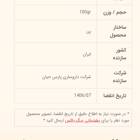
حجم / وزن
100gr
ساختار
پن
محصول
کشور
ایران
سازنده
شرکت
شرکت داروسازی پارس حیان
سازنده
تاریخ انقضا
1406/07
* در صورت نیاز به اطلاع دقیق از تاریخ انقضا، تصویر محصول
مورد نظر را برای
پشتیبانی بیگ باکس
ارسال کنید *