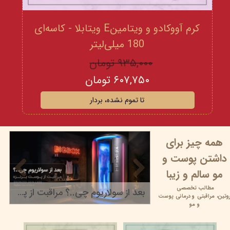
کرم آووکادو و ویتامینE ویتابلا - کاسه‌ای
180 میلی‌لیتر
۹۳۵,۰۰۰ تومان
۶۰۷,۷۵۰ تومان
تا تموم نشده، بردار
همه چیز برای
داشتن پوست و
مو سالم و زیبا
مطالب تخصصی
بعد از سولاریوم چی..؟ مراقبت از پوست برنزه
وتین،
مراقبتی و
درمانی پوست
۲۲ خرداد ۰۵
و مو