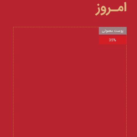
امـروز
پوست معمولی
35%