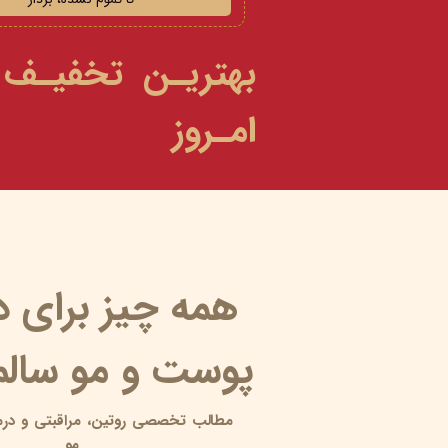
بهتریـن تخفیـف
امـروز
همه چیز برای 
پوست و مو سالم 
مطالب تخصصی روتین،
مراقبتی و
درم
مو