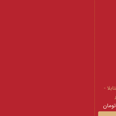
 و ویتامینE ویتابلا -