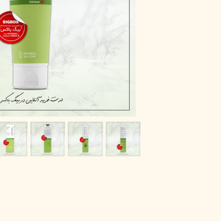
پاک دارو
مراقبت چشم
آر یو آکی
شوینده صورت
دیپ سنس
ضد جوش و آکنه
لاکچری کوین
ضد قارچ و باکتری
آبرسان و مرطوب کننده