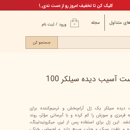
کلیک کن تا تخفیف امروز رو از دست ندی..!
ای متداول
مجله
ورود
/
ثبت نام
۰
حساب کاربری من
ت مو
جستجو کن
تغییر گذر واژه
سفارشات
خروج از حساب
کاربری
ژل ترمیم کننده پوست آسیب دیده سیلکر 100
م
دیده سیلکر یک ژل آرام‌بخش و ترمیم‌کننده برای
ن
رمزی و سوزش را کم کرده و با آبرسانی مؤثر، روند
ن
د. این ژل برای استفاده پس از لیزر، میکرونیدلینگ،
اگ
ده و بافت سبک و جذب سریع دارد و احساس خنکی