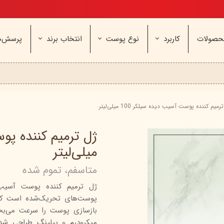
تخفیف ویژه، برای مامان خوشگلم
حصولات
کاربرد
نوع پوست
انتخاب برند
پرسش‌ه
ناژه
عطر و اسپری
خشک و حساس
مای
آرایشی
معمولی و نرمال
وچه
مراقب
نیوره
عطر - ادکلن
بیول
ایپک
شون
اسپری بدن
آردن
ثمین
رمیم کننده پوست آسیب دیده سیلکر 100 میلی‌لیتر
سریتا
بادی میست
آمبرلا
آتوپیا
ویتابلا
دئودرانت - مام
سینره
پنکاف
میلی‌لیتر
فولیکا
سیلکر
دلفین
متاسفم، تموم شده
مهرونا
سی‌گل
نئودر
ژل ترمیم کننده پوست آسیب 
نو‌ آکنه
ویتالیر
راکوت
پوست‌های تحریک‌شده است که ق
یونی لد
هرمودر
کاسپی
بازسازی پوست را سرعت می‌بخش
دکتر ژیلا
اسکین‌کد
دئودر
میکرودرم و پیلینگ طراحی ش