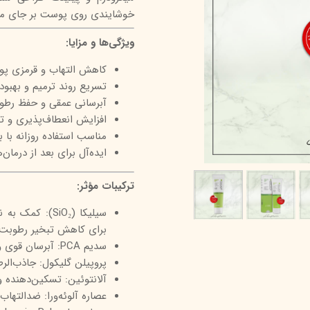
خوشایندی روی پوست بر جای می‌
درمالیفت
میکاپ رز
اکسپر
ویژگی‌ها و مزایا:
هیدرودرم
شال کوین
اوک 
یونی‌ سنس
سون کوئین
ساین
کاهش التهاب و قرمزی پ
تسریع روند ترمیم و بهبو
سلکشن سیتی
آبرسانی عمقی و حفظ رطو
افزایش انعطاف‌پذیری و 
مناسب استفاده روزانه با 
ایده‌آل برای بعد از درمان
ترکیبات مؤثر:
سیلیکا (SiO₂)
برای کاهش تبخیر رطوبت.
سدیم PCA: آبرسان قوی و پایدارکننده رطوبت طبیعی پوست.
پروپیلن گلیکول: جاذب‌الر
آلانتوئین: تسکین‌دهنده 
عصاره آلوئه‌ورا: ضدالتهاب