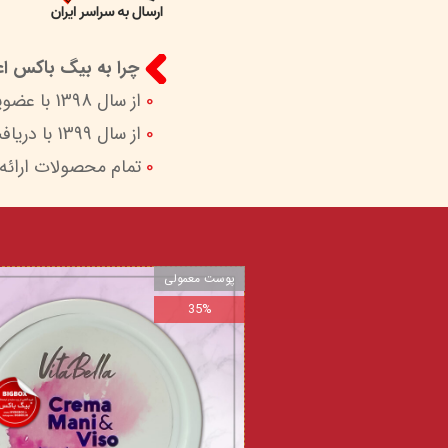
چرا به بیگ باکس اعت
0
از سال 1398 با عضویت در ستاد ساماندهی پایگاه‌های اینترنتی وزارات ارشاد در کنار شما هستیم.
0
از سال 1399 با دریافت اینماد (نماد اعتماد الکترونیک) امکان پرداخت امن و آسان را برای شما فراهم کردیم.
0
تمام محصولات ارائه
پوست معمولی
35%