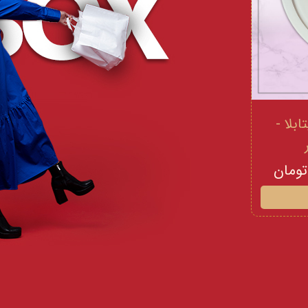
 و ویتامینE ویتابلا -