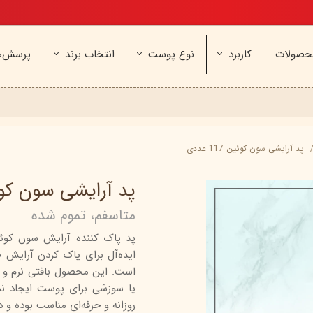
تخفیف ویژه، برای مامان خوشگلم
حصولات
کاربرد
نوع پوست
انتخاب برند
پرسش‌ه
ناژه
عطر و اسپری
خشک و حساس
مای
آرایشی
معمولی و نرمال
وچه
مراقب
نیوره
عطر - ادکلن
بیول
ایپک
شون
اسپری بدن
آردن
ثمین
پد آرایشی سون کوئین 117 عددی
سریتا
بادی میست
آمبرلا
آتوپیا
پد آرایشی سون کوئین 17
ویتابلا
دئودرانت - مام
سینره
پنکاف
متاسفم، تموم شده
فولیکا
سیلکر
دلفین
مهرونا
سی‌گل
نئودر
ایده‌آل برای پاک‌ کردن آرایش 
نو‌ آکنه
ویتالیر
راکوت
است. این محصول بافتی نرم و 
یونی لد
هرمودر
کاسپی
روزانه و حرفه‌ای مناسب بوده و د
دکتر ژیلا
اسکین‌کد
دئودر