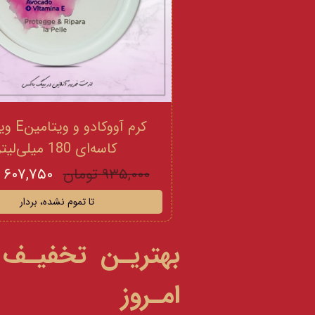
کرم آووکادو
کاسه‌ای 180 میلی‌لیتر
۹۳۵,۰۰۰ تومان
۶۰۷,۷۵۰ تومان
تا تموم نشده، بردار
بهتریـن تخفیـف
امـروز