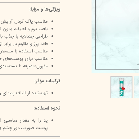
درمالیفت
میکاپ رز
اکسپر
ویژگی‌ها و مزایا:
هیدرودرم
شال کوین
اوک 
مناسب پاک کردن آرایش 
بافت نرم و لطیف، بدون 
یونی‌ سنس
سون کوئین
ساین
طراحی چندلایه با جذب بال
سلکشن سیتی
فاقد پرز و مقاوم در برابر 
مناسب استفاده با میسلار، 
مناسب برای پوست‌های 
مقرون‌به‌صرفه با بسته‌بندی 117 عد
ترکیبات مؤثر:
تهیه‌شده از الیاف پنبه‌ای
نحوه استفاده:
پد را به مقدار مناسبی ا
پوست صورت، دور چشم یا