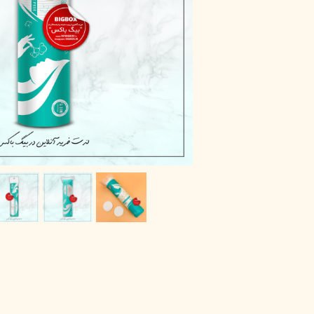
پاک دارو
مراقبت چشم
آر یو آکی
شوینده صورت
دیپ سنس
ضد جوش و آکنه
لاکچری کوین
ضد قارچ و باکتری
آبرسان و مرطوب کننده