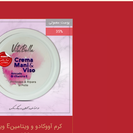
پوست معمولی
35%
کرم آووکادو