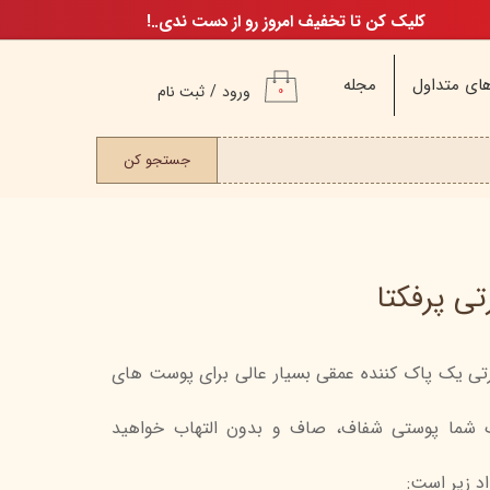
کلیک کن تا تخفیف امروز رو از دست ندی..!
ای متداول
مجله
ورود
/
ثبت نام
۰
حساب کاربری من
ت مو
جستجو کن
تغییر گذر واژه
سفارشات
خروج از حساب
کاربری
ی پرفکتا
ی یک پاک کننده عمقی بسیار عالی برای پوست های
م
ن
ک شما پوستی شفاف، صاف و بدون التهاب خواهید
ن
د زیر است:
اگ