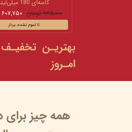
کاسه‌ای 180 میلی‌لیتر
۹۳۵,۰۰۰ تومان
۶۰۷,۷۵۰ تومان
تا تموم نشده، بردار
بهتریـن تخفیـف
امـروز
همه چیز برای 