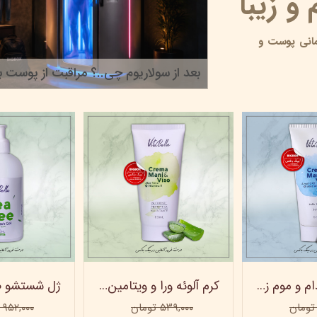
و زیبا
انی پوست و
بعد از سولاریوم چی..؟ مراقبت از پوست بر
۲۲ خرداد ۰۵
کرم روغن بادام و موم زنبور عسل ویتابلا - 60 میلی لیتر
کرم آلوئه ورا و ویتامین e ویتابلا
۵۳۹,۰۰۰ تومان
۹۵۲,۰۰۰ تومان