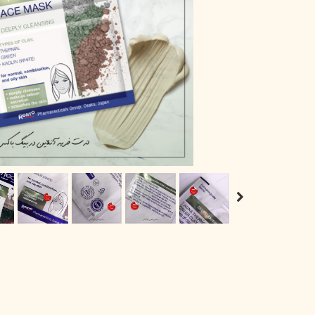
پاک دارو
مراقبت چشم
آر یو آکی
شوینده صورت
دیپ سنس
ضد جوش و آکنه
لاکچری کوین
ضد قارچ و باکتری
آبرسان و مرطوب کننده