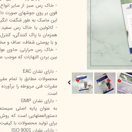
- خاک رس سبز: از سایر انوا
درمالیفت
میکاپ رز
اکسپر
قوی بر روی جوشهای صورت دا
هیدرودرم
شال کوین
اوک 
این ماسک به طور شگفت انگیز 
- کائولین یا خاک رس سفید:
یونی‌ سنس
سون کوئین
ساین
همزمان با پاک کنندگی، کنترل 
سلکشن سیتی
و با پوستی شفاف، صاف و مخمل 
- خاک رس حرارتی: حاوی عوا
بین بردن التهابات که موجب
- دارای نشان EAC
محصولات مطابق با تمام مقررا
مقررات فنی مربوطه را برآورده 
است.
- دارای نشان GMP
به عنوان پایه اصلی سيست
دستورالعملهایی است که روش ه
برای تولید محصولات با کیفیت
- دارای نشان
ISO 9001