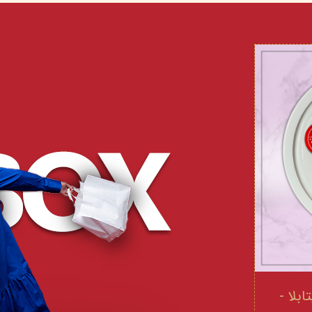
 و ویتامینE ویتابلا -