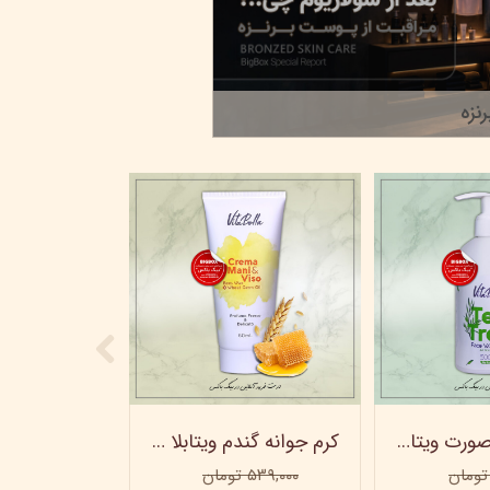
نزه
ژل شستشو صورت ویتابلا - 300 میلی لیتر
کرم جوانه گندم ویتابلا - تیوپی 60 میلی‌ لیتر
۵۳۹,۰۰۰ تومان