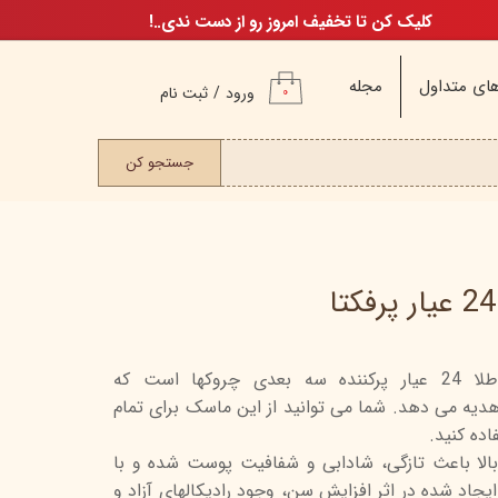
کلیک کن تا تخفیف امروز رو از دست ندی..!
ای متداول
مجله
ورود
/
ثبت نام
۰
حساب کاربری من
ت مو
جستجو کن
تغییر گذر واژه
سفارشات
خروج از حساب
کاربری
ماسک صورت پرفکتا مدل طلا 24 عیار پرکننده سه بعدی چروکها است که
م
یه می دهد. شما می توانید از این ماسک برای تمام
ن
ده کنید.
ن
الا باعث تازگی، شادابی و شفافیت پوست شده و با
جاد شده در اثر افزایش سن، وجود رادیکالهای آزاد و
اگ