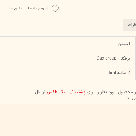
افزودن به علاقه مندی ها
رات
لهستان
پرفکتا - Dax group
2 ساشه 5ml
ر محصول مورد نظر را برای
پشتیبانی بیگ باکس
ارسال
ید *