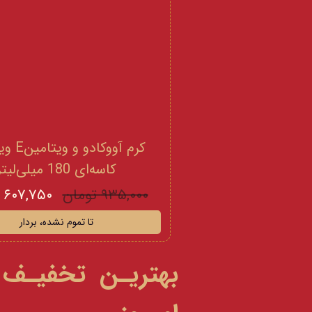
کرم آووکادو
کاسه‌ای 180 میلی‌لیتر
۹۳۵,۰۰۰ تومان
۶۰۷,۷۵۰ تومان
تا تموم نشده، بردار
بهتریـن تخفیـف