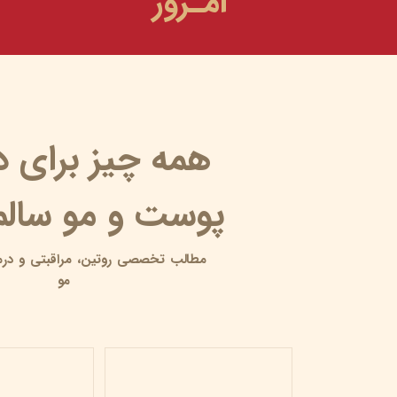
امـروز
همه چیز برای 
پوست و مو سالم 
مطالب تخصصی روتین،
مراقبتی و
درم
مو
محصولات مراقبت پوستی بیومیمتیک
۰۶ خرداد ۰۵