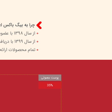
چرا به بیگ باکس اعت
0
از سال 1398 با عضویت در ستاد ساماندهی پایگاه‌های اینترنتی وزارات ارشاد در کنار شما هستیم.
0
از سال 1399 با دریافت اینماد (نماد اعتماد الکترونیک) امکان پرداخت امن و آسان را برای شما فراهم کردیم.
0
تمام محصولات ارائه
پوست معمولی
35%