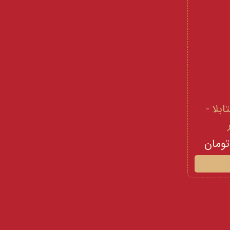
 و ویتامینE ویتابلا -