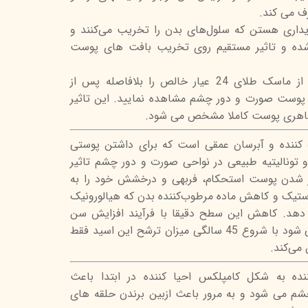
ف می کند.
تیج
پایداری هستن که سلول‌های بدن را تخریب می‌کنند و
شاین
شده و تاثیر مستقیم روی تخریب بافت های پوست
 اسکین
شما می توانید تاثیر استفاده از ماسک طلای 24 عیار خالص را بلافاصله پس از
پوست صورت و دور چشم مشاهده نمایید. این تاثیر
اهری پوست کاملا مشخص می شود.
کننده و آبرسان عمقی است که برای داشتن پوستی
و تونالیتیه طبیعی در نواحی صورت و دور چشم تاثیر
پیر شدن پوست استحکام، فربهی و درخشش خود را به
لاستیک و کاهش ماده مرطوب‌کننده بدن که هیالورونیک
 دهد. کاهش این سطح دقیقا با فرآیند افزایش سن
مرتبط می‌شه و تخمین زده می شود با شروع 45 سالگی میزان ترشح این اسید فقط
 می‌کند.
ده به شکل کامپلکس احیا کننده در ابتدا باعث
م می شود و به مرور باعث ازبین برندن حلقه های