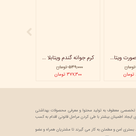
ژل شستشو صورت ویتابلا - 300 میلی لیتر
کرم جوانه گندم ویتابلا - تیوپی 60 میلی‌ لیتر
۵۳۹,۰۰۰ تومان
۳۷۷,۳۰۰ تومان
ت خود را در قالب یک فروشگاه اینترنتی، به صورت تخصصی معطوف به تولید محتوا و معرفی محصولات بهداشتی
ایجاد اطمینان بیشتر با
طی کردن مراحل قانونی اقدام به کسب
 بستری امن و مطمئن به کار می گیرند تا مشتریان همراه و عضو