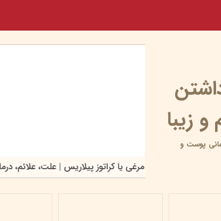
داشتن
و زیبا
انی پوست و
پوست مرغی یا کراتوز پیلاریس | علت، علائ
۱۷ خرداد ۰۵