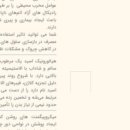
عوامل مخرب محیطی را بر طر
درمالیفت
میکاپ رز
اکسپر
رادیکال های آزاد اتم‌های نا
هیدرودرم
شال کوین
اوک 
باعث ایجاد بیماری و پیری 
دارند.
یونی‌ سنس
سون کوئین
ساین
سلکشن سیتی
مصرف در بازسازی سلول های 
در کاهش چروک و مشکلات ظ
هیالورونیک اسید یک مرطوب 
سالم و شاداب با الاستیسیته 
بالایی دارد. با شروع روند 
دلیل تجزیه کلاژن، فیبرهای ا
اسید نام دارد را از دست می
حدود نیمی از نیاز بدن را تأمین
میکروپیگمنت های روشن کنن
ایجاد پوشش در نواحی دور چش