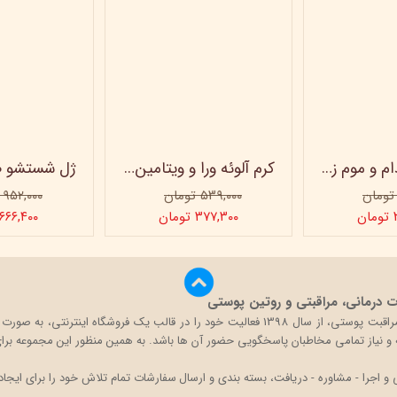
کرم روغن بادام و موم زنبور عسل ویتابلا - 60 میلی لیتر
کرم آلوئه ورا و ویتامین e ویتابلا
۵۳۹,۰۰۰ تومان
۹۵۲,۰۰۰ تومان
ن
۳۷۷,۳۰۰ تومان
۶۶۶,۴۰۰ تومان
درمانی، مراقبتی و روتین پوستی
بیگ باکس با تکیه بر دانش و تجربه حضور در بازار محصولات مراقبت پوستی، از سال 1398 فعالی
قه و نیاز تمامی مخاطبان پاسخگویی حضور آن ها باشد. به همین منظور این مجموعه برای 
اجرا - مشاوره - دریافت، بسته بندی و ارسال سفارشات تمام تلاش خود را برای ایجاد