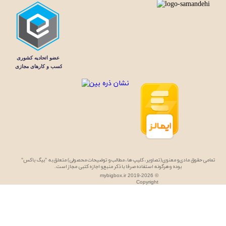
تمامی حقوق مادی و معنوی (تصاویر، کلیپ ها، مطالب و توضیحات محصولی) متعلق به "بیگ باکس"
بوده و هرگونه استفاده صرفا با ذکر منبع و اجازه کتبی مجاز است.
mybigbox.ir 2019-2026 ©
Copyright