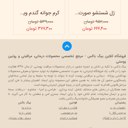
ژل شستشو صورت ویتابلا - 300 میلی لیتر
کرم جوانه گندم ویتابلا - تیوپی 60 میلی‌ لیتر
۹۵۲,۰۰۰ تومان
۵۳۹,۰۰۰ تومان
۶۶۶,۴۰۰ تومان
۳۷۷,۳۰۰ تومان
فروشگاه آنلاین بیگ باکس - مرجع تخصصی محصولات درمانی، مراقبتی و روتین
پوستی
بیگ باکس با تکیه بر دانش و تجربه حضور در بازار محصولات مراقبت پوستی، از سال 1398 فعالیت
خود را در قالب یک فروشگاه اینترنتی، به صورت تخصصی معطوف به تولید محتوا و معرفی محصولات
بهداشتی روزانه، درمانی و مراقبتی پوست کرده تا بتواند با توجه به سلیقه و نیاز تمامی مخاطبان
پاسخگویی حضور آن ها باشد. به همین منظور این مجموعه برای ایجاد اطمینان بیشتر با
طی کردن
مراحل قانونی اقدام به کسب مجوزهای لازم در زمینه فروش اینترنتی نموده است.
همه همکاران در بخش های مختلف شامل: ایده پردازی - طراحی و اجرا - مشاوره - دریافت، بسته
بندی و ارسال سفارشات تمام تلاش خود را برای ایجاد بستری امن و مطمئن به کار می گیرند تا
مشتریان همراه و عضو همیشگی خانواده بیگ باکس باشند.
پشتیبانی
قوانین
بیگ باکس
راهنمای خرید
قوانین و مقررات
درباره ما
مرجوعی کالا :(
حریم خصوصی
تماس با م
ا
گزارش ایراد و اشکال
ضمانت و اعتبار
پرسش های متداول