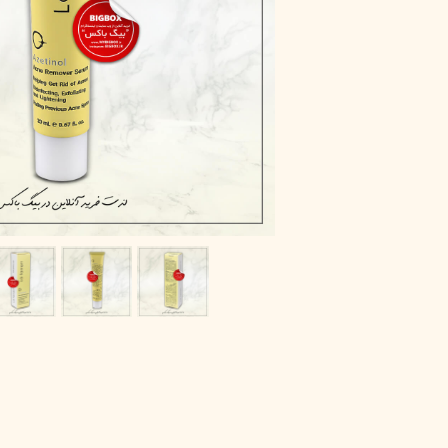
پاک دارو
مراقبت چشم
آر یو آکی
شوینده صورت
دیپ سنس
ضد جوش و آکنه
لاکچری کوین
ضد قارچ و باکتری
آبرسان و مرطوب کننده