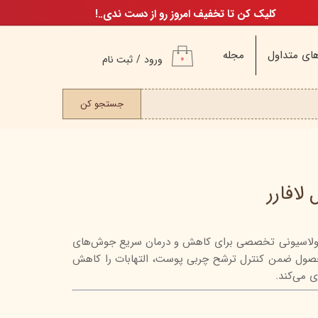
کلیک کن تا تخفیف امروز رو از دست ندی..!
ای متداول
مجله
ورود
/
ثبت نام
۰
حساب کاربری من
ت مو
جستجو کن
تغییر گذر واژه
سفارشات
خروج از حساب
کاربری
لافارر
 فرمولاسیونی تخصصی برای کاهش و درمان سریع جوش‌های
م
صول ضمن کنترل ترشح چربی پوست، التهابات را کاهش
ن
 می‌کند.
ن
اگ