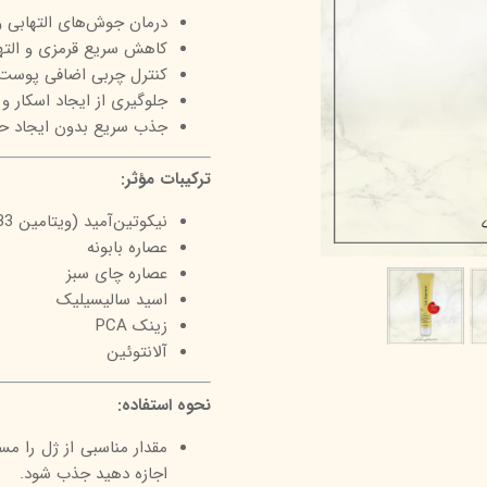
درمان جوش‌های التهابی و 
درمالیفت
میکاپ رز
اکسپر
کاهش سریع قرمزی و الت
هیدرودرم
شال کوین
اوک 
کنترل چربی اضافی پوست
جلوگیری از ایجاد اسکار 
یونی‌ سنس
سون کوئین
ساین
جذب سریع بدون ایجاد 
سلکشن سیتی
ترکیبات مؤثر:
نیکوتین‌آمید (ویتامین B3)
عصاره بابونه
عصاره چای سبز
اسید سالیسیلیک
زینک PCA
آلانتوئین
نحوه استفاده:
مقدار مناسبی از ژل را مس
اجازه دهید جذب شود.