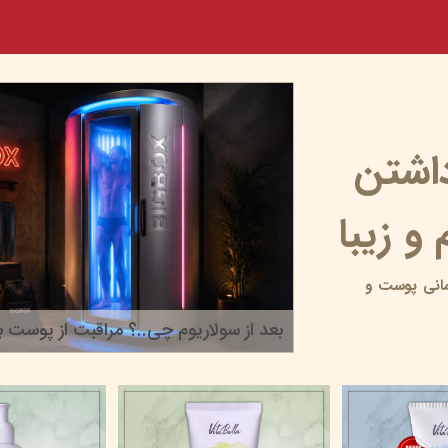
داشتن
و زیبا
انی پوست و
بعد از سولاریوم چی..؟ مراقبت از پوست بر
۲۲ خرداد ۰۵