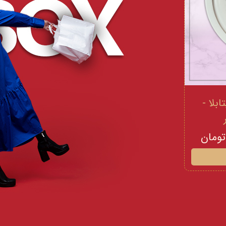
 و ویتامینE ویتابلا -