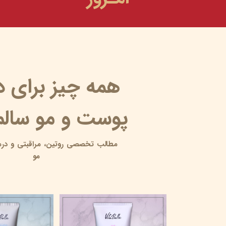
همه چیز برای 
پوست و مو سالم 
مطالب تخصصی روتین،
مراقبتی و
درم
مو
10 آبرسان برای پوست چرب
۱۸ خرداد ۰۵