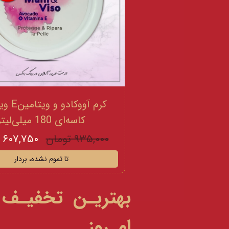
کرم آووکادو
کاسه‌ای 180 میلی‌لیتر
۹۳۵,۰۰۰ تومان
۶۰۷,۷۵۰ تومان
تا تموم نشده، بردار
بهتریـن تخفیـف
امـروز