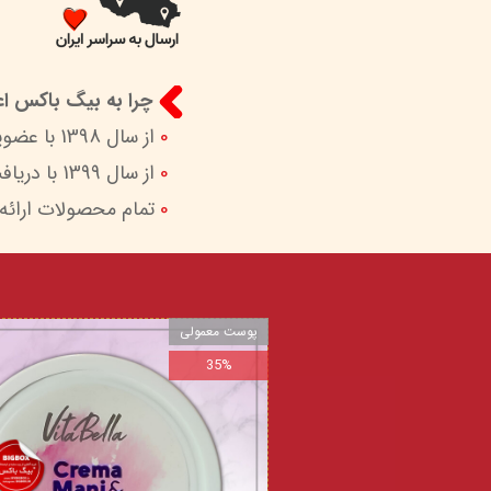
چرا به بیگ باکس اعت
0
از سال 1398 با عضویت در ستاد ساماندهی پایگاه‌های اینترنتی وزارات ارشاد در کنار شما هستیم.
0
از سال 1399 با دریافت اینماد (نماد اعتماد الکترونیک) امکان پرداخت امن و آسان را برای شما فراهم کردیم.
0
تمام محصولات ارائه
پوست معمولی
35%