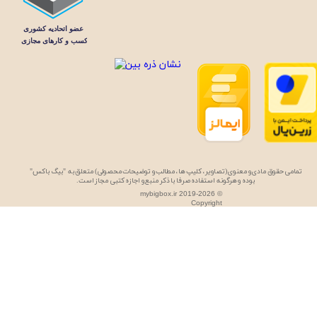
تمامی حقوق مادی و معنوی (تصاویر، کلیپ ها، مطالب و توضیحات محصولی) متعلق به "بیگ باکس"
بوده و هرگونه استفاده صرفا با ذکر منبع و اجازه کتبی مجاز است.
mybigbox.ir 2019-2026 ©
Copyright