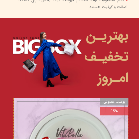
0
تمام محصولات ارائه شده در فروشگاه بیگ باکس دارای ضمانت
اصالت و کیفیت هستند.
بهتریـن
تخفیـف
امـروز
پوست معمولی
35%