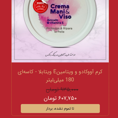
کرم آووکادو و ویتامینE ویتابلا - کاسه‌ای
180 میلی‌لیتر
۹۳۵,۰۰۰ تومان
۶۰۷,۷۵۰ تومان
تا تموم نشده، بردار