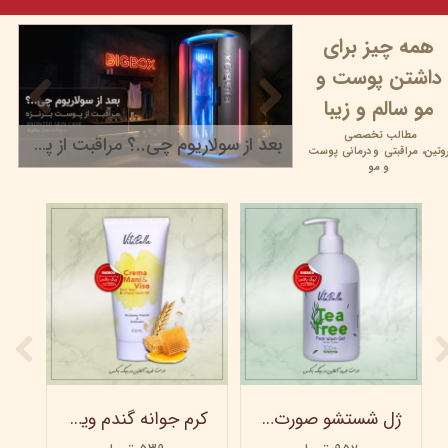
همه چیز برای
داشتن پوست و
مو سالم و زیبا
مطالب تخصصی
بعد از سولاریوم چی..؟ مراقبت از پوست برنزه
وتین،
مراقبتی و
درمانی پوست
۲۲ خرداد ۰۵
و مو
ژل شستشو صورت ویتابلا - 300 میلی لیتر
کرم جوانه گندم ویتابلا - تیوپی 60 میلی‌ لیتر