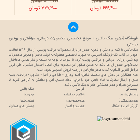
۹۵۲,۰۰۰ تومان
۵۳۹,۰۰۰ تومان
۶۶۶,۴۰۰ تومان
۳۷۷,۳۰۰ تومان
فروشگاه آنلاین بیگ باکس - مرجع تخصصی محصولات درمانی، مراقبتی و روتین
پوستی
بیگ باکس با تکیه بر دانش و تجربه حضور در بازار محصولات مراقبت پوستی، از سال 1398 فعالیت
خود را در قالب یک فروشگاه اینترنتی، به صورت تخصصی معطوف به تولید محتوا و معرفی محصولات
بهداشتی روزانه، درمانی و مراقبتی پوست کرده تا بتواند با توجه به سلیقه و نیاز تمامی مخاطبان
پاسخگویی حضور آن ها باشد. به همین منظور این مجموعه برای ایجاد اطمینان بیشتر با
طی کردن
مراحل قانونی اقدام به کسب مجوزهای لازم در زمینه فروش اینترنتی نموده است.
همه همکاران در بخش های مختلف شامل: ایده پردازی - طراحی و اجرا - مشاوره - دریافت، بسته
بندی و ارسال سفارشات تمام تلاش خود را برای ایجاد بستری امن و مطمئن به کار می گیرند تا
مشتریان همراه و عضو همیشگی خانواده بیگ باکس باشند.
پشتیبانی
قوانین
بیگ باکس
راهنمای خرید
قوانین و مقررات
درباره ما
مرجوعی کالا :(
حریم خصوصی
تماس با م
ا
گزارش ایراد و اشکال
ضمانت و اعتبار
پرسش های متداول