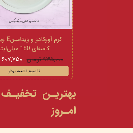
کرم آووکادو
کاسه‌ای 180 میلی‌لیتر
۹۳۵,۰۰۰ تومان
۶۰۷,۷۵۰ تومان
تا تموم نشده، بردار
بهتریـن تخفیـف
امـروز