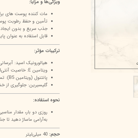
ویژگی‌ها و مزایا:
درمالیفت
میکاپ رز
اکسپر
مات کننده پوست های برا
هیدرودرم
شال کوین
اوک 
تأمین و حفظ رطوبت پوس
جذب سریع و بدون ایجاد
یونی‌ سنس
سون کوئین
ساین
قابل استفاده به‌ عنوان پا
سلکشن سیتی
ترکیبات مؤثر:
هیالورونیک اسید: آبرسا
ویتامین E: خاصیت آنتی‌اکسیدانی برای محافظت از پوست در برابر عوامل محیطی
پانتنول (ویتامین B5): تسکین‌دهنده و نرم‌کننده پوست
گلیسیرین: جلوگیری از خ
نحوه استفاده:
روزی دو بار، مقدار مناسب
به‌آرامی ماساژ دهید تا ج
حجم:
40 میلی‌لیتر