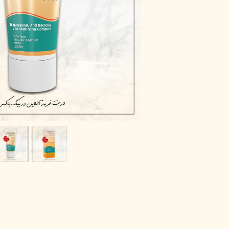
پاک دارو
مراقبت چشم
آر یو آکی
شوینده صورت
دیپ سنس
ضد جوش و آکنه
لاکچری کوین
ضد قارچ و باکتری
آبرسان و مرطوب کننده