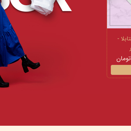
 و ویتامینE ویتابلا -