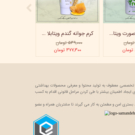
ژل شستشو صورت ویتابلا - 300 میلی لیتر
کرم جوانه گندم ویتابلا - تیوپی 60 میلی‌ لیتر
۵۳۹,۰۰۰ تومان
۳۷۷,۳۰۰ تومان
ت خود را در قالب یک فروشگاه اینترنتی، به صورت تخصصی معطوف به تولید محتوا و معرفی محصولات بهداشتی
ایجاد اطمینان بیشتر با
طی کردن مراحل قانونی اقدام به کسب
 بستری امن و مطمئن به کار می گیرند تا مشتریان همراه و عضو