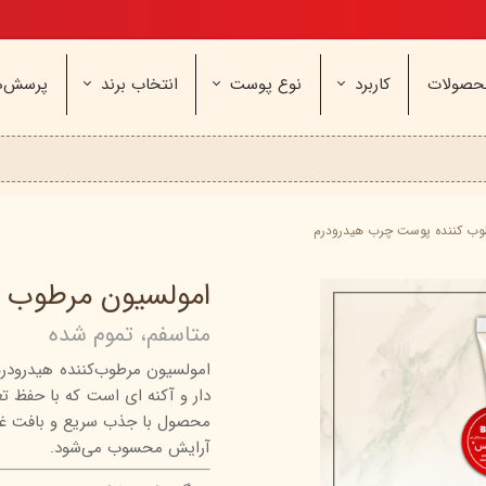
تخفیف ویژه، برای مامان خوشگلم
حصولات
کاربرد
نوع پوست
انتخاب برند
پرسش‌ه
ناژه
عطر و اسپری
خشک و حساس
مای
آرایشی
معمولی و نرمال
وچه
مراقب
نیوره
عطر - ادکلن
بیول
ایپک
شون
اسپری بدن
آردن
ثمین
وب کننده پوست چرب هیدرودرم
سریتا
بادی میست
آمبرلا
آتوپیا
امولسیون مرطوب 
ویتابلا
دئودرانت - مام
سینره
پنکاف
متاسفم، تموم شده
فولیکا
سیلکر
دلفین
امولسیون مرطوب‌کننده هیدرود
مهرونا
سی‌گل
نئودر
دار و آکنه ای است که با حفظ ت
نو‌ آکنه
ویتالیر
راکوت
محصول با جذب سریع و بافت غیرچرب
یونی لد
هرمودر
کاسپی
آرایش محسوب می‌شود.
دکتر ژیلا
اسکین‌کد
دئودر