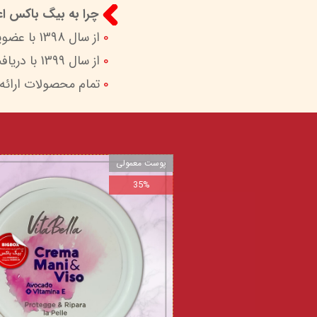
چرا به بیگ باکس اعت
0
از سال 1398 با عضویت در ستاد ساماندهی پایگاه‌های اینترنتی وزارات ارشاد در کنار شما هستیم.
0
از سال 1399 با دریافت اینماد (نماد اعتماد الکترونیک) امکان پرداخت امن و آسان را برای شما فراهم کردیم.
0
تمام محصولات ارائه
پوست معمولی
35%