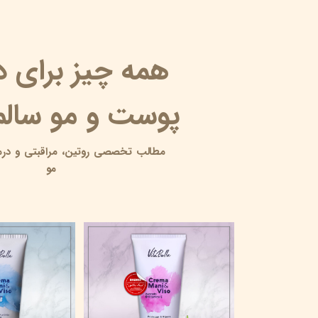
همه چیز برای 
پوست و مو سالم 
مطالب تخصصی روتین،
مراقبتی و
درم
مو
10 آبرسان برای پوست چرب
۱۸ خرداد ۰۵