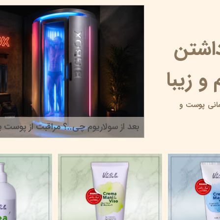
داشتن
و زیبا
انی پوست و
بعد از سولاریوم چی..؟ مراقبت از پوست بر
۲۲ خرداد ۰۵