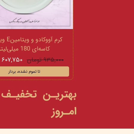
کرم آووکادو
کاسه‌ای 180 میلی‌لیتر
۹۳۵,۰۰۰ تومان
۶۰۷,۷۵۰ تومان
تا تموم نشده، بردار
بهتریـن تخفیـف
امـروز