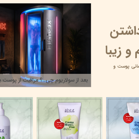
داشتن
و زیبا
انی پوست و
بعد از سولاریوم چی..؟ مراقبت از پوست بر
۲۲ خرداد ۰۵