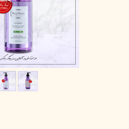
پاک دارو
مراقبت چشم
آر یو آکی
شوینده صورت
دیپ سنس
ضد جوش و آکنه
لاکچری کوین
ضد قارچ و باکتری
آبرسان و مرطوب کننده