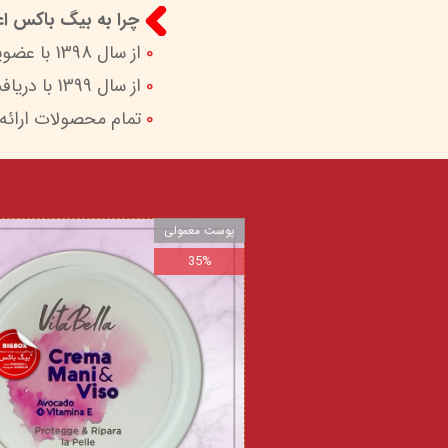
چرا به بیگ باکس اعت
0
از سال 1398 با عضویت در ستاد ساماندهی پایگاه‌های اینترنتی وزارات ارشاد در کنار شما هستیم.
0
از سال 1399 با دریافت اینماد (نماد اعتماد الکترونیک) امکان پرداخت امن و آسان را برای شما فراهم کردیم.
0
تمام محصولات ارائه
پوست معمولی
35%