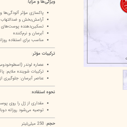
ویژگی‌ها و مزایا
:
درمالیفت
میکاپ رز
اکسپر
پاکسازی مؤثر آلودگی‌ها 
هیدرودرم
شال کوین
اوک 
آرامش‌بخش و ضدالتهاب ب
تسکین‌دهنده پوست‌های 
یونی‌ سنس
سون کوئین
ساین
آبرسان و نرم‌کننده
سلکشن سیتی
مناسب برای استفاده روزان
ترکیبات مؤثر
:
عصاره لوندر (اسطوخودو
ترکیبات شوینده ملایم: پ
عناصر آبرسان: جلوگیری 
نحوه استفاده
:
مقداری از ژل را روی پوس
توصیه می‌شود روزانه دوب
حجم
: 250 میلی‌لیتر