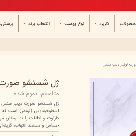
تخفیف ویژه، برای مامان خوشگلم
حصولات
کاربرد
نوع پوست
انتخاب برند
پرسش‌ه
ناژه
عطر و اسپری
خشک و حساس
مای
آرایشی
معمولی و نرمال
وچه
مراقب
نیوره
عطر - ادکلن
بیول
ایپک
شون
اسپری بدن
آردن
ثمین
رت لوندر دیپ سنس
سریتا
بادی میست
آمبرلا
آتوپیا
ژل شستشو صورت 
ویتابلا
دئودرانت - مام
سینره
پنکاف
متاسفم، تموم شده
فولیکا
سیلکر
دلفین
ژل شستشو صورت دیپ سنس مدل 
مهرونا
سی‌گل
نئودر
اسطوخودوس (لوندر) است که 
نو‌ آکنه
ویتالیر
راکوت
طراوت و لطافت را به ارمغان می
یونی لد
هرمودر
کاسپی
حساس و مستعد التهاب، گزینه‌ای
دکتر ژیلا
اسکین‌کد
دئودر