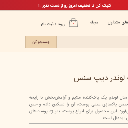
کلیک کن تا تخفیف امروز رو از دست ندی..!
ای متداول
مجله
ورود
/
ثبت نام
۰
حساب کاربری من
ت مو
جستجو کن
تغییر گذر واژه
سفارشات
خروج از حساب
کاربری
لوندر دیپ سنس
لوندر، یک پاک‌کننده ملایم و آرامش‌بخش با رایحه
م
ضمن پاکسازی عمقی پوست، آن را تسکین داده و حس
ن
‌آورد. این محصول برای انواع پوست، به‌ویژه پوست‌های
ن
 ایده‌آل است.
اگ