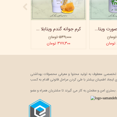
ژل شستشو صورت ویتابلا - 300 میلی لیتر
کرم جوانه گندم ویتابلا - تیوپی 60 میلی‌ لیتر
۵۳۹,۰۰۰ تومان
۳۷۷,۳۰۰ تومان
ت خود را در قالب یک فروشگاه اینترنتی، به صورت تخصصی معطوف به تولید محتوا و معرفی محصولات بهداشتی
ایجاد اطمینان بیشتر با
طی کردن مراحل قانونی اقدام به کسب
 بستری امن و مطمئن به کار می گیرند تا مشتریان همراه و عضو