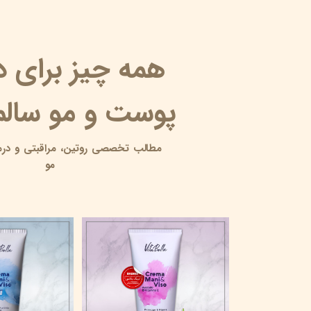
همه چیز برای 
پوست و مو سالم 
مطالب تخصصی روتین،
مراقبتی و
درم
مو
10 آبرسان برای پوست چرب
۱۸ خرداد ۰۵