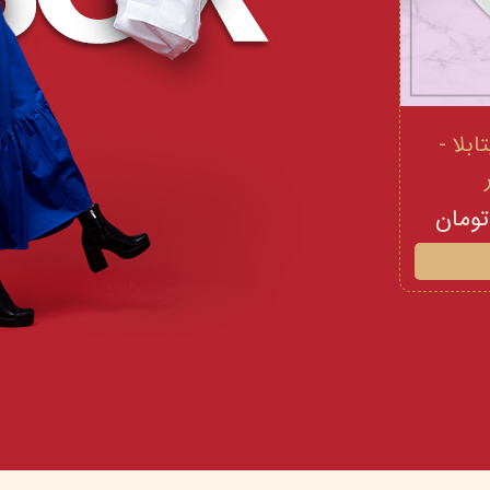
 و ویتامینE ویتابلا -