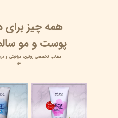
همه چیز برای 
پوست و مو سالم 
مطالب تخصصی روتین،
مراقبتی و
درم
مو
10 آبرسان برای پوست چرب
۱۸ خرداد ۰۵