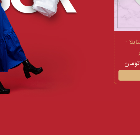
 و ویتامینE ویتابلا -