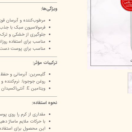
درمالیفت
میکاپ رز
اکسپر
ویژگی‌ها:
هیدرودرم
شال کوین
اوک 
مرطوب‌کننده و آبرسان قو
فرمولاسیون سبک با جذب
یونی‌ سنس
سون کوئین
ساین
جلوگیری از خشکی و ترک‌
سلکشن سیتی
مناسب برای استفاده روزان
مناسب برای پوست دست
ترکیبات مؤثر:
گلیسرین: آبرسانی و حف
روغن جوجوبا: نرم‌کننده و
ویتامین E: آنتی‌اکسیدان و محافظ پوست
نحوه استفاده:
مقداری از کرم را روی پو
با حرکات ملایم ماساژ دهید
این محصول برای استفاده 