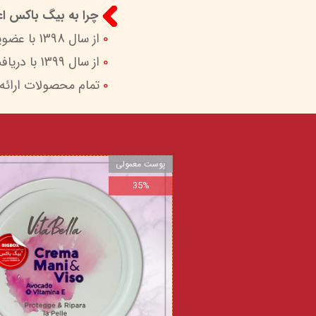
چرا به بیگ باکس اعت
0
از سال 1398 با عضویت در ستاد ساماندهی پایگاه‌های اینترنتی وزارات ارشاد در کنار شما هستیم.
0
از سال 1399 با دریافت اینماد (نماد اعتماد الکترونیک) امکان پرداخت امن و آسان را برای شما فراهم کردیم.
0
تمام محصولات ارائه
پوست معمولی
35%