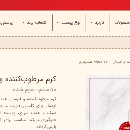
تخفیف ویژه، برای مامان خوشگلم
حصولات
کاربرد
نوع پوست
انتخاب برند
پرسش‌ه
ناژه
عطر و اسپری
خشک و حساس
مای
آرایشی
معمولی و نرمال
وچه
مراقب
نیوره
عطر - ادکلن
بیول
ایپک
شون
اسپری بدن
آردن
ثمین
ن Aqua Satin هیدرودرم
سریتا
بادی میست
آمبرلا
آتوپیا
کرم مرطوب‌کننده و آبرسان Satin
ویتابلا
دئودرانت - مام
سینره
پنکاف
متاسفم، تموم شده
فولیکا
سیلکر
دلفین
مهرونا
سی‌گل
نئودر
ایده‌آل برای تأمین رطوبت مور
نو‌ آکنه
ویتالیر
راکوت
سبک و جذب سریع، پوست شما ر
یونی لد
هرمودر
کاسپی
جلوگیری می‌کند. مناسب برای ا
بازمی‌گرداند.
دکتر ژیلا
اسکین‌کد
دئودر