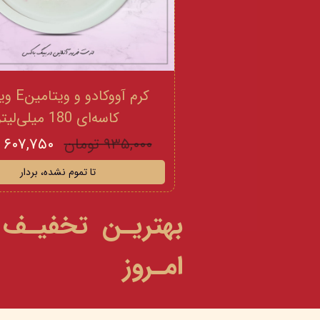
کرم آووکادو
کاسه‌ای 180 میلی‌لیتر
۹۳۵,۰۰۰ تومان
۶۰۷,۷۵۰ تومان
تا تموم نشده، بردار
بهتریـن تخفیـف
امـروز