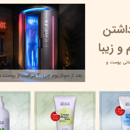
داشتن
و زیبا
انی پوست و
بعد از سولاریوم چی..؟ مراقبت از پوست بر
۲۲ خرداد ۰۵