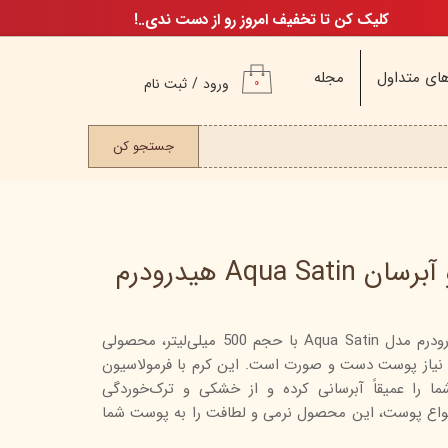
کلیک کن تا تخفیف امروز رو از دست ندی..!
ای متداول
مجله
ورود
/
ثبت نام
۰
حساب کاربری من
ت مو
جستجو کن
تغییر گذر واژه
سفارشات
خروج از حساب
کاربری
Aqua  هیدرودرم
کرم مرطوب‌کننده و آبرسان هیدرودرم مدل Aqua Satin با حجم 500 میلی‌لیتر، محصولی
م
د نیاز پوست دست و صورت است. این کرم با فرمولاسیون
ن
ا عمیقاً آبرسانی کرده و از خشکی و ترک‌خوردگی
ن
نواع پوست، این محصول نرمی و لطافت را به پوست شما
اگ