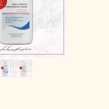
پاک دارو
مراقبت چشم
آر یو آکی
شوینده صورت
دیپ سنس
ضد جوش و آکنه
لاکچری کوین
ضد قارچ و باکتری
آبرسان و مرطوب کننده