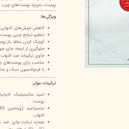
پوست، به‌ویژه پوست‌های چرب و
درمالیفت
میکاپ رز
اکسپر
ویژگی‌ها:
هیدرودرم
شال کوین
اوک 
کاهش جوش‌های التهابی 
یونی‌ سنس
سون کوئین
ساین
تنظیم ترشح چربی پوست
سلکشن سیتی
کوچک کردن منافذ باز پو
جلوگیری از ایجاد جای ج
حاوی ترکیبات ضد التهاب و
مناسب برای پوست‌های چ
با فرمولاسیون سبک و جذ
ترکیبات مؤثر:
اسید سالیسیلیک: لایه‌ب
پوست.
التهاب.
عصاره درخت چای: ضد با