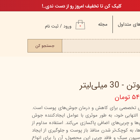
کلیک کن تا تخفیف امروز رو از دست ندی..!
ای متداول
مجله
ورود
/
ثبت نام
۰
حساب کاربری من
ت مو
جستجو کن
تغییر گذر واژه
سفارشات
خروج از حساب
کاربری
یلی‌لیتر
ومان
م
 تخصصی برای کاهش و درمان جوش‌های پوست است.
التهابی خود، به طور موثری با عوامل ایجادکننده جوش
ن
‌ها و چربی‌های اضافی پاکسازی می‌کند. استفاده مداوم از
ن
، به کوچک‌تر شدن منافذ باز پوست و جلوگیری از ایجاد
یون سبک و فاقد چربی این محصول، آن را برای انواع
اگ