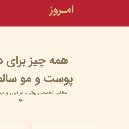
امـروز
همه چیز برای 
پوست و مو سالم 
مطالب تخصصی روتین،
مراقبتی و
درم
مو
پوست مرغی یا کراتوز پیلاریس | علت، علائم، درمان و...
۱۷ خرداد ۰۵