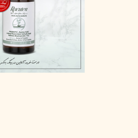
پاک دارو
مراقبت چشم
آر یو آکی
شوینده صورت
دیپ سنس
ضد جوش و آکنه
لاکچری کوین
ضد قارچ و باکتری
آبرسان و مرطوب کننده