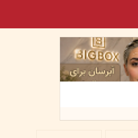
بعد از سولاریوم چی..؟ مر
۲۲ خرداد ۰۵