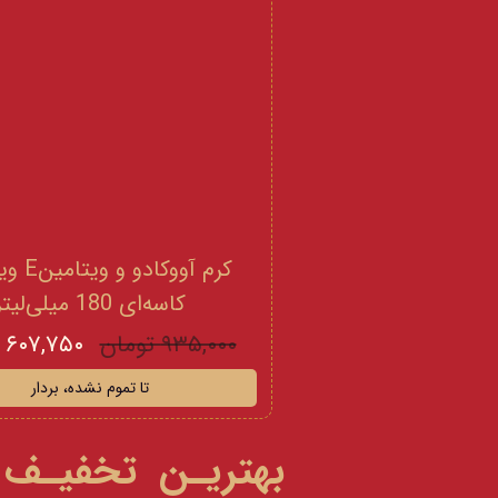
کرم آووکادو
کاسه‌ای 180 میلی‌لیتر
۹۳۵,۰۰۰ تومان
۶۰۷,۷۵۰ تومان
تا تموم نشده، بردار
بهتریـن تخفیـف