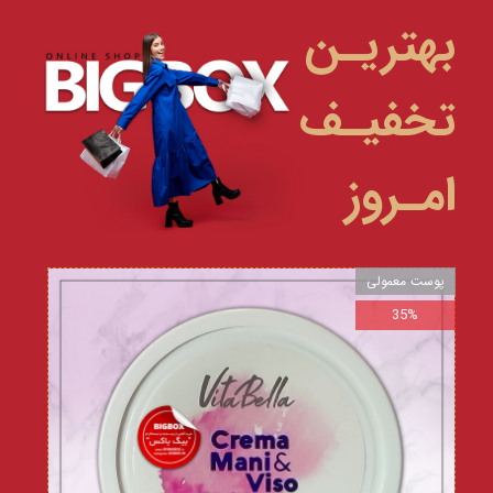
بهتریـن
تخفیـف
امـروز
پوست معمولی
35%