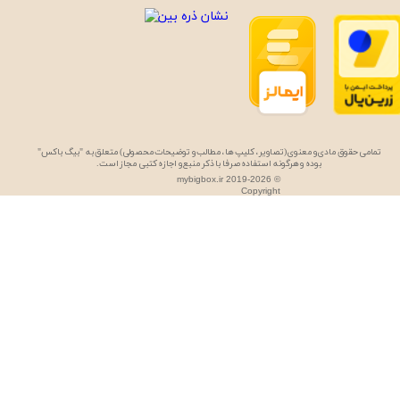
تمامی حقوق مادی و معنوی (تصاویر، کلیپ ها، مطالب و توضیحات محصولی) متعلق به "بیگ باکس"
بوده و هرگونه استفاده صرفا با ذکر منبع و اجازه کتبی مجاز است.
mybigbox.ir 2019-2026 ©
Copyright