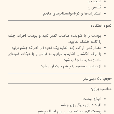
اسکوالان
گلیسرین
استئارات‌ها و کو-امولسیفایرهای ملایم
نحوه استفاده:
پوست را با شوینده مناسب تمیز کنید و پوست اطراف چشم
را کاملاً خشک نمایید.
مقدار کمی از کرم (به اندازه یک نخود) را اطراف چشم بزنید.
با نوک انگشتان اشاره و میانی، به آرامی و با حرکات ضربه‌ای
ماساژ دهید تا جذب شود.
از تماس مستقیم با چشم خودداری شود.
حجم:
۵0 میلی‌لیتر
مناسب برای:
انواع پوست
افراد دارای تیرگی زیر چشم
پوست‌های مستعد پف و ورم اطراف چشم