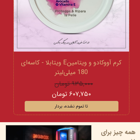
کرم آووکادو و ویتامینE ویتابلا - کاسه‌ای
180 میلی‌لیتر
۹۳۵,۰۰۰ تومان
۶۰۷,۷۵۰ تومان
تا تموم نشده، بردار
همه چیز برای