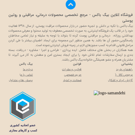
فروشگاه آنلاین بیگ باکس - مرجع تخصصی محصولات درمانی، مراقبتی و روتین
پوستی
بیگ باکس با تکیه بر دانش و تجربه حضور در بازار محصولات مراقبت پوستی، از سال 1398 فعالیت
خود را در قالب یک فروشگاه اینترنتی، به صورت تخصصی معطوف به تولید محتوا و معرفی محصولات
بهداشتی روزانه، درمانی و مراقبتی پوست کرده تا بتواند با توجه به سلیقه و نیاز تمامی مخاطبان
پاسخگویی حضور آن ها باشد. به همین منظور این مجموعه برای ایجاد اطمینان بیشتر با
طی کردن
مراحل قانونی اقدام به کسب مجوزهای لازم در زمینه فروش اینترنتی نموده است.
همه همکاران در بخش های مختلف شامل: ایده پردازی - طراحی و اجرا - مشاوره - دریافت، بسته
بندی و ارسال سفارشات تمام تلاش خود را برای ایجاد بستری امن و مطمئن به کار می گیرند تا
مشتریان همراه و عضو همیشگی خانواده بیگ باکس باشند.
پشتیبانی
قوانین
بیگ باکس
راهنمای خرید
قوانین و مقررات
درباره ما
مرجوعی کالا :(
حریم خصوصی
تماس با م
ا
گزارش ایراد و اشکال
ضمانت و اعتبار
پرسش های متداول