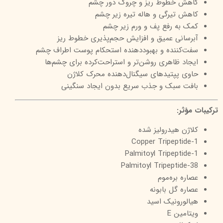
کاهش خطوط ریز و چروک دور چشم
کاهش تیرگی و هاله تیره زیر چشم
کمک به رفع پف و ورم زیر چشم
آبرسانی عمیق و افزایش حجم‌پذیری خطوط ریز
سفت‌کننده و بهبوددهنده استحکام پوست اطراف چشم
ایجاد ظاهری روشن‌تر و استراحت‌کرده برای چشم‌ها
حاوی پپتیدهای سیگنال‌دهنده محرک کلاژن
بافت سبک و جذب سریع بدون ایجاد سنگینی
ترکیبات مؤثر:
کلاژن هیدرولیز شده
Copper Tripeptide-1
Palmitoyl Tripeptide‑1
Palmitoyl Tripeptide‑38
عصاره بره‌موم
عصاره گل بابونه
هیالورونیک اسید
ویتامین E