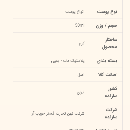
نوع پوست
انواع پوست
حجم / وزن
50ml
ساختار
کرم
محصول
بسته بندی
پلاستیک مات - پمپی
اصالت کالا
اصل
کشور
ایران
سازنده
شرکت
شرکت کهن تجارت گستر حبیب آرا
سازنده