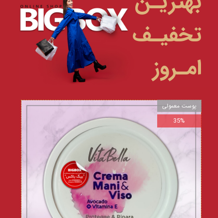
بهتریـن
تخفیـف
امـروز
پوست معمولی
35%