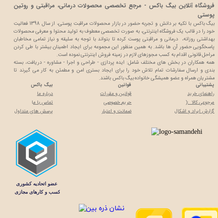
فروشگاه آنلاین بیگ باکس - مرجع تخصصی محصولات درمانی، مراقبتی و روتین
پوستی
بیگ باکس با تکیه بر دانش و تجربه حضور در بازار محصولات مراقبت پوستی، از سال 1398 فعالیت
خود را در قالب یک فروشگاه اینترنتی، به صورت تخصصی معطوف به تولید محتوا و معرفی محصولات
بهداشتی روزانه، درمانی و مراقبتی پوست کرده تا بتواند با توجه به سلیقه و نیاز تمامی مخاطبان
پاسخگویی حضور آن ها باشد. به همین منظور این مجموعه برای ایجاد اطمینان بیشتر با
طی کردن
مراحل قانونی اقدام به کسب مجوزهای لازم در زمینه فروش اینترنتی نموده است.
همه همکاران در بخش های مختلف شامل: ایده پردازی - طراحی و اجرا - مشاوره - دریافت، بسته
بندی و ارسال سفارشات تمام تلاش خود را برای ایجاد بستری امن و مطمئن به کار می گیرند تا
مشتریان همراه و عضو همیشگی خانواده بیگ باکس باشند.
پشتیبانی
قوانین
بیگ باکس
راهنمای خرید
قوانین و مقررات
درباره ما
مرجوعی کالا :(
حریم خصوصی
تماس با م
ا
گزارش ایراد و اشکال
ضمانت و اعتبار
پرسش های متداول