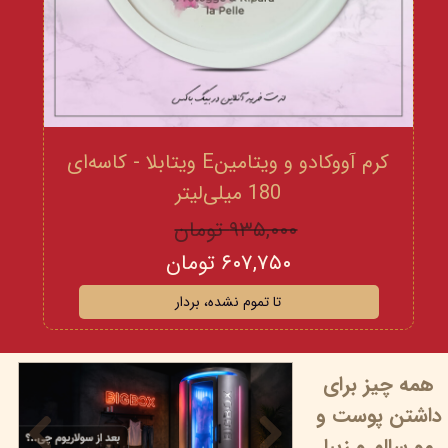
کرم آووکادو و ویتامینE ویتابلا - کاسه‌ای
180 میلی‌لیتر
۹۳۵,۰۰۰ تومان
۶۰۷,۷۵۰ تومان
تا تموم نشده، بردار
همه چیز برای
داشتن پوست و
مو سالم و زیبا