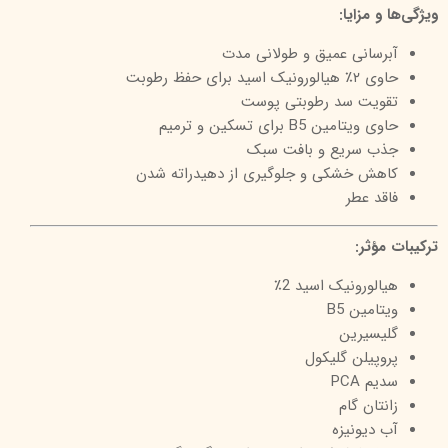
ویژگی‌ها و مزایا:
آبرسانی عمیق و طولانی‌ مدت
حاوی ۲٪ هیالورونیک اسید برای حفظ رطوبت
تقویت سد رطوبتی پوست
حاوی ویتامین B5 برای تسکین و ترمیم
جذب سریع و بافت سبک
کاهش خشکی و جلوگیری از دهیدراته شدن
فاقد عطر
ترکیبات مؤثر:
هیالورونیک اسید 2٪
ویتامین B5
گلیسیرین
پروپیلن گلیکول
سدیم PCA
زانتان گام
آب دیونیزه