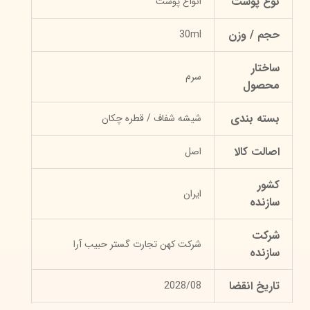
نوع پوست
انواع پوست
حجم / وزن
30ml
ساختار
سرم
محصول
بسته بندی
شیشه شفاف / قطره چکان
اصالت کالا
اصل
کشور
ایران
سازنده
شرکت
شرکت کهن تجارت گستر حبیب آرا
سازنده
تاریخ انقضا
2028/08