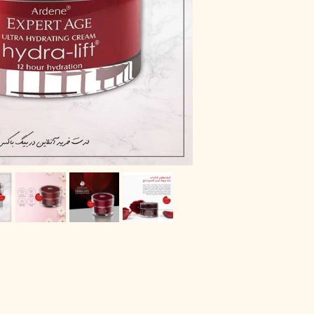
پاک دارو
مراقبت چشم
آر یو آکی
شوینده صورت
دیپ سنس
ضد جوش و آکنه
لاکچری کوین
ضد قارچ و باکتری
آبرسان و مرطوب کننده