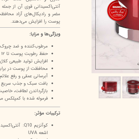
درمالیفت
میکاپ رز
اکسپر
مضر و رادیکال‌های آزاد محاف
هیدرودرم
شال کوین
اوک 
پوست را افزایش می‌دهند.
یونی‌ سنس
سون کوئین
ساین
ویژگی‌ها و مزایا:
سلکشن سیتی
مرطوب‌کننده و ضد چروک 
حفظ رطوبت پوست تا ۱۲ ساعت
افزایش تولید طبیعی کلاژن
محافظت از پوست در براب
آبرسانی عمقی و رفع علا
بافت سبک و جذب سریع ب
بازگرداندن لطافت، خاصی
فرموله شده با کمپلکس مرط
ترکیبات مؤثر:
کوآنزیم Q10: 
اشعه UVA