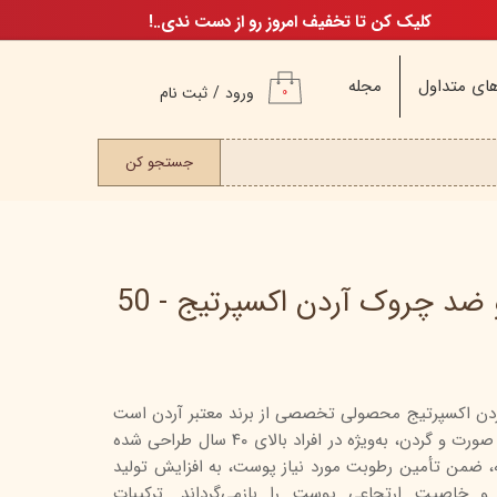
کلیک کن تا تخفیف امروز رو از دست ندی..!
ای متداول
مجله
ورود
/
ثبت نام
۰
حساب کاربری من
ت مو
جستجو کن
تغییر گذر واژه
سفارشات
خروج از حساب
کاربری
کرم مرطوب‌کننده و ضد چروک آردن اکسپرتیج - 50
م
ردن اکسپرتیج محصولی تخصصی از برند معتبر آردن است
ن
که برای مراقبت روزانه از پوست صورت و گردن، به‌ویژه در افراد بالای ۴۰ سال طراحی شده
ن
ه، ضمن تأمین رطوبت مورد نیاز پوست، به افزایش تولید
اگ
 خاصیت ارتجاعی پوست را بازمی‌گرداند. ترکیبات