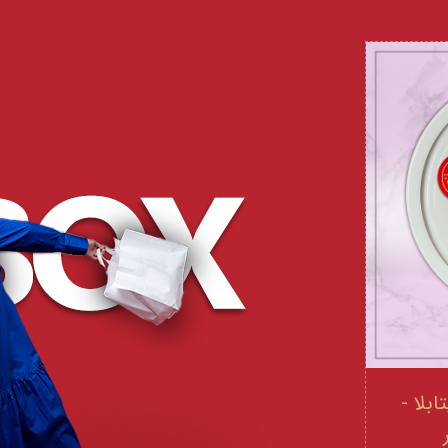
 و ویتامینE ویتابلا -