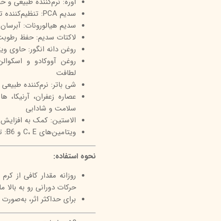
اوره: نرم‌کننده طبیعی و 
سدیم PCA: تنظیم‌کننده توازن آب در پوست و جلوگیری از تبخیر رطوبت
سدیم هیالورونات: آبرسان
لاکتات سدیم: حفظ رطوب
روغن دانه انگور: حاوی ویتامین E و فلاوونوئیدها با اثر ضد
روغن آووکادو و اسکوال
لطافت
شی باتر: نرم‌کننده طبی
عصاره زعفران، آرنیکا، 
سلامت و شادابی
الاستین: کمک به افزایش
ویتامین‌های C، E و B6: تقویت بافت پوستی و جلوگیری از پیری زودرس
نحوه استفاده:
روزانه مقدار کافی از کر
حرکات دورانی رو به بالا م
برای حداکثر اثر، به‌صورت