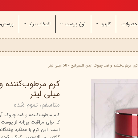
تخفیف ویژه، برای مامان خوشگلم
حصولات
کاربرد
نوع پوست
انتخاب برند
پرسش‌ه
ناژه
عطر و اسپری
خشک و حساس
مای
آرایشی
معمولی و نرمال
وچه
مراقب
نیوره
عطر - ادکلن
بیول
ایپک
شون
اسپری بدن
آردن
ثمین
کرم مرطوب‌کننده و ضد چروک آردن اکسپرتیج - 50 میلی لیتر
سریتا
بادی میست
آمبرلا
آتوپیا
ویتابلا
دئودرانت - مام
سینره
پنکاف
میلی لیتر
فولیکا
سیلکر
دلفین
متاسفم، تموم شده
مهرونا
سی‌گل
نئودر
کرم مرطوب‌کننده و ضد چروک آ
نو‌ آکنه
ویتالیر
راکوت
یونی لد
هرمودر
کاسپی
است. این کرم با عملکرد چندگان
دکتر ژیلا
اسکین‌کد
دئودر
کلاژن و الاستین کمک کرده و