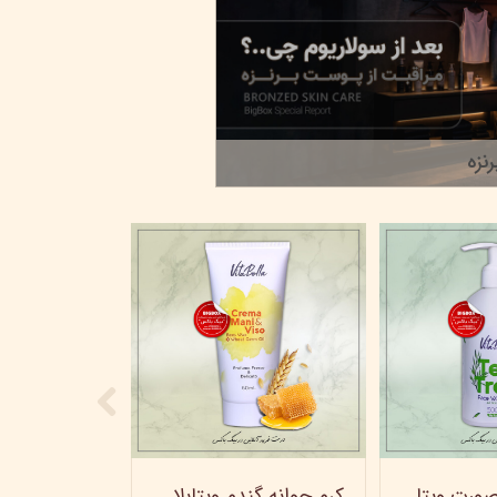
نزه
ژل شستشو صورت ویتابلا - 300 میلی لیتر
کرم جوانه گندم ویتابلا - تیوپی 60 میلی‌ لیتر