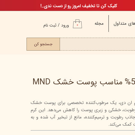
کلیک کن تا تخفیف امروز رو از دست ندی..!
ای متداول
مجله
ورود
/
ثبت نام
۰
حساب کاربری من
ت مو
جستجو کن
تغییر گذر واژه
سفارشات
خروج از حساب
کاربری
نده حاوی 5% اوره ام ان دی، یک مرطوب‌کننده تخصصی برای پوست خشک
م
طوبت، خشکی و زبری پوست را کاهش می‌دهد. این کرم
ن
جاذب رطوبت و ترمیم‌کننده، مانع از تبخیر آب شده و به
ن
 کمک می‌کند.
اگ