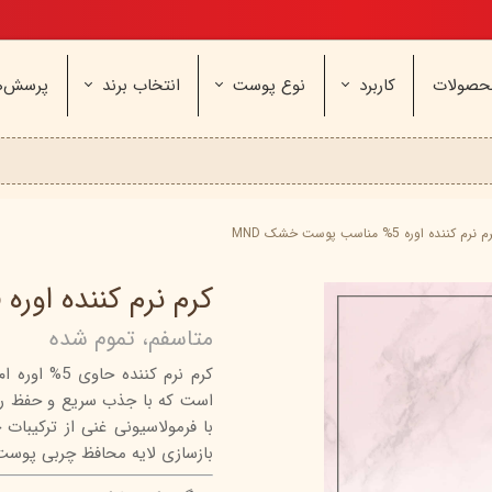
تخفیف ویژه، برای مامان خوشگلم
حصولات
کاربرد
نوع پوست
انتخاب برند
پرسش‌ه
ناژه
عطر و اسپری
خشک و حساس
مای
آرایشی
معمولی و نرمال
وچه
مراقب
نیوره
عطر - ادکلن
بیول
ایپک
شون
اسپری بدن
آردن
ثمین
 نرم کننده اوره 5% مناسب پوست خشک MND
سریتا
بادی میست
آمبرلا
آتوپیا
کرم نرم کننده اوره 5% مناسب پوست خشک MND
ویتابلا
دئودرانت - مام
سینره
پنکاف
متاسفم، تموم شده
فولیکا
سیلکر
دلفین
کرم نرم کن
مهرونا
سی‌گل
نئودر
است که با جذب سریع و حفظ ر
نو‌ آکنه
ویتالیر
راکوت
با فرمولاسیونی غنی از ترکیبات 
یونی لد
هرمودر
کاسپی
بازسازی لایه محافظ چربی پوست
دکتر ژیلا
اسکین‌کد
دئودر