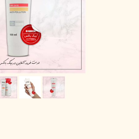
پاک دارو
مراقبت چشم
آر یو آکی
شوینده صورت
دیپ سنس
ضد جوش و آکنه
لاکچری کوین
ضد قارچ و باکتری
آبرسان و مرطوب کننده