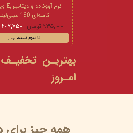
کرم آووکادو
کاسه‌ای 180 میلی‌لیتر
۹۳۵,۰۰۰ تومان
۶۰۷,۷۵۰ تومان
تا تموم نشده، بردار
بهتریـن تخفیـف
امـروز
همه چیز برای 