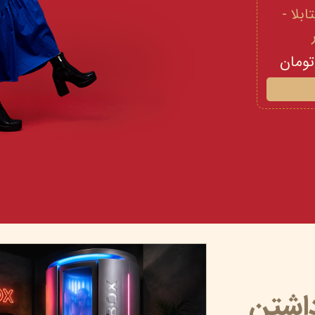
 و ویتامینE ویتابلا -
داشتن