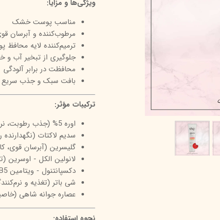
ویژگی‌ها و مزایا:
درمالیفت
میکاپ رز
اکسپر
مناسب پوست خشک
هیدرودرم
شال کوین
اوک 
مرطوب‌کننده و آبرسان قو
ترمیم‌کننده لایه محافظ 
یونی‌ سنس
سون کوئین
ساین
جلوگیری از تبخیر آب و 
سلکشن سیتی
محافظت در برابر آلودگی
بافت سبک و جذب سریع
ترکیبات مؤثر:
اوره 5% (جذب رطوبت، نرم کردن بافت پوست، کمک به کاهش خشکی)
سدیم لاکتات (نگهدارنده 
گلیسرین (آبرسان قوی، 
لانولین الکل - اوسرین (ت
دکسپانتنول - ویتامین B5 (ترمیم و بازسازی بافت پوست، کاهش التهاب)
شی باتر (تغذیه و نرم‌کن
عصاره جوانه شاهی (خاصیت
نحوه استفاده: