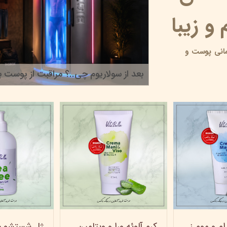
و زیبا
انی پوست و
بعد از سولاریوم چی..؟ مراقبت از پوست بر
۲۲ خرداد ۰۵
کرم روغن بادام و موم زنبور عسل ویتابلا - 60 میلی لیتر
کرم آلوئه ورا و ویتامین e ویتابلا