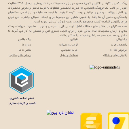
بیگ باکس با تکیه بر دانش و تجربه حضور در بازار محصولات مراقبت پوستی، از سال 1398 فعالیت
خود را در قالب یک فروشگاه اینترنتی، به صورت تخصصی معطوف به تولید محتوا و معرفی محصولات
بهداشتی روزانه، درمانی و مراقبتی پوست کرده تا بتواند با توجه به سلیقه و نیاز تمامی مخاطبان
پاسخگویی حضور آن ها باشد. به همین منظور این مجموعه برای ایجاد اطمینان بیشتر با
طی کردن
مراحل قانونی اقدام به کسب مجوزهای لازم در زمینه فروش اینترنتی نموده است.
همه همکاران در بخش های مختلف شامل: ایده پردازی - طراحی و اجرا - مشاوره - دریافت، بسته
بندی و ارسال سفارشات تمام تلاش خود را برای ایجاد بستری امن و مطمئن به کار می گیرند تا
مشتریان همراه و عضو همیشگی خانواده بیگ باکس باشند.
پشتیبانی
قوانین
بیگ باکس
راهنمای خرید
قوانین و مقررات
درباره ما
مرجوعی کالا :(
حریم خصوصی
تماس با م
ا
گزارش ایراد و اشکال
ضمانت و اعتبار
پرسش های متداول