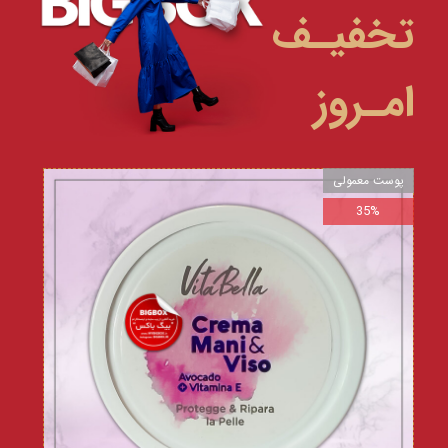
تخفیـف
امـروز
پوست معمولی
35%