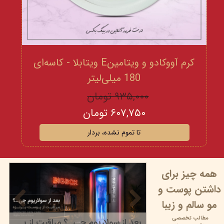
کرم آووکادو و ویتامینE ویتابلا - کاسه‌ای
180 میلی‌لیتر
۹۳۵,۰۰۰ تومان
۶۰۷,۷۵۰ تومان
تا تموم نشده، بردار
همه چیز برای
داشتن پوست و
مو سالم و زیبا
مطالب تخصصی
بعد از سولاریوم چی..؟ مراقبت از پوست برنزه