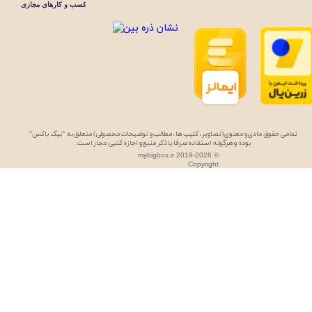
تمامی حقوق مادی و معنوی (تصاویر، کلیپ ها، مطالب و توضیحات محصولی) متعلق به "بیگ باکس"
بوده و هرگونه استفاده صرفا با ذکر منبع و اجازه کتبی مجاز است.
mybigbox.ir 2019-2026 ©
Copyright