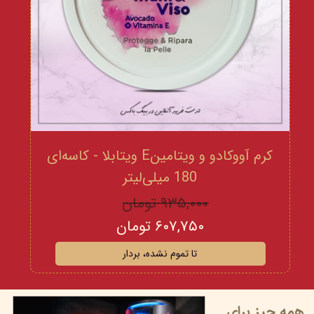
کرم آووکادو و ویتامینE ویتابلا - کاسه‌ای
180 میلی‌لیتر
۹۳۵,۰۰۰ تومان
۶۰۷,۷۵۰ تومان
تا تموم نشده، بردار
همه چیز برای