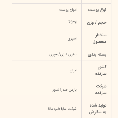
نوع پوست
انواع پوست
حجم / وزن
75ml
ساختار
اسپری
محصول
بسته بندی
بطری فلزی/اسپری
کشور
ایران
سازنده
شرکت
پارس صدرا فناور
سازنده
تولید شده
شرکت سایا طب مانا
به سفارش