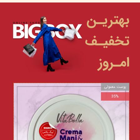
بهتریـن
تخفیـف
امـروز
پوست معمولی
35%