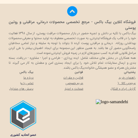
فروشگاه آنلاین بیگ باکس - مرجع تخصصی محصولات درمانی، مراقبتی و روتین
پوستی
بیگ باکس با تکیه بر دانش و تجربه حضور در بازار محصولات مراقبت پوستی، از سال 1398 فعالیت
خود را در قالب یک فروشگاه اینترنتی، به صورت تخصصی معطوف به تولید محتوا و معرفی محصولات
بهداشتی روزانه، درمانی و مراقبتی پوست کرده تا بتواند با توجه به سلیقه و نیاز تمامی مخاطبان
پاسخگویی حضور آن ها باشد. به همین منظور این مجموعه برای ایجاد اطمینان بیشتر با
طی کردن
مراحل قانونی اقدام به کسب مجوزهای لازم در زمینه فروش اینترنتی نموده است.
همه همکاران در بخش های مختلف شامل: ایده پردازی - طراحی و اجرا - مشاوره - دریافت، بسته
بندی و ارسال سفارشات تمام تلاش خود را برای ایجاد بستری امن و مطمئن به کار می گیرند تا
مشتریان همراه و عضو همیشگی خانواده بیگ باکس باشند.
پشتیبانی
قوانین
بیگ باکس
راهنمای خرید
قوانین و مقررات
درباره ما
مرجوعی کالا :(
حریم خصوصی
تماس با م
ا
گزارش ایراد و اشکال
ضمانت و اعتبار
پرسش های متداول