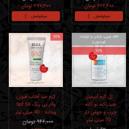
۴۶۶,۴۰۰ تومان
۳۷۷,۳۰۰ تومان
میخوامش.. :)
میخوامش.. :)
فاقد چربی، پارابن و ترکیبات
30%
کومدون‌زا
10%
ژل کرم آبرسان
کرم ضد آفتاب فیوژن
هیدراکنه نو آکنه -
واتر بی رنگ Spf 50
چرب و جوش دار -
ویتابلا - 40 میلی لیتر
70 میلی لیتر
۹۴۶,۰۰۰ تومان