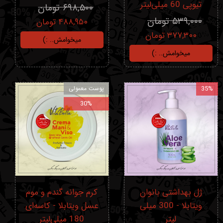
تیوپی 60 میلی‌لیتر
۶۹۸,۵۰۰ تومان
۵۳۹,۰۰۰ تومان
۴۸۸,۹۵۰ تومان
۳۷۷,۳۰۰ تومان
میخوامش.. :)
میخوامش.. :)
35%
پوست معمولی
30%
ژل بهداشتی بانوان
کرم جوانه گندم و موم
ویتابلا - 300 میلی
عسل ویتابلا - کاسه‌ای
لیتر
180 میلی‌لیتر