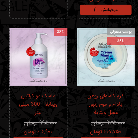
میخوامش.. :)
پوست معمولی
38%
35%
کرم کاسه‌ای روغن
ماسک مو کراتین
بادام و موم زنبور
ویتابلا - 300 میلی
عسل ویتابلا
لیتر
۹۳۵,۰۰۰ تومان
۹۹۵,۰۰۰ تومان
۶۰۷,۷۵۰ تومان
۶۱۶,۹۰۰ تومان