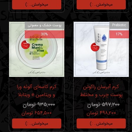
میخوامش.. :)
میخوامش.. :)
Prebiotic
پوست خشک و معمولی
30%
17%
کرم آبرسان راکوتن
کرم کاسه‌ای آلوئه ورا
پوست‌ چرب و مختلط
و ویتامین e ویتابلا
۵۹۷,۲۰۰ تومان
۹۳۵,۰۰۰ تومان
۴۹۸,۲۰۰ تومان
۶۵۴,۵۰۰ تومان
میخوامش.. :)
میخوامش.. :)