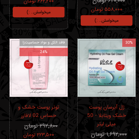
۶۲۰,۰۰۰ تومان
۶۶۲,۲۰۰ تومان
۵۵۸,۰۰۰ تومان
میخوامش.. :)
میخوامش.. :)
30%
فاقد الکل و مواد حساسیت‌زا
24%
ژل آبرسان پوست
تونر پوست خشک و
خشک ویتابلا - 50
حساس 02 لافارر
میلی لیتر
۲۹۲,۸۰۰ تومان
۱,۶۹۲,۰۰۰ تومان
۲۲۳,۵۰۰ تومان