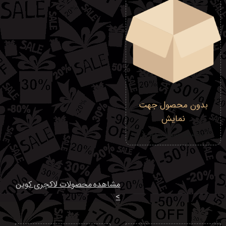
بدون محصول جهت
نمایش
متاسفم تموم شدم :(
مشاهده محصولات لاکچری کوین
>