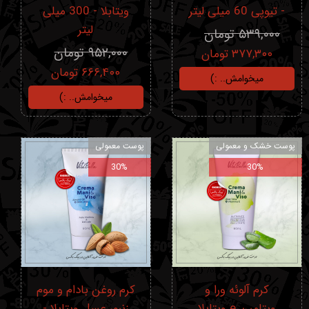
- تیوپی 60 میلی‌ لیتر
ویتابلا - 300 میلی
لیتر
۵۳۹,۰۰۰ تومان
۹۵۲,۰۰۰ تومان
۳۷۷,۳۰۰ تومان
۶۶۶,۴۰۰ تومان
میخوامش.. :)
میخوامش.. :)
پوست خشک و معمولی
پوست معمولی
30%
30%
کرم آلوئه ورا و
کرم روغن بادام و موم
ویتامین e ویتابلا
زنبور عسل ویتابلا -