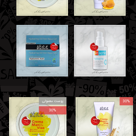
30%
پوست معمولی
30%