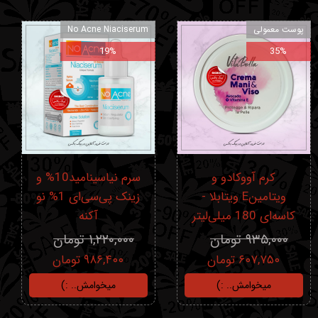
پوست معمولی
No Acne Niaciserum
19%
35%
کرم آووکادو و
سرم نیاسینامید10% و
ویتامینE ویتابلا -
زینک پی‌سی‌ای 1% نو‌
کاسه‌ای 180 میلی‌لیتر
آکنه
۹۳۵,۰۰۰ تومان
۱,۲۲۰,۰۰۰ تومان
۶۰۷,۷۵۰ تومان
۹۸۶,۴۰۰ تومان
میخوامش.. :)
میخوامش.. :)