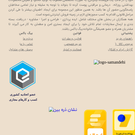
خود را در قالب یک فروشگاه اینترنتی، به صورت تخصصی معطوف به تولید محتوا و معرفی محصولات
بهداشتی روزانه، درمانی و مراقبتی پوست کرده تا بتواند با توجه به سلیقه و نیاز تمامی مخاطبان
پاسخگویی حضور آن ها باشد. به همین منظور این مجموعه برای ایجاد اطمینان بیشتر با
طی کردن
مراحل قانونی اقدام به کسب مجوزهای لازم در زمینه فروش اینترنتی نموده است.
همه همکاران در بخش های مختلف شامل: ایده پردازی - طراحی و اجرا - مشاوره - دریافت، بسته
بندی و ارسال سفارشات تمام تلاش خود را برای ایجاد بستری امن و مطمئن به کار می گیرند تا
مشتریان همراه و عضو همیشگی خانواده بیگ باکس باشند.
پشتیبانی
قوانین
بیگ باکس
راهنمای خرید
قوانین و مقررات
درباره ما
مرجوعی کالا :(
حریم خصوصی
تماس با م
ا
گزارش ایراد و اشکال
ضمانت و اعتبار
پرسش های متداول