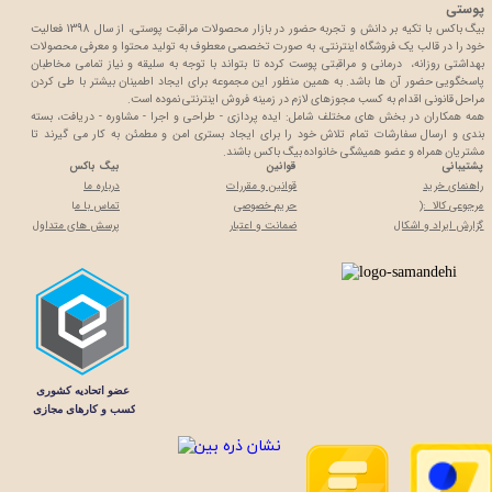
پوستی
بیگ باکس با تکیه بر دانش و تجربه حضور در بازار محصولات مراقبت پوستی، از سال 1398 فعالیت
خود را در قالب یک فروشگاه اینترنتی، به صورت تخصصی معطوف به تولید محتوا و معرفی محصولات
بهداشتی روزانه، درمانی و مراقبتی پوست کرده تا بتواند با توجه به سلیقه و نیاز تمامی مخاطبان
پاسخگویی حضور آن ها باشد. به همین منظور این مجموعه برای ایجاد اطمینان بیشتر با
طی کردن
مراحل قانونی اقدام به کسب مجوزهای لازم در زمینه فروش اینترنتی نموده است.
همه همکاران در بخش های مختلف شامل: ایده پردازی - طراحی و اجرا - مشاوره - دریافت، بسته
بندی و ارسال سفارشات تمام تلاش خود را برای ایجاد بستری امن و مطمئن به کار می گیرند تا
مشتریان همراه و عضو همیشگی خانواده بیگ باکس باشند.
پشتیبانی
قوانین
بیگ باکس
راهنمای خرید
قوانین و مقررات
درباره ما
مرجوعی کالا :(
حریم خصوصی
تماس با م
ا
گزارش ایراد و اشکال
ضمانت و اعتبار
پرسش های متداول