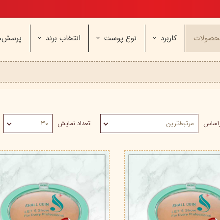
تخفیف ویژه، برای مامان خوشگلم
حصولات
کاربرد
نوع پوست
انتخاب برند
پرسش‌ه
ناژه
عطر و اسپری
خشک و حساس
مای
آرایشی
معمولی و نرمال
وچه
مراقب
نیوره
عطر - ادکلن
بیول
ایپک
شون
اسپری بدن
آردن
ثمین
سریتا
بادی میست
آمبرلا
آتوپیا
راساس
مرتبط‌ترین
تعداد نمایش
۳۰
ویتابلا
دئودرانت - مام
سینره
پنکاف
فولیکا
سیلکر
دلفین
مهرونا
سی‌گل
نئودر
نو‌ آکنه
ویتالیر
راکوت
یونی لد
هرمودر
کاسپی
دکتر ژیلا
اسکین‌کد
دئودر