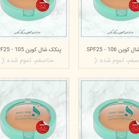
درمالیفت
میکاپ رز
اکسپر
هیدرودرم
شال کوین
اوک 
یونی‌ سنس
سون کوئین
ساین
سلکشن سیتی
وین 106 - SPF25
پنکک شال کوین 105 - SPF25
سفم، تموم شده :(
متاسفم، تموم شده :(