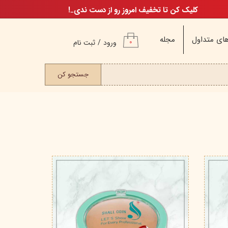
کلیک کن تا تخفیف امروز رو از دست ندی..!
ای متداول
مجله
ورود
/
ثبت نام
۰
حساب کاربری من
ت مو
جستجو کن
تغییر گذر واژه
سفارشات
خروج از حساب
کاربری
م
ن
ن
اگ