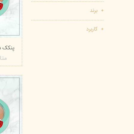
پاک دارو
مراقبت چشم
برند
آر یو آکی
شوینده صورت
کاربرد
دیپ سنس
ضد جوش و آکنه
لاکچری کوین
ضد قارچ و باکتری
پنکک شال ک
آبرسان و مرطوب کننده
متا