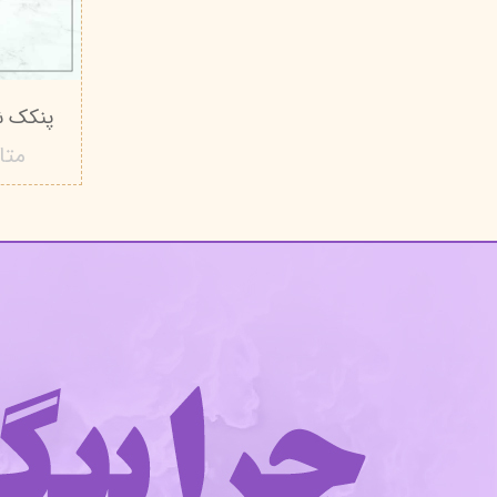
پنکک شال ک
متا