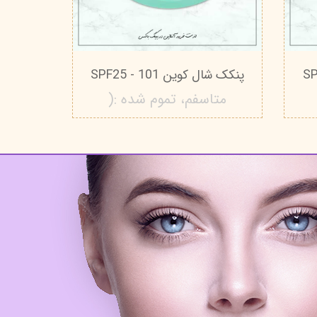
پنکک شال کوین 101 - SPF25
متاسفم، تموم شده :(