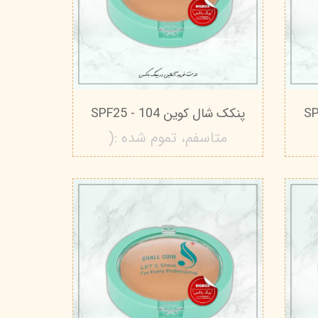
تیج
شاین
 اسکین
پنکک شال کوین 104 - SPF25
متاسفم، تموم شده :(