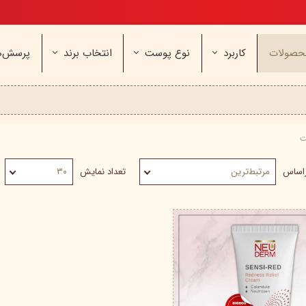
تخفیف ویژه، برای مامان خوشگلم
حصولات
کاربرد
نوع پوست
انتخاب برند
پرسش‌ه
ناژه
عطر و اسپری
خشک و حساس
مای
آرایشی
معمولی و نرمال
وچه
مراقب
نیوره
عطر - ادکلن
بیول
ایپک
ت
شون
اسپری بدن
آردن
ثمین
سریتا
بادی میست
آمبرلا
آتوپیا
راساس
مرتبط‌ترین
تعداد نمایش
۳۰
ویتابلا
دئودرانت - مام
سینره
پنکاف
فولیکا
سیلکر
دلفین
مهرونا
سی‌گل
نئودر
نو‌ آکنه
ویتالیر
راکوت
یونی لد
هرمودر
کاسپی
دکتر ژیلا
اسکین‌کد
دئودر