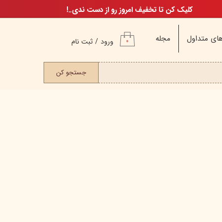
کلیک کن تا تخفیف امروز رو از دست ندی..!
ای متداول
مجله
ورود
/
ثبت نام
۰
حساب کاربری من
ت مو
جستجو کن
تغییر گذر واژه
سفارشات
خروج از حساب
کاربری
م
ن
ن
اگ