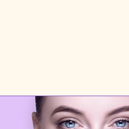
تیج
شاین
 اسکین