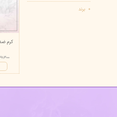
پاک دارو
مراقبت چشم
برند
آر یو آکی
شوینده صورت
دیپ سنس
ضد جوش و آکنه
لاکچری کوین
ضد قارچ و باکتری
کرم ضد 
آبرسان و مرطوب کننده
۳۹۱,۳۰۰ توم
ا