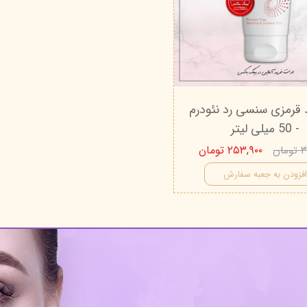
درمالیفت
میکاپ رز
اکسپر
هیدرودرم
شال کوین
اوک 
یونی‌ سنس
سون کوئین
ساین
سلکشن سیتی
قرمزی سنسی رد نئودرم
- 50 میلی‌ لیتر
۲۵۳,۹۰۰ تومان
ان
فزودن به جعبه سفارش