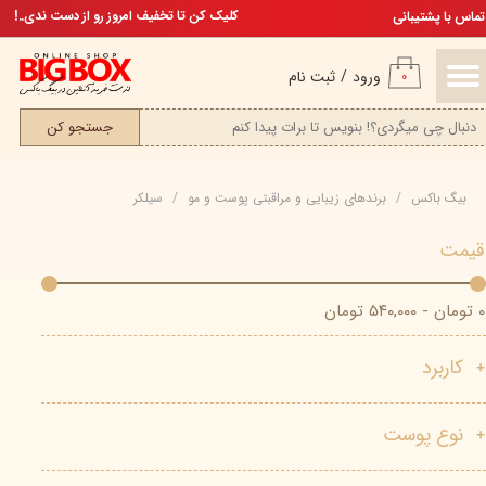
تخفیف ویژه، برای مامان خوشگلم
کلیک کن تا تخفیف امروز رو از دست ندی..!
تماس با پشتیبانی
حساب کاربری من
ورود
/
ثبت نام
۰
تغییر گذر واژه
جستجو کن
سفارشات
بیگ باکس
برند‌های زیبایی و مراقبتی پوست و مو
سیلکر
خروج از حساب کاربری
قیمت
۰ تومان - ۵۴۰,۰۰۰ تومان
کاربرد
نوع پوست