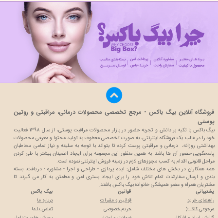
فروشگاه آنلاین بیگ باکس - مرجع تخصصی محصولات درمانی، مراقبتی و روتین
پوستی
بیگ باکس با تکیه بر دانش و تجربه حضور در بازار محصولات مراقبت پوستی، از سال 1398 فعالیت
خود را در قالب یک فروشگاه اینترنتی، به صورت تخصصی معطوف به تولید محتوا و معرفی محصولات
بهداشتی روزانه، درمانی و مراقبتی پوست کرده تا بتواند با توجه به سلیقه و نیاز تمامی مخاطبان
پاسخگویی حضور آن ها باشد. به همین منظور این مجموعه برای ایجاد اطمینان بیشتر با
طی کردن
مراحل قانونی اقدام به کسب مجوزهای لازم در زمینه فروش اینترنتی نموده است.
همه همکاران در بخش های مختلف شامل: ایده پردازی - طراحی و اجرا - مشاوره - دریافت، بسته
بندی و ارسال سفارشات تمام تلاش خود را برای ایجاد بستری امن و مطمئن به کار می گیرند تا
مشتریان همراه و عضو همیشگی خانواده بیگ باکس باشند.
پشتیبانی
قوانین
بیگ باکس
راهنمای خرید
قوانین و مقررات
درباره ما
مرجوعی کالا :(
حریم خصوصی
تماس با م
ا
گزارش ایراد و اشکال
ضمانت و اعتبار
پرسش های متداول