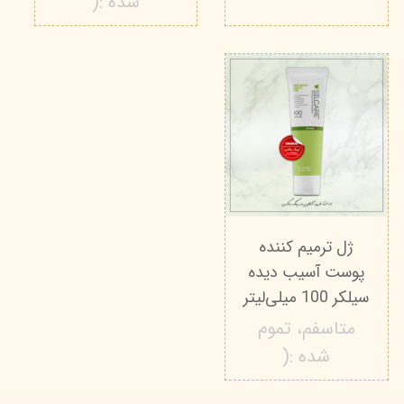
شده :(
ژل ترمیم کننده
پوست آسیب دیده
سیلکر 100 میلی‌لیتر
متاسفم، تموم
شده :(