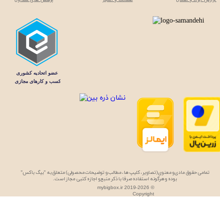
تمامی حقوق مادی و معنوی (تصاویر، کلیپ ها، مطالب و توضیحات محصولی) متعلق به "بیگ باکس"
بوده و هرگونه استفاده صرفا با ذکر منبع و اجازه کتبی مجاز است.
mybigbox.ir 2019-2026 ©
Copyright