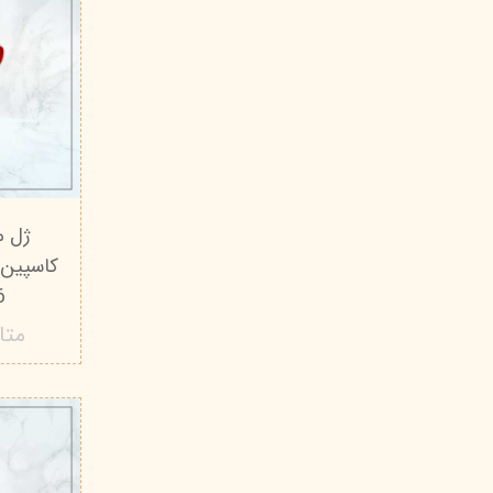
کاسپین 
6) - 150 م
متا