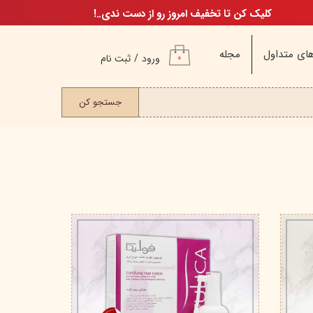
کلیک کن تا تخفیف امروز رو از دست ندی..!
ای متداول
مجله
ورود
/
ثبت نام
۰
حساب کاربری من
ت مو
جستجو کن
تغییر گذر واژه
سفارشات
خروج از حساب
کاربری
م
ن
ن
اگ