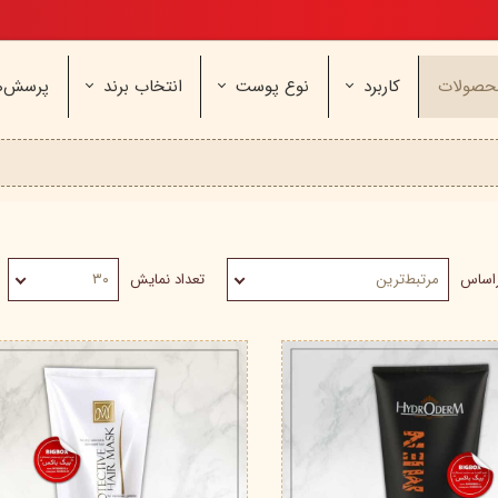
تخفیف ویژه، برای مامان خوشگلم
حصولات
کاربرد
نوع پوست
انتخاب برند
پرسش‌ه
ناژه
عطر و اسپری
خشک و حساس
مای
آرایشی
معمولی و نرمال
وچه
مراقب
نیوره
عطر - ادکلن
بیول
ایپک
شون
اسپری بدن
آردن
ثمین
سریتا
بادی میست
آمبرلا
آتوپیا
راساس
مرتبط‌ترین
تعداد نمایش
۳۰
ویتابلا
دئودرانت - مام
سینره
پنکاف
فولیکا
سیلکر
دلفین
مهرونا
سی‌گل
نئودر
نو‌ آکنه
ویتالیر
راکوت
یونی لد
هرمودر
کاسپی
دکتر ژیلا
اسکین‌کد
دئودر