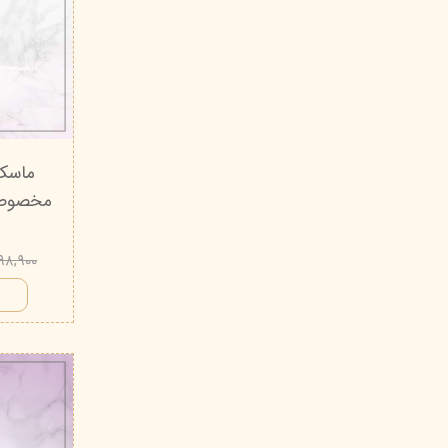
ماسک 
مخصوص 
۴۹۸,۹۰۰ توم
ا