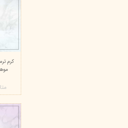
کرم ترم
متا