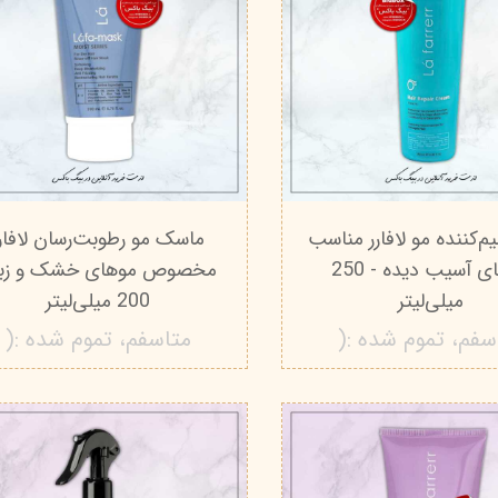
یم‌کننده مو لافارر مناسب
ماسک مو رطوبت‌رسان لافار
موهای آسیب دیده - 250
مخصوص موهای خشک و زبر 
میلی‌لیتر
200 میلی‌لیتر
سفم، تموم شده :(
متاسفم، تموم شده :(