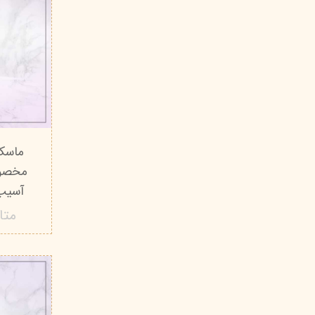
ماسک 
مخصوص
آسیب دیده
متا