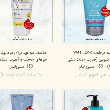
ژل مو مرطوب Wet Look
ماسک مو ویتادرای درمالیف
تیوپی (قدرت حالت‌دهی
موهای خشک و آسیب دیده 
یلی لیتر
150 میلی‌لیتر
سفم، تموم شده :(
متاسفم، تموم شده :(