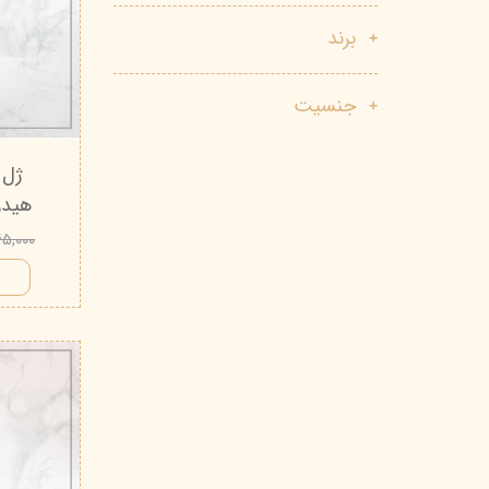
پاک دارو
مراقبت چشم
برند
آر یو آکی
شوینده صورت
جنسیت
دیپ سنس
ضد جوش و آکنه
لاکچری کوین
ضد قارچ و باکتری
ژل 
آبرسان و مرطوب کننده
هیدرودرم 
۲۶۵,۰۰۰ تو
ا