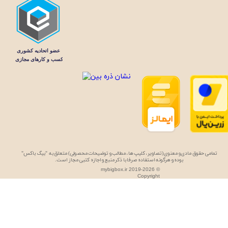
تمامی حقوق مادی و معنوی (تصاویر، کلیپ ها، مطالب و توضیحات محصولی) متعلق به "بیگ باکس"
بوده و هرگونه استفاده صرفا با ذکر منبع و اجازه کتبی مجاز است.
mybigbox.ir 2019-2026 ©
Copyright