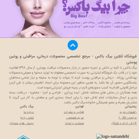
فروشگاه آنلاین بیگ باکس - مرجع تخصصی محصولات درمانی، مراقبتی و روتین
پوستی
بیگ باکس با تکیه بر دانش و تجربه حضور در بازار محصولات مراقبت پوستی، از سال 1398 فعالیت
خود را در قالب یک فروشگاه اینترنتی، به صورت تخصصی معطوف به تولید محتوا و معرفی محصولات
بهداشتی روزانه، درمانی و مراقبتی پوست کرده تا بتواند با توجه به سلیقه و نیاز تمامی مخاطبان
پاسخگویی حضور آن ها باشد. به همین منظور این مجموعه برای ایجاد اطمینان بیشتر با
طی کردن
مراحل قانونی اقدام به کسب مجوزهای لازم در زمینه فروش اینترنتی نموده است.
همه همکاران در بخش های مختلف شامل: ایده پردازی - طراحی و اجرا - مشاوره - دریافت، بسته
بندی و ارسال سفارشات تمام تلاش خود را برای ایجاد بستری امن و مطمئن به کار می گیرند تا
مشتریان همراه و عضو همیشگی خانواده بیگ باکس باشند.
پشتیبانی
قوانین
بیگ باکس
راهنمای خرید
قوانین و مقررات
درباره ما
مرجوعی کالا :(
حریم خصوصی
تماس با م
ا
گزارش ایراد و اشکال
ضمانت و اعتبار
پرسش های متداول