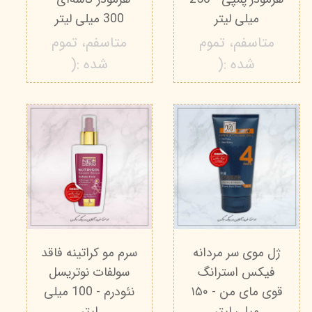
میلی لیتر
300 میلی لیتر
متاسفم، تموم
متاسفم، تموم
شده :(
شده :(
ژل موی سر مردانه
سرم مو کراتینه فاقد
فیکس استرانگ
سولفات نوتریسل
قوی مای من - ۱۵۰
نئودرم - 100 میلی‌
میلی لیتر
لیتر