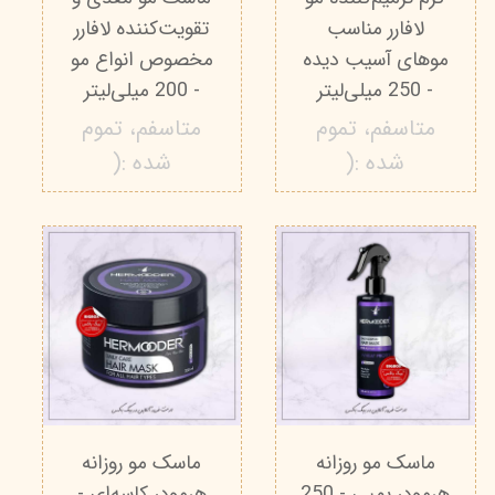
لافارر مناسب
تقویت‌کننده لافارر
موهای آسیب دیده
مخصوص انواع مو
- 250 میلی‌لیتر
- 200 میلی‌لیتر
متاسفم، تموم
متاسفم، تموم
شده :(
شده :(
ماسک مو روزانه
ماسک مو روزانه
هرمودر پمپی - 250
هرمودر کاسه‌ای -