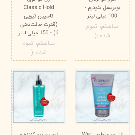
نوتریسل نئودرم -
Classic Hold
100 میلی‌ لیتر
کاسپین تیوپی
(قدرت حالت‌دهی
متاسفم، تموم
6) - 150 میلی لیتر
شده :(
متاسفم، تموم
شده :(
ژل مو مرطوب Wet
اسپری نرم کننده و