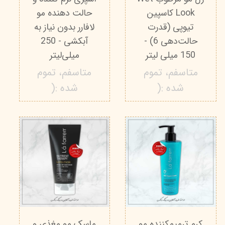
Look کاسپین
حالت دهنده مو
تیوپی (قدرت
لافارر بدون نیاز به
حالت‌دهی 6) -
آبکشی - 250
150 میلی لیتر
میلی‌لیتر
متاسفم، تموم
متاسفم، تموم
شده :(
شده :(
کرم ترمیم‌کننده مو
ماسک مو مغذی و