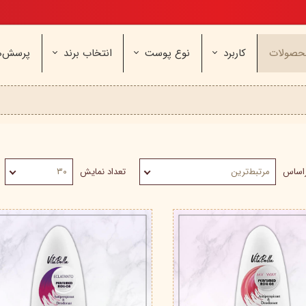
تخفیف ویژه، برای مامان خوشگلم
حصولات
کاربرد
نوع پوست
انتخاب برند
پرسش‌ه
ناژه
عطر و اسپری
خشک و حساس
مای
آرایشی
معمولی و نرمال
وچه
مراقب
نیوره
عطر - ادکلن
بیول
ایپک
شون
اسپری بدن
آردن
ثمین
سریتا
بادی میست
آمبرلا
آتوپیا
راساس
مرتبط‌ترین
تعداد نمایش
۳۰
ویتابلا
دئودرانت - مام
سینره
پنکاف
فولیکا
سیلکر
دلفین
مهرونا
سی‌گل
نئودر
نو‌ آکنه
ویتالیر
راکوت
یونی لد
هرمودر
کاسپی
دکتر ژیلا
اسکین‌کد
دئودر