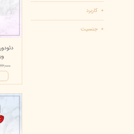
پاک دارو
مراقبت چشم
کاربرد
آر یو آکی
شوینده صورت
جنسیت
دیپ سنس
ضد جوش و آکنه
لاکچری کوین
ضد قارچ و باکتری
آبرسان و مرطوب کننده
ویتاب
۵۷۲,۰۰۰ توم
ا