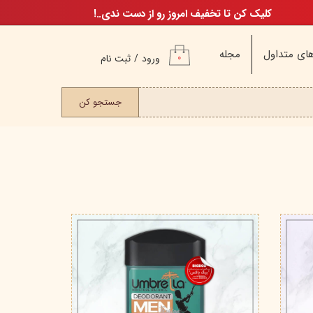
کلیک کن تا تخفیف امروز رو از دست ندی..!
ای متداول
مجله
ورود
/
ثبت نام
۰
حساب کاربری من
ت مو
جستجو کن
تغییر گذر واژه
سفارشات
خروج از حساب
کاربری
م
ن
ن
اگ