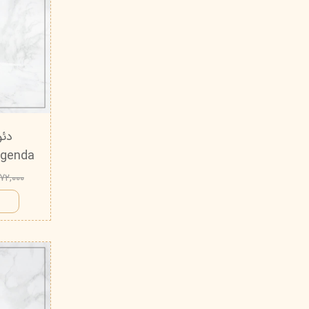
دئو
Legenda ویتابلا - 50 م
۵۷۲,۰۰۰ توم
ا