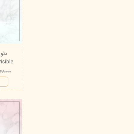
Invisible آمبرلا - 90 
۵۲۸,۰۰۰ توم
ا