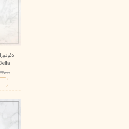
Bella ویتابلا - 50 میلی لی
۵۷۲,۰۰۰ توم
ا