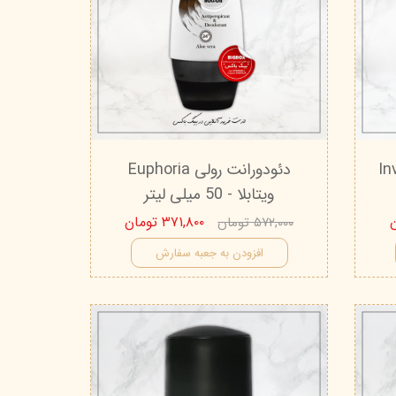
نه Inviato
دئودورانت رولی Euphoria
ویتابلا - 50 میلی لیتر
۳۷۱,۸۰۰ تومان
۵۷۲,۰۰۰ تومان
افزودن به جعبه سفارش