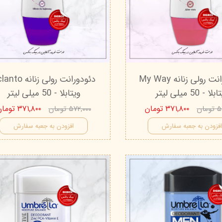
درمالیفت
میکاپ رز
اکسپر
هیدرودرم
شال کوین
اوک 
یونی‌ سنس
سون کوئین
ساین
سلکشن سیتی
دئودورانت رولی زنانه My Way
دئودورانت رولی زنانه 
لا - 50 میلی لیتر
ویتابلا - 50 میلی لیتر
۳۷۱,۸۰۰ تومان
۳۷۱,۸۰۰ تومان
ان
۵۷۲,۰۰۰ تومان
فزودن به جعبه سفارش
افزودن به جعبه سفارش