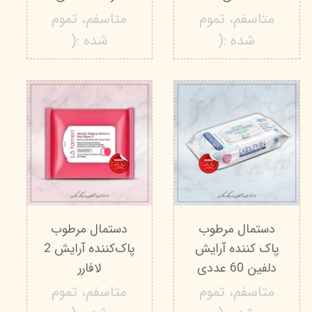
متاسفم، تموم
متاسفم، تموم
شده :(
شده :(
دستمال مرطوب
دستمال‌ مرطوب
پاک کننده آرایش
پاک‌کننده آرایش 2
دلفین 60 عددی
لافارر
متاسفم، تموم
متاسفم، تموم