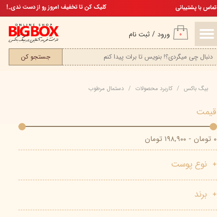
تخفیف ویژه، برای مامان خوشگلم
کلیک کن تا تخفیف امروز رو از دست ندی..!
تماس با پشتیبانی
حساب کاربری من
ورود
/
ثبت نام
۰
تغییر گذر واژه
جستجو کن
سفارشات
بیگ باکس
کاربرد محصولات
دستمال مرطوب
خروج از حساب کاربری
قیمت
۰ تومان - ۱۹۸,۹۰۰ تومان
نوع پوست
برند