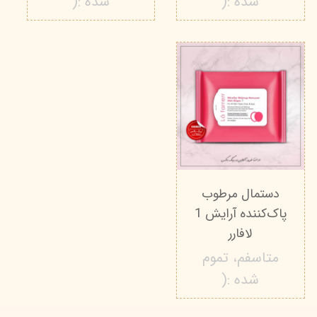
شده :(
شده :(
دستمال‌ مرطوب
پاک‌کننده آرایش 1
لافارر
متاسفم، تموم
شده :(