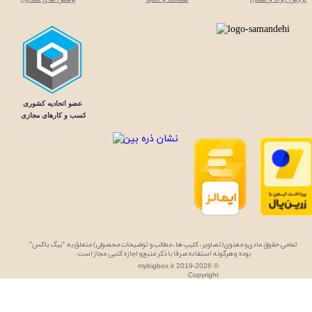
تمامی حقوق مادی و معنوی (تصاویر، کلیپ ها، مطالب و توضیحات محصولی) متعلق به "بیگ باکس"
بوده و هرگونه استفاده صرفا با ذکر منبع و اجازه کتبی مجاز است.
mybigbox.ir 2019-2026 ©
Copyright