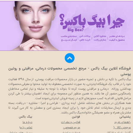
فروشگاه آنلاین بیگ باکس - مرجع تخصصی محصولات درمانی، مراقبتی و روتین
پوستی
بیگ باکس با تکیه بر دانش و تجربه حضور در بازار محصولات مراقبت پوستی، از سال 1398 فعالیت
خود را در قالب یک فروشگاه اینترنتی، به صورت تخصصی معطوف به تولید محتوا و معرفی محصولات
بهداشتی روزانه، درمانی و مراقبتی پوست کرده تا بتواند با توجه به سلیقه و نیاز تمامی مخاطبان
پاسخگویی حضور آن ها باشد. به همین منظور این مجموعه برای ایجاد اطمینان بیشتر با
طی کردن
مراحل قانونی اقدام به کسب مجوزهای لازم در زمینه فروش اینترنتی نموده است.
همه همکاران در بخش های مختلف شامل: ایده پردازی - طراحی و اجرا - مشاوره - دریافت، بسته
بندی و ارسال سفارشات تمام تلاش خود را برای ایجاد بستری امن و مطمئن به کار می گیرند تا
مشتریان همراه و عضو همیشگی خانواده بیگ باکس باشند.
پشتیبانی
قوانین
بیگ باکس
راهنمای خرید
قوانین و مقررات
درباره ما
مرجوعی کالا :(
حریم خصوصی
تماس با م
ا
گزارش ایراد و اشکال
ضمانت و اعتبار
پرسش های متداول